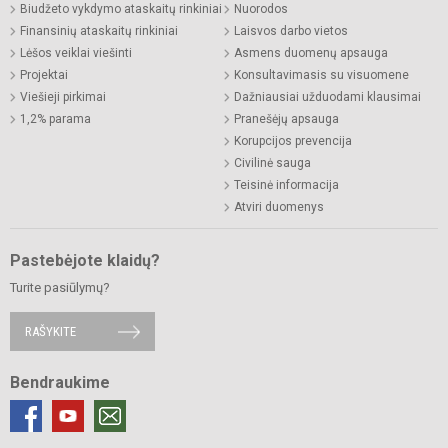
Biudžeto vykdymo ataskaitų rinkiniai
Nuorodos
Finansinių ataskaitų rinkiniai
Laisvos darbo vietos
Lėšos veiklai viešinti
Asmens duomenų apsauga
Projektai
Konsultavimasis su visuomene
Viešieji pirkimai
Dažniausiai užduodami klausimai
1,2% parama
Pranešėjų apsauga
Korupcijos prevencija
Civilinė sauga
Teisinė informacija
Atviri duomenys
Pastebėjote klaidų?
Turite pasiūlymų?
RAŠYKITE
Bendraukime