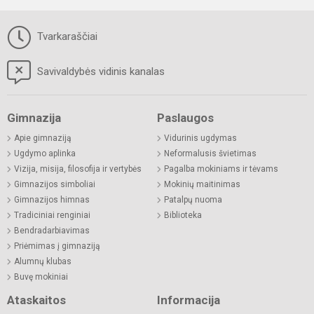
Tvarkaraščiai
Savivaldybės vidinis kanalas
Gimnazija
Paslaugos
Apie gimnaziją
Vidurinis ugdymas
Ugdymo aplinka
Neformalusis švietimas
Vizija, misija, filosofija ir vertybės
Pagalba mokiniams ir tėvams
Gimnazijos simboliai
Mokinių maitinimas
Gimnazijos himnas
Patalpų nuoma
Tradiciniai renginiai
Biblioteka
Bendradarbiavimas
Priėmimas į gimnaziją
Alumnų klubas
Buvę mokiniai
Ataskaitos
Informacija