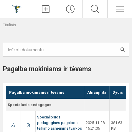
Paieška
Men
Titulinis
Pagalba mokiniams ir tėvams
Pagalba mokiniams ir tėvams
Atnaujinta
Dydis
Specialusis pedagogas
Specialiosios
pedagoginės pagalbos
2025-11-28
381.63
teikimo asmenims tvarkos
16:21:06
KB