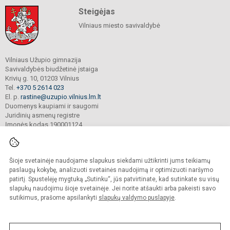
Steigėjas
Vilniaus miesto savivaldybė
Vilniaus Užupio gimnazija
Savivaldybės biudžetinė įstaiga
Krivių g. 10, 01203 Vilnius
Tel.
+370 5 2614 023
El. p.
rastine@uzupio.vilnius.lm.lt
Duomenys kaupiami ir saugomi
Juridinių asmenų registre
Įmonės kodas 190001124
Šioje svetainėje naudojame slapukus siekdami užtikrinti jums teikiamų
© 2025. Vilniaus Užupio gimnazija. Visos teisės saugomos.
Kopijuoti turinį be raštiško įstaigos administracijos sutikimo griežtai draudžiama.
paslaugų kokybę, analizuoti svetainės naudojimą ir optimizuoti naršymo
patirtį. Spustelėję mygtuką „Sutinku“, jūs patvirtinate, kad sutinkate su visų
Prieinamumo paraiška
Slapukų valdymas
slapukų naudojimu šioje svetainėje. Jei norite atšaukti arba pakeisti savo
sutikimus, prašome apsilankyti
slapukų valdymo puslapyje
.
Sumanus būdas atnaujinti
mokyklos interneto
svetainę