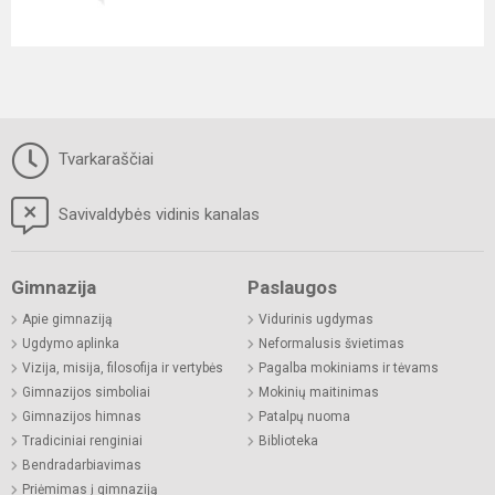
Tvarkaraščiai
Savivaldybės vidinis kanalas
Gimnazija
Paslaugos
Apie gimnaziją
Vidurinis ugdymas
Ugdymo aplinka
Neformalusis švietimas
Vizija, misija, filosofija ir vertybės
Pagalba mokiniams ir tėvams
Gimnazijos simboliai
Mokinių maitinimas
Gimnazijos himnas
Patalpų nuoma
Tradiciniai renginiai
Biblioteka
Bendradarbiavimas
Priėmimas į gimnaziją