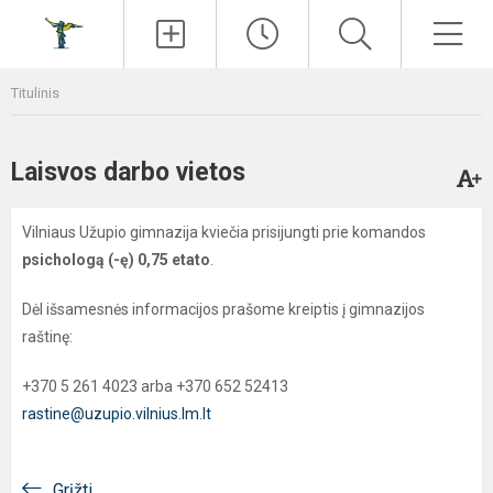
Paieška
Men
Titulinis
Laisvos darbo vietos
Vilniaus Užupio gimnazija kviečia prisijungti prie komandos
psichologą (-ę) 0,75 etato
.
Dėl išsamesnės informacijos prašome kreiptis į gimnazijos
raštinę:
+370 5 261 4023 arba +370 652 52413
rastine@uzupio.vilnius.lm.lt
Grįžti