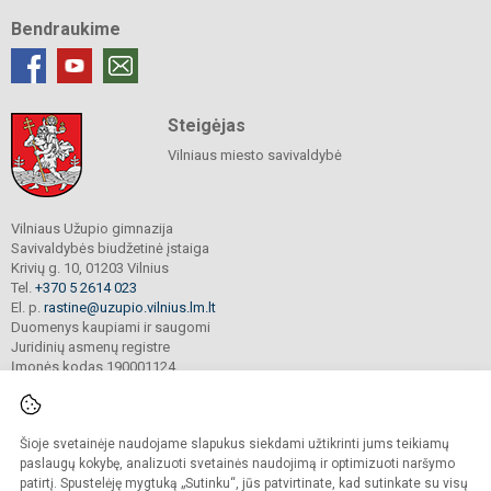
Bendraukime
Steigėjas
Vilniaus miesto savivaldybė
Vilniaus Užupio gimnazija
Savivaldybės biudžetinė įstaiga
Krivių g. 10, 01203 Vilnius
Tel.
+370 5 2614 023
El. p.
rastine@uzupio.vilnius.lm.lt
Duomenys kaupiami ir saugomi
Juridinių asmenų registre
Įmonės kodas 190001124
Šioje svetainėje naudojame slapukus siekdami užtikrinti jums teikiamų
© 2025. Vilniaus Užupio gimnazija. Visos teisės saugomos.
Kopijuoti turinį be raštiško įstaigos administracijos sutikimo griežtai draudžiama.
paslaugų kokybę, analizuoti svetainės naudojimą ir optimizuoti naršymo
patirtį. Spustelėję mygtuką „Sutinku“, jūs patvirtinate, kad sutinkate su visų