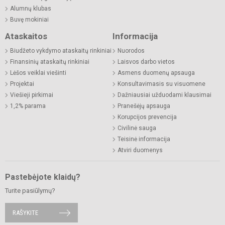
Alumnų klubas
Buvę mokiniai
Ataskaitos
Informacija
Biudžeto vykdymo ataskaitų rinkiniai
Nuorodos
Finansinių ataskaitų rinkiniai
Laisvos darbo vietos
Lėšos veiklai viešinti
Asmens duomenų apsauga
Projektai
Konsultavimasis su visuomene
Viešieji pirkimai
Dažniausiai užduodami klausimai
1,2% parama
Pranešėjų apsauga
Korupcijos prevencija
Civilinė sauga
Teisinė informacija
Atviri duomenys
Pastebėjote klaidų?
Turite pasiūlymų?
RAŠYKITE