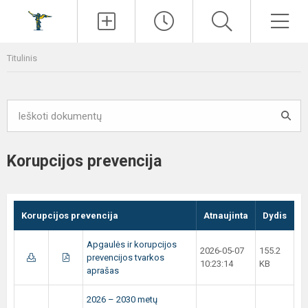
Paieška
Men
Titulinis
Korupcijos prevencija
Korupcijos prevencija
Atnaujinta
Dydis
Apgaulės ir korupcijos
2026-05-07
155.2
prevencijos tvarkos
10:23:14
KB
aprašas
2026 – 2030 metų