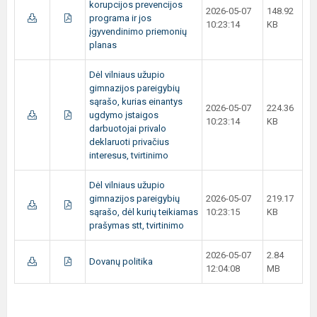
korupcijos prevencijos
2026-05-07
148.92
programa ir jos
10:23:14
KB
įgyvendinimo priemonių
planas
Dėl vilniaus užupio
gimnazijos pareigybių
sąrašo, kurias einantys
2026-05-07
224.36
ugdymo įstaigos
10:23:14
KB
darbuotojai privalo
deklaruoti privačius
interesus, tvirtinimo
Dėl vilniaus užupio
gimnazijos pareigybių
2026-05-07
219.17
sąrašo, dėl kurių teikiamas
10:23:15
KB
prašymas stt, tvirtinimo
2026-05-07
2.84
Dovanų politika
12:04:08
MB