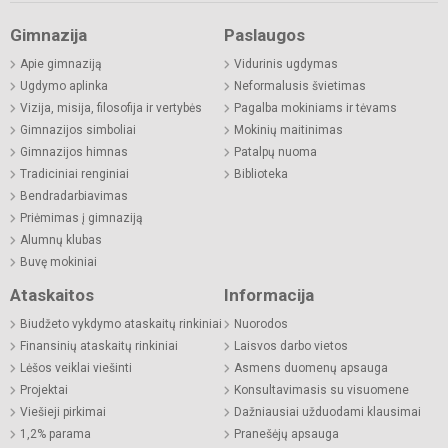
Gimnazija
Paslaugos
Apie gimnaziją
Vidurinis ugdymas
Ugdymo aplinka
Neformalusis švietimas
Vizija, misija, filosofija ir vertybės
Pagalba mokiniams ir tėvams
Gimnazijos simboliai
Mokinių maitinimas
Gimnazijos himnas
Patalpų nuoma
Tradiciniai renginiai
Biblioteka
Bendradarbiavimas
Priėmimas į gimnaziją
Alumnų klubas
Buvę mokiniai
Ataskaitos
Informacija
Biudžeto vykdymo ataskaitų rinkiniai
Nuorodos
Finansinių ataskaitų rinkiniai
Laisvos darbo vietos
Lėšos veiklai viešinti
Asmens duomenų apsauga
Projektai
Konsultavimasis su visuomene
Viešieji pirkimai
Dažniausiai užduodami klausimai
1,2% parama
Pranešėjų apsauga