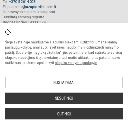
Tel.
+370 5 2614 023
El. p.
rastine@uzupio.vilnius.lm.lt
Duomenys kaupiami ir saugomi
Juridinių asmenų registre
Įmonės kodas 190001124
Šioje svetainėje naudojame slapukus siekdami užtikrinti jums teikiamų
© 2025. Vilniaus Užupio gimnazija. Visos teisės saugomos.
Kopijuoti turinį be raštiško įstaigos administracijos sutikimo griežtai draudžiama.
paslaugų kokybę, analizuoti svetainės naudojimą ir optimizuoti naršymo
patirtį. Spustelėję mygtuką „Sutinku“, jūs patvirtinate, kad sutinkate su visų
Prieinamumo paraiška
Slapukų valdymas
slapukų naudojimu šioje svetainėje. Jei norite atšaukti arba pakeisti savo
sutikimus, prašome apsilankyti
slapukų valdymo puslapyje
.
Sumanus būdas atnaujinti
mokyklos interneto
svetainę
NUSTATYMAI
NESUTINKU
SUTINKU