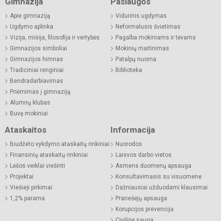
Gimnazija
Paslaugos
Apie gimnaziją
Vidurinis ugdymas
Ugdymo aplinka
Neformalusis švietimas
Vizija, misija, filosofija ir vertybės
Pagalba mokiniams ir tėvams
Gimnazijos simboliai
Mokinių maitinimas
Gimnazijos himnas
Patalpų nuoma
Tradiciniai renginiai
Biblioteka
Bendradarbiavimas
Priėmimas į gimnaziją
Alumnų klubas
Buvę mokiniai
Ataskaitos
Informacija
Biudžeto vykdymo ataskaitų rinkiniai
Nuorodos
Finansinių ataskaitų rinkiniai
Laisvos darbo vietos
Lėšos veiklai viešinti
Asmens duomenų apsauga
Projektai
Konsultavimasis su visuomene
Viešieji pirkimai
Dažniausiai užduodami klausimai
1,2% parama
Pranešėjų apsauga
Korupcijos prevencija
Civilinė sauga