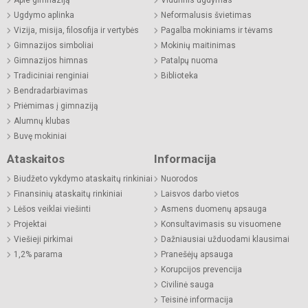
Apie gimnaziją
Vidurinis ugdymas
Ugdymo aplinka
Neformalusis švietimas
Vizija, misija, filosofija ir vertybės
Pagalba mokiniams ir tėvams
Gimnazijos simboliai
Mokinių maitinimas
Gimnazijos himnas
Patalpų nuoma
Tradiciniai renginiai
Biblioteka
Bendradarbiavimas
Priėmimas į gimnaziją
Alumnų klubas
Buvę mokiniai
Ataskaitos
Informacija
Biudžeto vykdymo ataskaitų rinkiniai
Nuorodos
Finansinių ataskaitų rinkiniai
Laisvos darbo vietos
Lėšos veiklai viešinti
Asmens duomenų apsauga
Projektai
Konsultavimasis su visuomene
Viešieji pirkimai
Dažniausiai užduodami klausimai
1,2% parama
Pranešėjų apsauga
Korupcijos prevencija
Civilinė sauga
Teisinė informacija