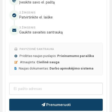
Įveskite savo el. paštą
2 ŽINGSNIS
Patvirtinkite el. laiške
3 ŽINGSNIS
Gaukite savaitės santrauką
PAVYZDINĖ SANTRAUKA
Pridėtas naujas puslapis:
Prieinamumo paraiška
Atnaujinta:
Civilinė sauga
Naujas dokumentas:
Darbo apmokėjimo sistema
Prenumeruoti