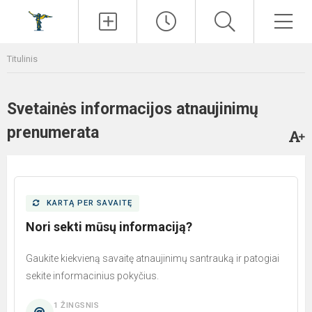
Paieška
Men
Titulinis
Svetainės informacijos atnaujinimų
prenumerata
KARTĄ PER SAVAITĘ
Nori sekti mūsų informaciją?
Gaukite kiekvieną savaitę atnaujinimų santrauką ir patogiai
sekite informacinius pokyčius.
1 ŽINGSNIS