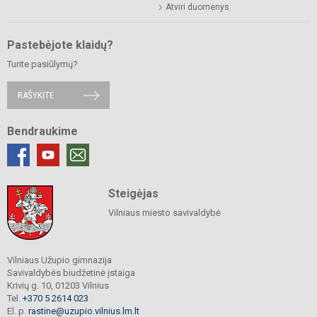
Atviri duomenys
Pastebėjote klaidų?
Turite pasiūlymų?
RAŠYKITE
Bendraukime
Steigėjas
Vilniaus miesto savivaldybė
Vilniaus Užupio gimnazija
Savivaldybės biudžetinė įstaiga
Krivių g. 10, 01203 Vilnius
Tel.
+370 5 2614 023
El. p.
rastine@uzupio.vilnius.lm.lt