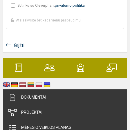
Sutinku su Cleverphant
privatumo politika
Atsisakysite bet kada vienu paspaudimu
Grįžti
DOKUMENTAI
PROJEKTAI
MĖNESIO VEIKLOS PLANAS