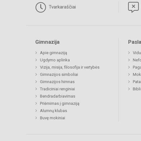
Tvarkaraščiai
Gimnazija
Pasl
Apie gimnaziją
Vidu
Ugdymo aplinka
Nefo
Vizija, misija, filosofija ir vertybės
Paga
Gimnazijos simboliai
Moki
Gimnazijos himnas
Pat
Tradiciniai renginiai
Bibl
Bendradarbiavimas
Priėmimas į gimnaziją
Alumnų klubas
Buvę mokiniai