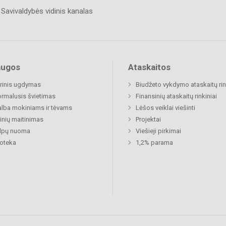
Savivaldybės vidinis kanalas
augos
Ataskaitos
rinis ugdymas
Biudžeto vykdymo ataskaitų rin
rmalusis švietimas
Finansinių ataskaitų rinkiniai
lba mokiniams ir tėvams
Lėšos veiklai viešinti
nių maitinimas
Projektai
alpų nuoma
Viešieji pirkimai
ioteka
1,2% parama