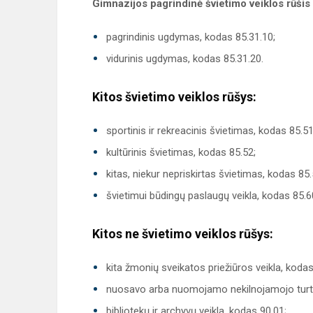
Gimnazijos pagrindinė švietimo veiklos rūšis
pagrindinis ugdymas, kodas 85.31.10;
vidurinis ugdymas, kodas 85.31.20.
Kitos švietimo veiklos rūšys:
sportinis ir rekreacinis švietimas, kodas 85.51
kultūrinis švietimas, kodas 85.52;
kitas, niekur nepriskirtas švietimas, kodas 85.
švietimui būdingų paslaugų veikla, kodas 85.6
Kitos ne švietimo veiklos rūšys:
kita žmonių sveikatos priežiūros veikla, kodas
nuosavo arba nuomojamo nekilnojamojo turto
bibliotekų ir archyvų veikla, kodas 90.01;