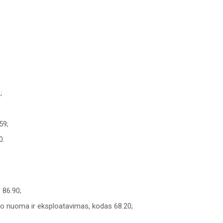
;
59;
0.
 86.90;
 nuoma ir eksploatavimas, kodas 68.20;