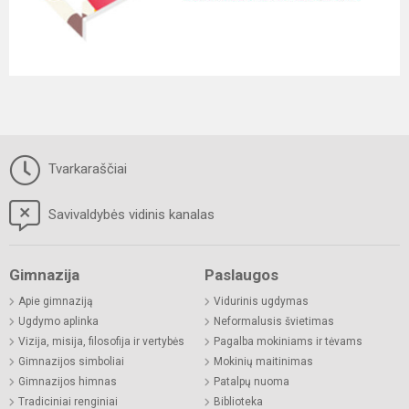
Tvarkaraščiai
Savivaldybės vidinis kanalas
Gimnazija
Paslaugos
Apie gimnaziją
Vidurinis ugdymas
Ugdymo aplinka
Neformalusis švietimas
Vizija, misija, filosofija ir vertybės
Pagalba mokiniams ir tėvams
Gimnazijos simboliai
Mokinių maitinimas
Gimnazijos himnas
Patalpų nuoma
Tradiciniai renginiai
Biblioteka