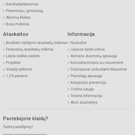
Bendradarbiavimas
Priėmimas į gimnaziją
Alumnų klubas
Buvę mokiniai
Ataskaitos
Informacija
Biudžeto vykdymo ataskaitų rinkiniai
Nuorodos
Finansinių ataskaitų rinkiniai
Laisvos darbo vietos
Lėšos veiklai viešinti
Asmens duomenų apsauga
Projektai
Konsultavimasis su visuomene
Viešieji pirkimai
Dažniausiai užduodami klausimai
1,2% parama
Pranešėjų apsauga
Korupcijos prevencija
Civilinė sauga
Teisinė informacija
Atviri duomenys
Pastebėjote klaidų?
Turite pasiūlymų?