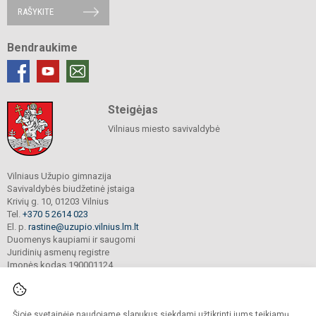
RAŠYKITE
Bendraukime
Steigėjas
Vilniaus miesto savivaldybė
Vilniaus Užupio gimnazija
Savivaldybės biudžetinė įstaiga
Krivių g. 10, 01203 Vilnius
Tel.
+370 5 2614 023
El. p.
rastine@uzupio.vilnius.lm.lt
Duomenys kaupiami ir saugomi
Juridinių asmenų registre
Įmonės kodas 190001124
Šioje svetainėje naudojame slapukus siekdami užtikrinti jums teikiamų
© 2025. Vilniaus Užupio gimnazija. Visos teisės saugomos.