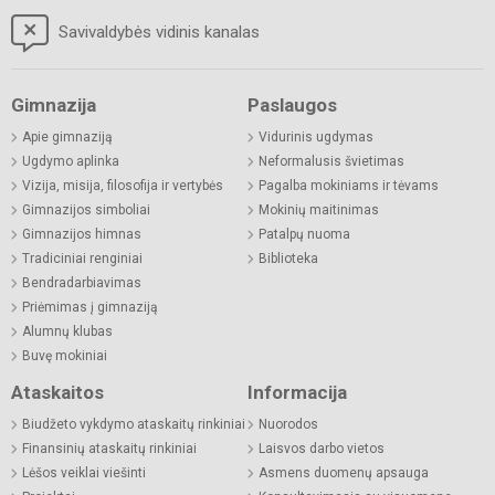
Savivaldybės vidinis kanalas
Gimnazija
Paslaugos
Apie gimnaziją
Vidurinis ugdymas
Ugdymo aplinka
Neformalusis švietimas
Vizija, misija, filosofija ir vertybės
Pagalba mokiniams ir tėvams
Gimnazijos simboliai
Mokinių maitinimas
Gimnazijos himnas
Patalpų nuoma
Tradiciniai renginiai
Biblioteka
Bendradarbiavimas
Priėmimas į gimnaziją
Alumnų klubas
Buvę mokiniai
Ataskaitos
Informacija
Biudžeto vykdymo ataskaitų rinkiniai
Nuorodos
Finansinių ataskaitų rinkiniai
Laisvos darbo vietos
Lėšos veiklai viešinti
Asmens duomenų apsauga