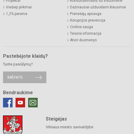
Projektai
Konsultavimasis su visuomene
Viešieji pirkimai
Dažniausiai užduodami klausimai
1,2% parama
Pranešėjų apsauga
Korupcijos prevencija
Civilinė sauga
Teisinė informacija
Atviri duomenys
Pastebėjote klaidų?
Turite pasiūlymų?
RAŠYKITE
Bendraukime
Steigėjas
Vilniaus miesto savivaldybė