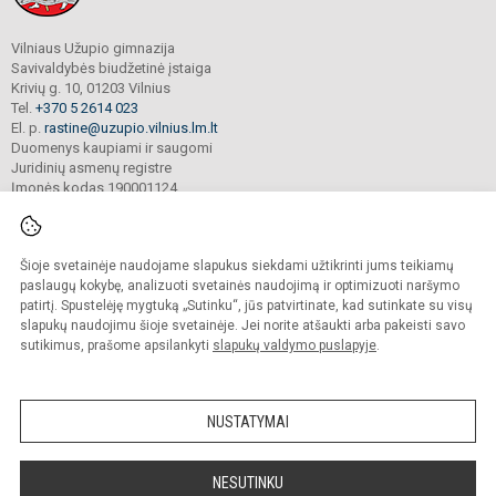
Vilniaus Užupio gimnazija
Savivaldybės biudžetinė įstaiga
Krivių g. 10, 01203 Vilnius
Tel.
+370 5 2614 023
El. p.
rastine@uzupio.vilnius.lm.lt
Duomenys kaupiami ir saugomi
Juridinių asmenų registre
Įmonės kodas 190001124
Šioje svetainėje naudojame slapukus siekdami užtikrinti jums teikiamų
© 2025. Vilniaus Užupio gimnazija. Visos teisės saugomos.
Kopijuoti turinį be raštiško įstaigos administracijos sutikimo griežtai draudžiama.
paslaugų kokybę, analizuoti svetainės naudojimą ir optimizuoti naršymo
patirtį. Spustelėję mygtuką „Sutinku“, jūs patvirtinate, kad sutinkate su visų
Prieinamumo paraiška
Slapukų valdymas
slapukų naudojimu šioje svetainėje. Jei norite atšaukti arba pakeisti savo
sutikimus, prašome apsilankyti
slapukų valdymo puslapyje
.
Sumanus būdas atnaujinti
mokyklos interneto
svetainę
NUSTATYMAI
NESUTINKU