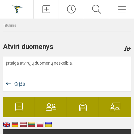
Paieška
Men
Titulinis
Atviri duomenys
Įstaiga atvirųjų duomenų neskelbia.
Grįžti