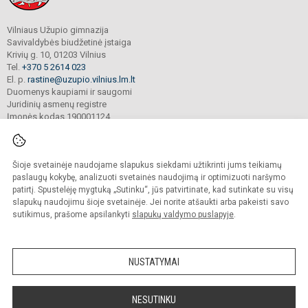
Vilniaus Užupio gimnazija
Savivaldybės biudžetinė įstaiga
Krivių g. 10, 01203 Vilnius
Tel.
+370 5 2614 023
El. p.
rastine@uzupio.vilnius.lm.lt
Duomenys kaupiami ir saugomi
Juridinių asmenų registre
Įmonės kodas 190001124
Šioje svetainėje naudojame slapukus siekdami užtikrinti jums teikiamų
© 2025. Vilniaus Užupio gimnazija. Visos teisės saugomos.
Kopijuoti turinį be raštiško įstaigos administracijos sutikimo griežtai draudžiama.
paslaugų kokybę, analizuoti svetainės naudojimą ir optimizuoti naršymo
patirtį. Spustelėję mygtuką „Sutinku“, jūs patvirtinate, kad sutinkate su visų
Prieinamumo paraiška
Slapukų valdymas
slapukų naudojimu šioje svetainėje. Jei norite atšaukti arba pakeisti savo
sutikimus, prašome apsilankyti
slapukų valdymo puslapyje
.
Sumanus būdas atnaujinti
mokyklos interneto
svetainę
NUSTATYMAI
NESUTINKU