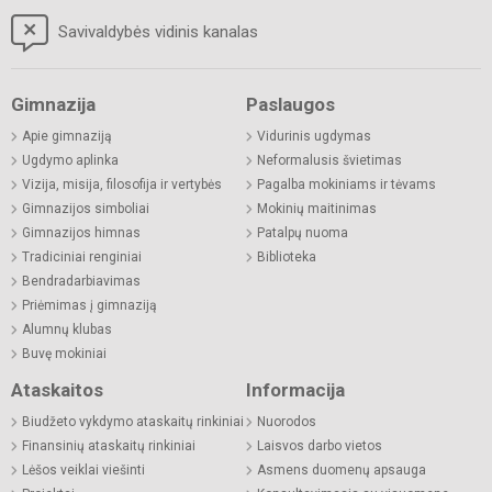
Savivaldybės vidinis kanalas
Gimnazija
Paslaugos
Apie gimnaziją
Vidurinis ugdymas
Ugdymo aplinka
Neformalusis švietimas
Vizija, misija, filosofija ir vertybės
Pagalba mokiniams ir tėvams
Gimnazijos simboliai
Mokinių maitinimas
Gimnazijos himnas
Patalpų nuoma
Tradiciniai renginiai
Biblioteka
Bendradarbiavimas
Priėmimas į gimnaziją
Alumnų klubas
Buvę mokiniai
Ataskaitos
Informacija
Biudžeto vykdymo ataskaitų rinkiniai
Nuorodos
Finansinių ataskaitų rinkiniai
Laisvos darbo vietos
Lėšos veiklai viešinti
Asmens duomenų apsauga