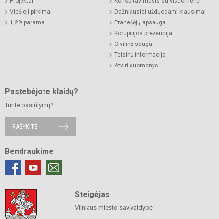
Projektai
Konsultavimasis su visuomene
Viešieji pirkimai
Dažniausiai užduodami klausimai
1,2% parama
Pranešėjų apsauga
Korupcijos prevencija
Civilinė sauga
Teisinė informacija
Atviri duomenys
Pastebėjote klaidų?
Turite pasiūlymų?
RAŠYKITE
Bendraukime
Steigėjas
Vilniaus miesto savivaldybė