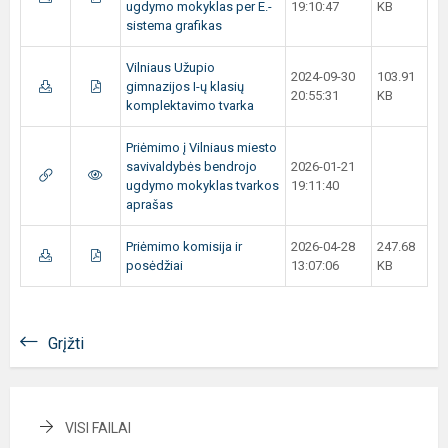
ugdymo mokyklas per E.-
19:10:47
KB
sistema grafikas
Vilniaus Užupio
2024-09-30
103.91
gimnazijos I-ų klasių
20:55:31
KB
komplektavimo tvarka
Priėmimo į Vilniaus miesto
savivaldybės bendrojo
2026-01-21
ugdymo mokyklas tvarkos
19:11:40
aprašas
Priėmimo komisija ir
2026-04-28
247.68
posėdžiai
13:07:06
KB
Grįžti
VISI FAILAI