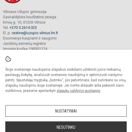
Vilniaus Užupio gimnazija
Savivaldybės biudžetinė įstaiga
Krivių g. 10, 01203 Vilnius
Tel.
+370 5 2614 023
El. p.
rastine@uzupio.vilnius.lm.lt
Duomenys kaupiami ir saugomi
Juridinių asmenų registre
Įmonės kodas 190001124
Šioje svetainėje naudojame slapukus siekdami užtikrinti jums teikiamų
© 2025. Vilniaus Užupio gimnazija. Visos teisės saugomos.
Kopijuoti turinį be raštiško įstaigos administracijos sutikimo griežtai draudžiama.
paslaugų kokybę, analizuoti svetainės naudojimą ir optimizuoti naršymo
patirtį. Spustelėję mygtuką „Sutinku“, jūs patvirtinate, kad sutinkate su visų
Prieinamumo paraiška
Slapukų valdymas
slapukų naudojimu šioje svetainėje. Jei norite atšaukti arba pakeisti savo
sutikimus, prašome apsilankyti
slapukų valdymo puslapyje
.
Sumanus būdas atnaujinti
mokyklos interneto
svetainę
NUSTATYMAI
NESUTINKU