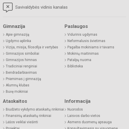
Savivaldybės vidinis kanalas
Gimnazija
Paslaugos
Apie gimnaziją
Vidurinis ugdymas
Ugdymo aplinka
Neformalusis švietimas
Vizija, misija, filosofija ir vertybės
Pagalba mokiniams ir tėvams
Gimnazijos simboliai
Mokinių maitinimas
Gimnazijos himnas
Patalpų nuoma
Tradiciniai renginiai
Biblioteka
Bendradarbiavimas
Priėmimas į gimnaziją
Alumnų klubas
Buvę mokiniai
Ataskaitos
Informacija
Biudžeto vykdymo ataskaitų rinkiniai
Nuorodos
Finansinių ataskaitų rinkiniai
Laisvos darbo vietos
Lėšos veiklai viešinti
Asmens duomenų apsauga
Projektai
Konsultavimasis su visuomene