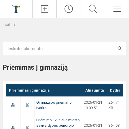
Paieška
Men
Titulinis
Priėmimas į gimnaziją
Priėmimas į gimnaziją
Atnaujinta
Dydis
Gimnazijos priėmimo
2026-01-21
264.74
tvarka
19:09:53
KB
Priėmimo i Vilniaus miesto
savivaldybes bendrojo
2026-01-21
364.08