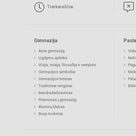
Tvarkaraščiai
Gimnazija
Pasl
Apie gimnaziją
Vidu
Ugdymo aplinka
Nefo
Vizija, misija, filosofija ir vertybės
Paga
Gimnazijos simboliai
Moki
Gimnazijos himnas
Pat
Tradiciniai renginiai
Bibl
Bendradarbiavimas
Priėmimas į gimnaziją
Alumnų klubas
Buvę mokiniai