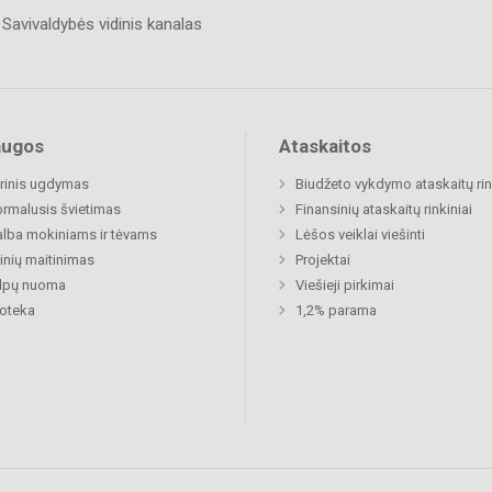
Savivaldybės vidinis kanalas
augos
Ataskaitos
rinis ugdymas
Biudžeto vykdymo ataskaitų rin
rmalusis švietimas
Finansinių ataskaitų rinkiniai
lba mokiniams ir tėvams
Lėšos veiklai viešinti
nių maitinimas
Projektai
alpų nuoma
Viešieji pirkimai
ioteka
1,2% parama