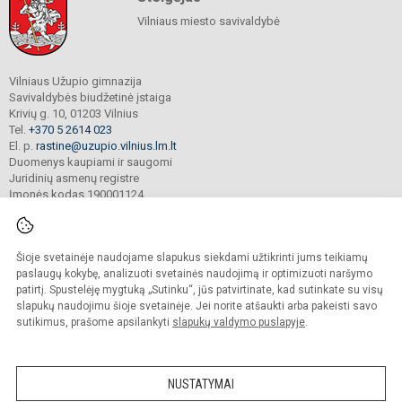
Vilniaus miesto savivaldybė
Vilniaus Užupio gimnazija
Savivaldybės biudžetinė įstaiga
Krivių g. 10, 01203 Vilnius
Tel.
+370 5 2614 023
El. p.
rastine@uzupio.vilnius.lm.lt
Duomenys kaupiami ir saugomi
Juridinių asmenų registre
Įmonės kodas 190001124
Šioje svetainėje naudojame slapukus siekdami užtikrinti jums teikiamų
© 2025. Vilniaus Užupio gimnazija. Visos teisės saugomos.
Kopijuoti turinį be raštiško įstaigos administracijos sutikimo griežtai draudžiama.
paslaugų kokybę, analizuoti svetainės naudojimą ir optimizuoti naršymo
patirtį. Spustelėję mygtuką „Sutinku“, jūs patvirtinate, kad sutinkate su visų
Prieinamumo paraiška
Slapukų valdymas
slapukų naudojimu šioje svetainėje. Jei norite atšaukti arba pakeisti savo
sutikimus, prašome apsilankyti
slapukų valdymo puslapyje
.
Sumanus būdas atnaujinti
mokyklos interneto
svetainę
NUSTATYMAI