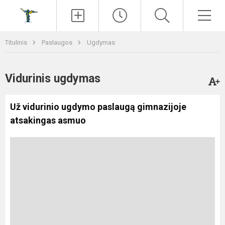
Paieška
Men
Titulinis
Paslaugos
Ugdymas
Vidurinis ugdymas
Už vidurinio ugdymo paslaugą gimnazijoje
atsakingas asmuo