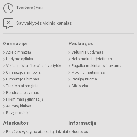
Tvarkaraščiai
Savivaldybės vidinis kanalas
Gimnazija
Paslaugos
Apie gimnaziją
Vidurinis ugdymas
Ugdymo aplinka
Neformalusis švietimas
Vizija, misija, filosofija ir vertybės
Pagalba mokiniams ir tėvams
Gimnazijos simboliai
Mokinių maitinimas
Gimnazijos himnas
Patalpų nuoma
Tradiciniai renginiai
Biblioteka
Bendradarbiavimas
Priėmimas į gimnaziją
Alumnų klubas
Buvę mokiniai
Ataskaitos
Informacija
Biudžeto vykdymo ataskaitų rinkiniai
Nuorodos