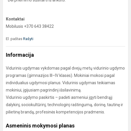
*Dėl priėmimo susitarti iš anksto.
Kontaktai
Mobilusis +370 643 38422
El. paštas
Rašyti
Informacija
Vidurinis ugdymas vykdomas pagal dvejų metų vidurinio ugdymo
programas (gimnazijos III–IV klasės). Mokiniai mokosi pagal
individualius ugdymosi planus. Vidurinis ugdymas teikiamas
mokiniui, įgijusiam pagrindinį išsilavinimą.
Vidurinio ugdymo paskirtis – padėti asmeniui įgyti bendrąjį
dalykinį, sociokultūrinį, technologinį raštingumą, dorinę, tautinę ir
pilietinę brandą, profesinės kompetencijos pradmenis.
Asmeninis mokymosi planas