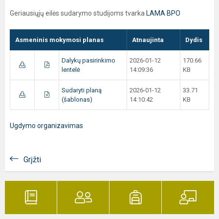
Geriausiųjų eilės sudarymo studijoms tvarka
LAMA BPO
Asmeninis mokymosi planas
Atnaujinta
Dydis
Dalykų pasirinkimo
2026-01-12
170.66
lentelė
14:09:36
KB
Sudaryti planą
2026-01-12
33.71
(šablonas)
14:10:42
KB
Ugdymo organizavimas
Grįžti