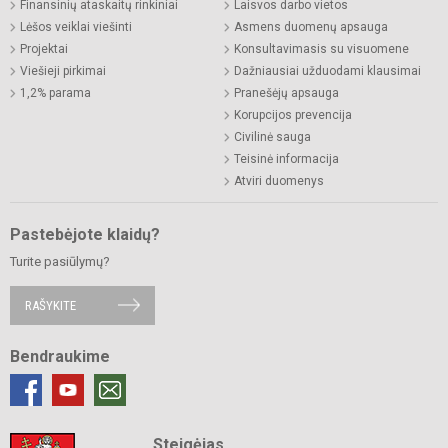
Finansinių ataskaitų rinkiniai
Laisvos darbo vietos
Lėšos veiklai viešinti
Asmens duomenų apsauga
Projektai
Konsultavimasis su visuomene
Viešieji pirkimai
Dažniausiai užduodami klausimai
1,2% parama
Pranešėjų apsauga
Korupcijos prevencija
Civilinė sauga
Teisinė informacija
Atviri duomenys
Pastebėjote klaidų?
Turite pasiūlymų?
RAŠYKITE
Bendraukime
Steigėjas