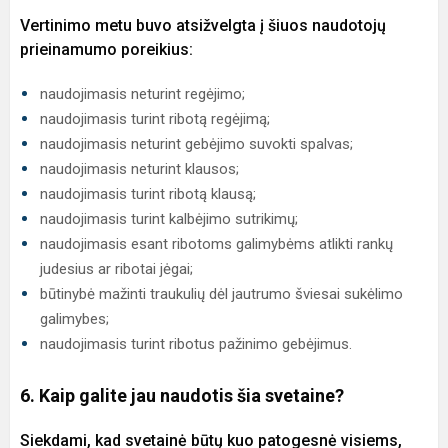
Vertinimo metu buvo atsižvelgta į šiuos naudotojų
prieinamumo poreikius:
naudojimasis neturint regėjimo;
naudojimasis turint ribotą regėjimą;
naudojimasis neturint gebėjimo suvokti spalvas;
naudojimasis neturint klausos;
naudojimasis turint ribotą klausą;
naudojimasis turint kalbėjimo sutrikimų;
naudojimasis esant ribotoms galimybėms atlikti rankų
judesius ar ribotai jėgai;
būtinybė mažinti traukulių dėl jautrumo šviesai sukėlimo
galimybes;
naudojimasis turint ribotus pažinimo gebėjimus.
6. Kaip galite jau naudotis šia svetaine?
Siekdami, kad svetainė būtų kuo patogesnė visiems,