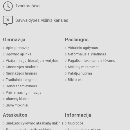
Tvarkaraščiai
Savivaldybės vidinis kanalas
Gimnazija
Paslaugos
Apie gimnaziją
Vidurinis ugdymas
Ugdymo aplinka
Neformalusis švietimas
Vizija, misija, filosofija ir vertybės
Pagalba mokiniams ir tėvams
Gimnazijos simboliai
Mokinių maitinimas
Gimnazijos himnas
Patalpų nuoma
Tradiciniai renginiai
Biblioteka
Bendradarbiavimas
Priėmimas į gimnaziją
Alumnų klubas
Buvę mokiniai
Ataskaitos
Informacija
Biudžeto vykdymo ataskaitų rinkiniai
Nuorodos
Finansinių ataskaitų rinkiniai
Laisvos darbo vietos