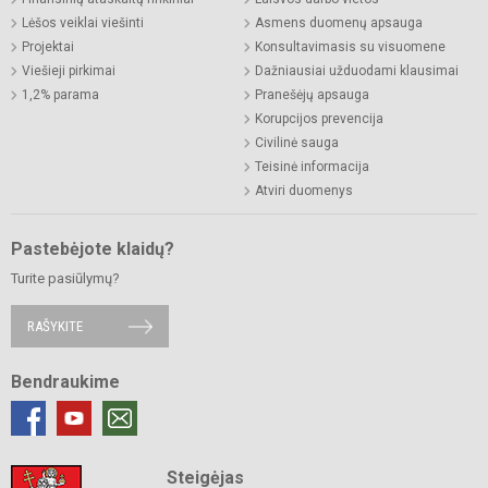
Lėšos veiklai viešinti
Asmens duomenų apsauga
Projektai
Konsultavimasis su visuomene
Viešieji pirkimai
Dažniausiai užduodami klausimai
1,2% parama
Pranešėjų apsauga
Korupcijos prevencija
Civilinė sauga
Teisinė informacija
Atviri duomenys
Pastebėjote klaidų?
Turite pasiūlymų?
RAŠYKITE
Bendraukime
Steigėjas