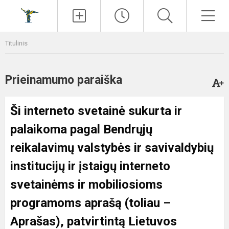
Paieška
Men
Titulinis
Prieinamumo paraiška
Ši interneto svetainė sukurta ir
palaikoma pagal
Bendrųjų
reikalavimų valstybės ir savivaldybių
institucijų ir įstaigų interneto
svetainėms ir mobiliosioms
programoms aprašą
(toliau –
Aprašas), patvirtintą Lietuvos