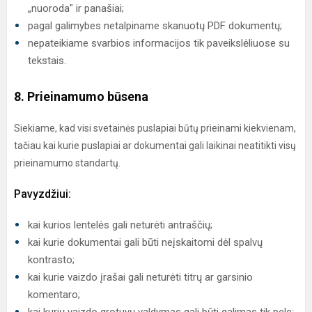
„nuoroda" ir panašiai;
pagal galimybes netalpiname skanuotų PDF dokumentų;
nepateikiame svarbios informacijos tik paveikslėliuose su
tekstais.
8. Prieinamumo būsena
Siekiame, kad visi svetainės puslapiai būtų prieinami kiekvienam,
tačiau kai kurie puslapiai ar dokumentai gali laikinai neatitikti visų
prieinamumo standartų.
Pavyzdžiui:
kai kurios lentelės gali neturėti antraščių;
kai kurie dokumentai gali būti neįskaitomi dėl spalvų
kontrasto;
kai kurie vaizdo įrašai gali neturėti titrų ar garsinio
komentaro;