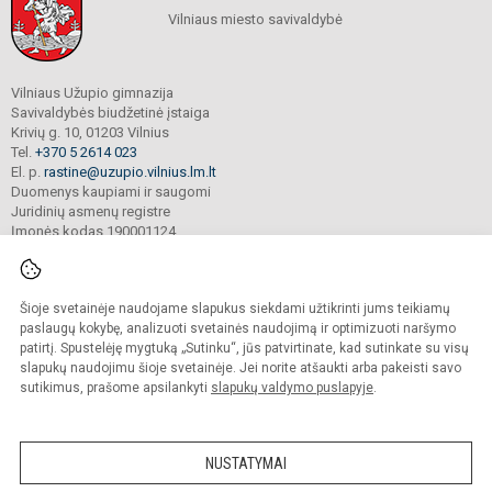
Vilniaus miesto savivaldybė
Vilniaus Užupio gimnazija
Savivaldybės biudžetinė įstaiga
Krivių g. 10, 01203 Vilnius
Tel.
+370 5 2614 023
El. p.
rastine@uzupio.vilnius.lm.lt
Duomenys kaupiami ir saugomi
Juridinių asmenų registre
Įmonės kodas 190001124
Šioje svetainėje naudojame slapukus siekdami užtikrinti jums teikiamų
© 2025. Vilniaus Užupio gimnazija. Visos teisės saugomos.
Kopijuoti turinį be raštiško įstaigos administracijos sutikimo griežtai draudžiama.
paslaugų kokybę, analizuoti svetainės naudojimą ir optimizuoti naršymo
patirtį. Spustelėję mygtuką „Sutinku“, jūs patvirtinate, kad sutinkate su visų
Prieinamumo paraiška
Slapukų valdymas
slapukų naudojimu šioje svetainėje. Jei norite atšaukti arba pakeisti savo
sutikimus, prašome apsilankyti
slapukų valdymo puslapyje
.
Sumanus būdas atnaujinti
mokyklos interneto
svetainę
NUSTATYMAI