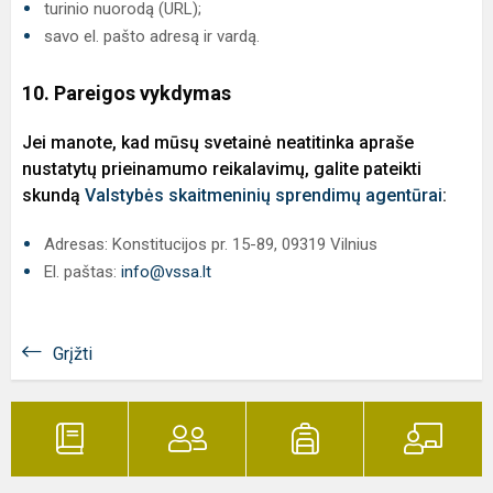
turinio nuorodą (URL);
savo el. pašto adresą ir vardą.
10. Pareigos vykdymas
Jei manote, kad mūsų svetainė neatitinka apraše
nustatytų prieinamumo reikalavimų, galite pateikti
skundą
Valstybės skaitmeninių sprendimų agentūrai
:
Adresas: Konstitucijos pr. 15-89, 09319 Vilnius
El. paštas:
info@vssa.lt
Grįžti