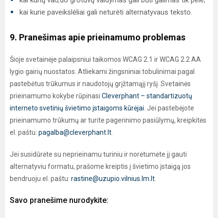
kai kurių vaizdo grotuvų valdymas gali būti galimas tik pele;
kai kurie paveikslėliai gali neturėti alternatyvaus teksto.
9. Pranešimas apie prieinamumo problemas
Šioje svetainėje palaipsniui taikomos WCAG 2.1 ir WCAG 2.2 AA
lygio gairių nuostatos. Atliekami žingsniniai tobulinimai pagal
pastebėtus trūkumus ir naudotojų grįžtamąjį ryšį. Svetainės
prieinamumo kokybe rūpinasi
Cleverphant – standartizuotų
interneto svetinių švietimo įstaigoms kūrėjai
. Jei pastebėjote
prieinamumo trūkumų ar turite pagerinimo pasiūlymų, kreipkitės
el. paštu:
pagalba@cleverphant.lt
.
Jei susidūrėte su neprieinamu turiniu ir norėtumėte jį gauti
alternatyviu formatu, prašome kreiptis į švietimo įstaigą jos
bendruoju el. paštu:
rastine@uzupio.vilnius.lm.lt
.
Savo pranešime nurodykite: