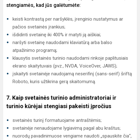
stengiamės, kad jūs galėtumėte:
keisti kontrastą per naršyklės, įrenginio nustatymus ar
pačios svetainės įrankius;
išdidinti svetainę iki 400% ir matyti ją aiškiai;
naršyti svetainę naudodami klaviatūrą arba balso
atpažinimo programą;
klausytis svetainės turinio naudodami rinkoje paplitusiais
ekrano skaitytuvais (pvz., NVDA, VoiceOver, JAWS);
įskaityti svetainėje naudojamą neserifinį (sans-serif) šriftą
Roboto, kuris užtikrina gerą skaitomumą.
7. Kaip svetainės turinio administratoriai ir
turinio kūrėjai stengiasi pakeisti įpročius
svetainės turinį formatuojame antraštėmis;
svetainėje nenaudojame lygiavimą pagal abu kraštus;
nuorodų pavadinimuose vengiame naudoti „spauskite čia“,