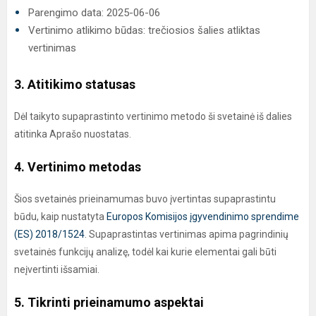
Parengimo data: 2025-06-06
Vertinimo atlikimo būdas: trečiosios šalies atliktas
vertinimas
3. Atitikimo statusas
Dėl taikyto supaprastinto vertinimo metodo ši svetainė iš dalies
atitinka Aprašo nuostatas.
4. Vertinimo metodas
Šios svetainės prieinamumas buvo įvertintas supaprastintu
būdu, kaip nustatyta
Europos Komisijos įgyvendinimo sprendime
(ES) 2018/1524
. Supaprastintas vertinimas apima pagrindinių
svetainės funkcijų analizę, todėl kai kurie elementai gali būti
neįvertinti išsamiai.
5. Tikrinti prieinamumo aspektai