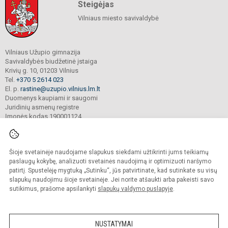
Steigėjas
Vilniaus miesto savivaldybė
Vilniaus Užupio gimnazija
Savivaldybės biudžetinė įstaiga
Krivių g. 10, 01203 Vilnius
Tel.
+370 5 2614 023
El. p.
rastine@uzupio.vilnius.lm.lt
Duomenys kaupiami ir saugomi
Juridinių asmenų registre
Įmonės kodas 190001124
Šioje svetainėje naudojame slapukus siekdami užtikrinti jums teikiamų
© 2025. Vilniaus Užupio gimnazija. Visos teisės saugomos.
Kopijuoti turinį be raštiško įstaigos administracijos sutikimo griežtai draudžiama.
paslaugų kokybę, analizuoti svetainės naudojimą ir optimizuoti naršymo
patirtį. Spustelėję mygtuką „Sutinku“, jūs patvirtinate, kad sutinkate su visų
Prieinamumo paraiška
Slapukų valdymas
slapukų naudojimu šioje svetainėje. Jei norite atšaukti arba pakeisti savo
sutikimus, prašome apsilankyti
slapukų valdymo puslapyje
.
Sumanus būdas atnaujinti
mokyklos interneto
svetainę
NUSTATYMAI