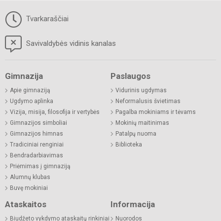
Tvarkaraščiai
Savivaldybės vidinis kanalas
Gimnazija
Paslaugos
Apie gimnaziją
Vidurinis ugdymas
Ugdymo aplinka
Neformalusis švietimas
Vizija, misija, filosofija ir vertybės
Pagalba mokiniams ir tėvams
Gimnazijos simboliai
Mokinių maitinimas
Gimnazijos himnas
Patalpų nuoma
Tradiciniai renginiai
Biblioteka
Bendradarbiavimas
Priėmimas į gimnaziją
Alumnų klubas
Buvę mokiniai
Ataskaitos
Informacija
Biudžeto vykdymo ataskaitų rinkiniai
Nuorodos