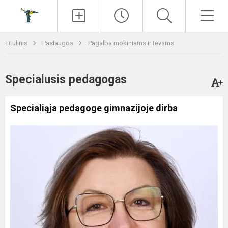
Paieška
Men
Titulinis
Paslaugos
Pagalba mokiniams ir tėvams
Specialusis pedagogas
Specialiąja pedagoge gimnazijoje dirba