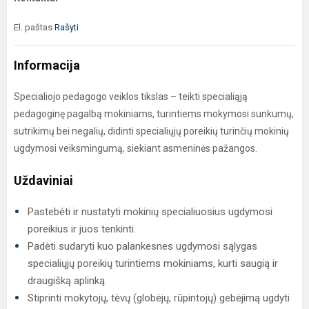
El. paštas
Rašyti
Informacija
Specialiojo pedagogo veiklos tikslas – teikti specialiąją
pedagoginę pagalbą mokiniams, turintiems mokymosi sunkumų,
sutrikimų bei negalių, didinti specialiųjų poreikių turinčių mokinių
ugdymosi veiksmingumą, siekiant asmeninės pažangos.
Uždaviniai
Pastebėti ir nustatyti mokinių specialiuosius ugdymosi
poreikius ir juos tenkinti.
Padėti sudaryti kuo palankesnes ugdymosi sąlygas
specialiųjų poreikių turintiems mokiniams, kurti saugią ir
draugišką aplinką.
Stiprinti mokytojų, tėvų (globėjų, rūpintojų) gebėjimą ugdyti