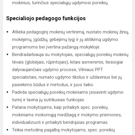
mokinius, turinčius specialiųjų ugdymosi poreikių.
Specialiojo pedagogo funkcijos
Atlieka pedagoginį mokinių vertinimą, nustato mokinių žinių,
mokėjimų, įgūdžių, gebėjimų lygį ir jų atitikimą ugdymo
programoms bei įvertina pažangą mokykloje.
Bendradarbiauja su mokytojais, specialiųjų poreikių mokinių
tėvais (globėjais, rūpintojais), kitais asmenimis, tiesiogiai
dalyvaujančiais ugdymo procese, Vilniaus PPT
specialistais, numato ugdymo tikslus ir uždavinius bei jų
pasiekimo būdus ir metodus, ir juos taiko.
Padeda specialiųjų poreikių mokiniams įsisavinti ugdymo
turinį ir lavina jų sutrikusias funkcijas.
Pataria mokytojams, kaip pritaikyti spec. poreikių
mokiniams mokomąją medžiagą ir mokymo priemones,
individualizuoti ir pritaikyti bendrąsias programas.
Teikia metodinę pagalbą mokytojams, spec. poreikių