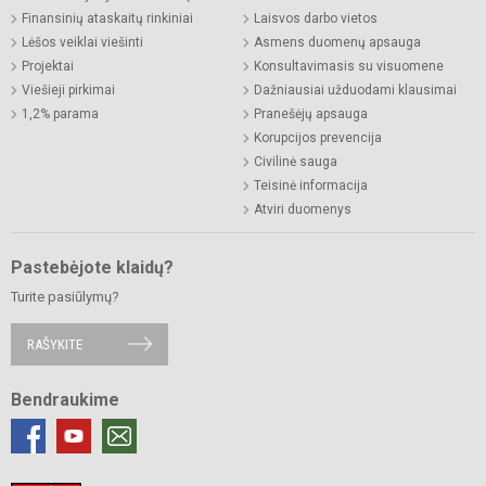
Finansinių ataskaitų rinkiniai
Laisvos darbo vietos
Lėšos veiklai viešinti
Asmens duomenų apsauga
Projektai
Konsultavimasis su visuomene
Viešieji pirkimai
Dažniausiai užduodami klausimai
1,2% parama
Pranešėjų apsauga
Korupcijos prevencija
Civilinė sauga
Teisinė informacija
Atviri duomenys
Pastebėjote klaidų?
Turite pasiūlymų?
RAŠYKITE
Bendraukime