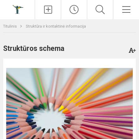
Paieška
Men
Titulinis
Struktūra ir kontaktinė informacija
Struktūros schema