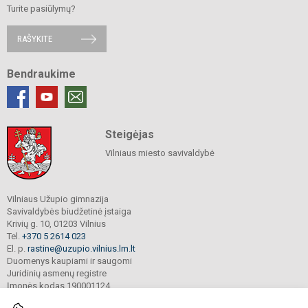
Turite pasiūlymų?
RAŠYKITE
Bendraukime
Steigėjas
Vilniaus miesto savivaldybė
Vilniaus Užupio gimnazija
Savivaldybės biudžetinė įstaiga
Krivių g. 10, 01203 Vilnius
Tel.
+370 5 2614 023
El. p.
rastine@uzupio.vilnius.lm.lt
Duomenys kaupiami ir saugomi
Juridinių asmenų registre
Įmonės kodas 190001124