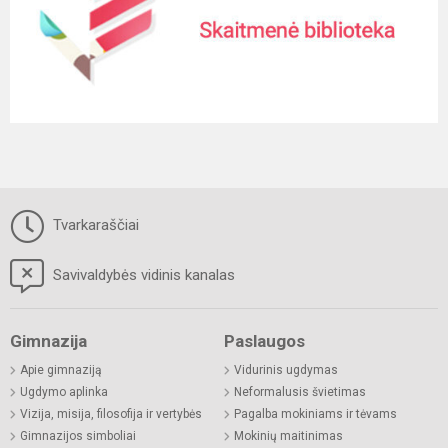
Tvarkaraščiai
Savivaldybės vidinis kanalas
Gimnazija
Paslaugos
Apie gimnaziją
Vidurinis ugdymas
Ugdymo aplinka
Neformalusis švietimas
Vizija, misija, filosofija ir vertybės
Pagalba mokiniams ir tėvams
Gimnazijos simboliai
Mokinių maitinimas