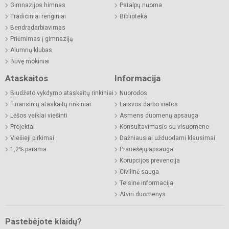
Gimnazijos himnas
Patalpų nuoma
Tradiciniai renginiai
Biblioteka
Bendradarbiavimas
Priėmimas į gimnaziją
Alumnų klubas
Buvę mokiniai
Ataskaitos
Informacija
Biudžeto vykdymo ataskaitų rinkiniai
Nuorodos
Finansinių ataskaitų rinkiniai
Laisvos darbo vietos
Lėšos veiklai viešinti
Asmens duomenų apsauga
Projektai
Konsultavimasis su visuomene
Viešieji pirkimai
Dažniausiai užduodami klausimai
1,2% parama
Pranešėjų apsauga
Korupcijos prevencija
Civilinė sauga
Teisinė informacija
Atviri duomenys
Pastebėjote klaidų?