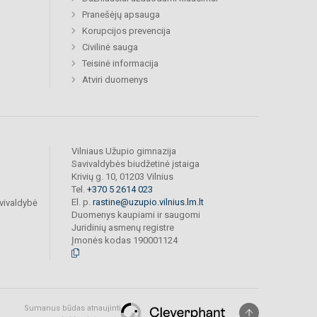
Pranešėjų apsauga
Korupcijos prevencija
Civilinė sauga
Teisinė informacija
Atviri duomenys
Vilniaus Užupio gimnazija
Savivaldybės biudžetinė įstaiga
Krivių g. 10, 01203 Vilnius
Tel.
+370 5 2614 023
El. p.
rastine@uzupio.vilnius.lm.lt
vivaldybė
Duomenys kaupiami ir saugomi
Juridinių asmenų registre
Įmonės kodas 190001124
Sumanus būdas atnaujinti