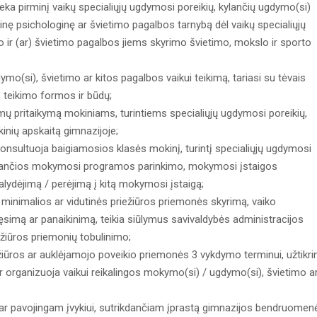
lieka pirminį vaikų specialiųjų ugdymosi poreikių, kylančių ugdymo(si)
oginę psichologinę ar švietimo pagalbos tarnybą dėl vaikų specialiųjų
 ir (ar) švietimo pagalbos jiems skyrimo švietimo, mokslo ir sporto
o(si), švietimo ar kitos pagalbos vaikui teikimą, tariasi su tėvais
o, teikimo formos ir būdų;
mų pritaikymą mokiniams, turintiems specialiųjų ugdymosi poreikių,
inių apskaitą gimnazijoje;
 konsultuoja baigiamosios klasės mokinį, turintį specialiųjų ugdymosi
tinkančios mokymosi programos parinkimo, mokymosi įstaigos
alydėjimą / perėjimą į kitą mokymosi įstaigą;
ko minimalios ar vidutinės priežiūros priemonės skyrimą, vaiko
ęsimą ar panaikinimą, teikia siūlymus savivaldybės administracijos
ežiūros priemonių tobulinimo;
žiūros ar auklėjamojo poveikio priemonės 3 vykdymo terminui, užtikri
r organizuoja vaikui reikalingos mokymo(si) / ugdymo(si), švietimo a
 ir/ar pavojingam įvykiui, sutrikdančiam įprastą gimnazijos bendruomen