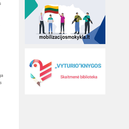
s
s
ga
s