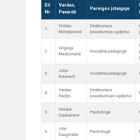
Eil.
Vardas,
Pareigos įstaigoje
Nr.
Pavardė
Violeta
Direktoriaus
1.
Motiejūnienė
pavaduotoja ugdymui
Virginija
2.
Socialinė pedagogė
Mackonienė
Julija
3.
Socialinė pedagogė
Butarevič
Vaidas
Direktoriaus
4.
Raižys
pavaduotojas ugdymui
Gintarė
5.
Psichologė
Daubarienė
Urtė
6.
Psichologė
Dauginaitė