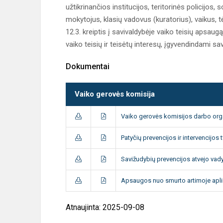
užtikrinančios institucijos, teritorinės policijos,
mokytojus, klasių vadovus (kuratorius), vaikus, tėv
12.3. kreiptis į savivaldybėje vaiko teisių apsaugą 
vaiko teisių ir teisėtų interesų, įgyvendindami sa
Dokumentai
Vaiko gerovės komisija
Vaiko gerovės komisijos darbo org
Patyčių prevencijos ir intervencijos
Savižudybių prevencijos atvejo va
Apsaugos nuo smurto artimoje apli
Atnaujinta: 2025-09-08