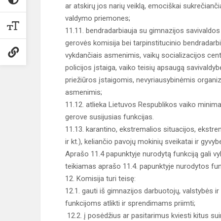
ar atskirų jos narių veiklą, emociškai sukrečian
valdymo priemones;
11.11. bendradarbiauja su gimnazijos savivaldos 
gerovės komisija bei tarpinstitucinio bendradar
vykdančiais asmenimis, vaikų socializacijos centra
policijos įstaiga, vaiko teisių apsaugą savivaldybė
priežiūros įstaigomis, nevyriausybinėmis organiz
asmenimis;
11.12. atlieka Lietuvos Respublikos vaiko minimal
gerove susijusias funkcijas.
11.13. karantino, ekstremalios situacijos, ekstre
ir kt.), keliančio pavojų mokinių sveikatai ir gyvy
Aprašo 11.4 papunktyje nurodytą funkciją gali vykd
teikiamas aprašo 11.4. papunktyje nurodytos fun
12. Komisija turi teisę:
12.1. gauti iš gimnazijos darbuotojų, valstybės ir
funkcijoms atlikti ir sprendimams priimti;
12.2. į posėdžius ar pasitarimus kviesti kitus su