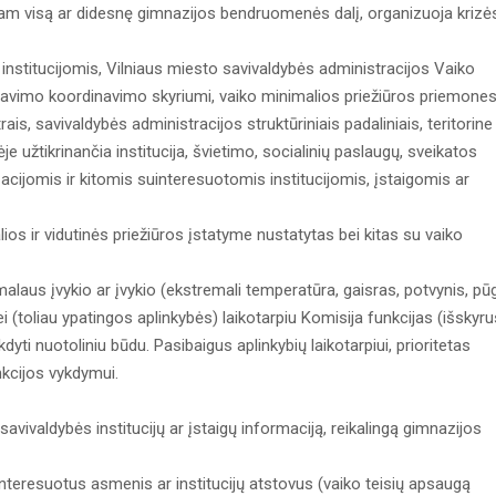
čiam visą ar didesnę gimnazijos bendruomenės dalį, organizuoja krizė
institucijomis, Vilniaus miesto savivaldybės administracijos Vaiko
biavimo koordinavimo skyriumi, vaiko minimalios priežiūros priemone
is, savivaldybės administracijos struktūriniais padaliniais, teritorine
je užtikrinančia institucija, švietimo, socialinių paslaugų, sveikatos
acijomis ir kitomis suinteresuotomis institucijomis, įstaigomis ar
ios ir vidutinės priežiūros įstatyme nustatytas bei kitas su vaiko
malaus įvykio ar įvykio (ekstremali temperatūra, gaisras, potvynis, pū
bei (toliau ypatingos aplinkybės) laikotarpiu Komisija funkcijas (išskyru
yti nuotoliniu būdu. Pasibaigus aplinkybių laikotarpiui, prioritetas
kcijos vykdymui.
 savivaldybės institucijų ar įstaigų informaciją, reikalingą gimnazijos
interesuotus asmenis ar institucijų atstovus (vaiko teisių apsaugą