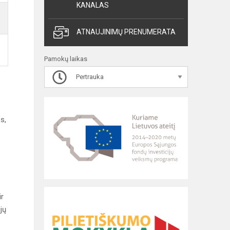
KANALAS
ATNAUJINIMŲ PRENUMERATA
Pamokų laikas
Pertrauka
s,
ir
jų