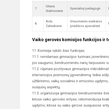
Gitana
7.
Specialioji pedagogė
Stalnionienė
Aida
Visuomenės sveikatos
8.
Zalieskienė
priežiūros specialistė
Vaiko gerovės komisijos funkcijos ir t
11. Komisija vykdo šias funkcijas:
11.1. remdamasi gimnazijos turimais įsivertinimo
jos saugumo, bendruomenės narių tarpusavio sant
11.2. rūpinasi pozityvaus gimnazijos mikroklimato
intervencijos priemonių įgyvendinimą, teikia siū
užtikrinimo, vaikų socialinio ir emocinio ugdymo,
susijusių aspektų;
11.3. organizuoja gimnazijos bendruomenės šviet
kitose vaiko gerovės srityse, rekomenduoja kvali
ugdymo, kitose su vaiko gerove susijusiose sri