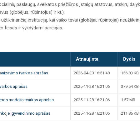
 socialinių paslaugų, sveikatos priežiūros įstaigų atstovus, atskirų daly
us (globėjus, rūpintojus) ir kt.);
užtikrinančią instituciją, kai vaiko tėvai (globėjai, rūpintojai) neužtikri
vo teises ir vykdydami pareigas.
Atnaujinta
Dydis
anizavimo tvarkos aprašas
2026-04-30 16:51:48
156.83 KB
 tvarkos aprašas
2025-11-28 16:21:06
379.54 KB
dybos modelio tvarkos aprašas
2025-11-28 16:21:06
1.57 MB
nkoje įgyvendinimo aprašas
2025-11-28 16:21:06
211.86 KB