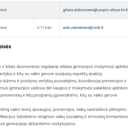
Narė
gitana.stalnioniene@uzupio.vilnius.lm.lt
Narė
2-11 kab.
aida.zalieskiene@vvsb.lt
eisės
 ir kitais duomenimis reguliariai atlieka gimnazijos mokymosi aplinko
ykių ir kitų su vaiko gerove susijusių aspektų analizę;
 kūrimu ir pozityvių vertybių puoselėjimu, koordinuoja prevencijos ir
lymus gimnazijos vadovui dėl saugios ir mokymuisi palankios aplinkos
 prevencinių ir kitų programų įgyvendinimo, kitų su vaiko gerove
imą vaiko teisių apsaugos, prevencijos, vaikų saviraiškos plėtojimo 
fikacijos tobulinimo renginius vaikų socialinių ir emocinių kompetenci
tyse gimnazijoje dirbantiems mokytojams;