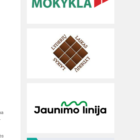
na
r
ės