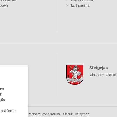
ioteka
1,2% parama
Steigėjas
raukime
Vilniaus miesto sa
ums
ir
 jūs
s, prašome
Prieinamumo paraiška
Slapukų valdymas