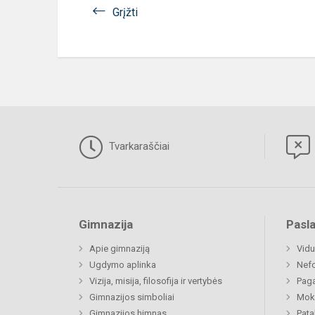
Grįžti
Tvarkaraščiai
Gimnazija
Pasl
Apie gimnaziją
Vidu
Ugdymo aplinka
Nefo
Vizija, misija, filosofija ir vertybės
Paga
Gimnazijos simboliai
Moki
Gimnazijos himnas
Pat