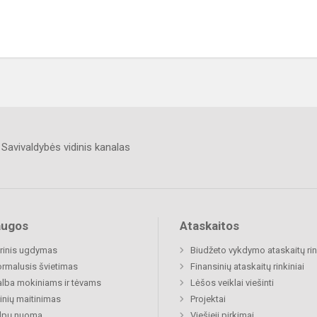
Savivaldybės vidinis kanalas
augos
Ataskaitos
rinis ugdymas
Biudžeto vykdymo ataskaitų rin
rmalusis švietimas
Finansinių ataskaitų rinkiniai
lba mokiniams ir tėvams
Lėšos veiklai viešinti
nių maitinimas
Projektai
alpų nuoma
Viešieji pirkimai