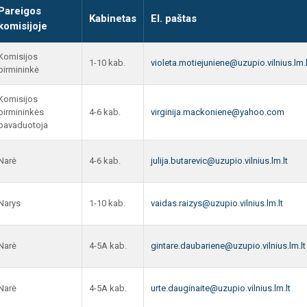
Pareigos
Kabinetas
El. paštas
komisijoje
Komisijos
1-10 kab.
violeta.motiejuniene@uzupio.vilnius.lm.l
pirmininkė
Komisijos
pirmininkės
4-6 kab.
virginija.mackoniene@yahoo.com
pavaduotoja
Narė
4-6 kab.
julija.butarevic@uzupio.vilnius.lm.lt
Narys
1-10 kab.
vaidas.raizys@uzupio.vilnius.lm.lt
Narė
4-5A kab.
gintare.daubariene@uzupio.vilnius.lm.lt
Narė
4-5A kab.
urte.dauginaite@uzupio.vilnius.lm.lt