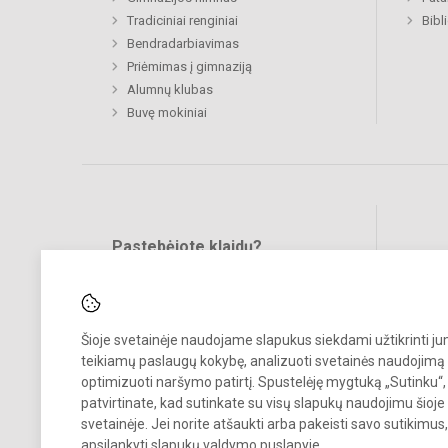
Tradiciniai renginiai
Bibl
Bendradarbiavimas
Priėmimas į gimnaziją
Alumnų klubas
Buvę mokiniai
Pastebėjote klaidų?
Bend
Turite pasiūlymų?
RAŠYKITE
Šioje svetainėje naudojame slapukus siekdami užtikrinti j
teikiamų paslaugų kokybę, analizuoti svetainės naudojimą 
optimizuoti naršymo patirtį. Spustelėję mygtuką „Sutinku“,
patvirtinate, kad sutinkate su visų slapukų naudojimu šioje
svetainėje. Jei norite atšaukti arba pakeisti savo sutikimu
© 2025. Vilniaus Užupio gimnazija. Visos teisės saugomos.
apsilankyti
slapukų valdymo puslapyje
.