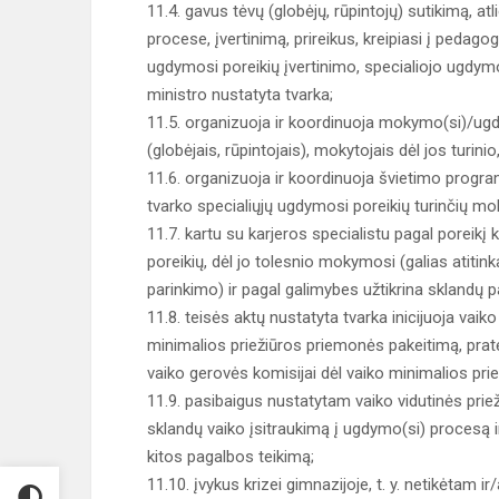
11.4. gavus tėvų (globėjų, rūpintojų) sutikimą, at
procese, įvertinimą, prireikus, kreipiasi į pedag
ugdymosi poreikių įvertinimo, specialiojo ugdymo
ministro nustatyta tvarka;
11.5. organizuoja ir koordinuoja mokymo(si)/ugdym
(globėjais, rūpintojais), mokytojais dėl jos turini
11.6. organizuoja ir koordinuoja švietimo progra
tvarko specialiųjų ugdymosi poreikių turinčių mok
11.7. kartu su karjeros specialistu pagal poreikį
poreikių, dėl jo tolesnio mokymosi (galias ati
parinkimo) ir pagal galimybes užtikrina sklandų p
11.8. teisės aktų nustatyta tvarka inicijuoja vai
minimalios priežiūros priemonės pakeitimą, prat
vaiko gerovės komisijai dėl vaiko minimalios pri
11.9. pasibaigus nustatytam vaiko vidutinės prie
sklandų vaiko įsitraukimą į ugdymo(si) procesą i
kitos pagalbos teikimą;
11.10. įvykus krizei gimnazijoje, t. y. netikėtam