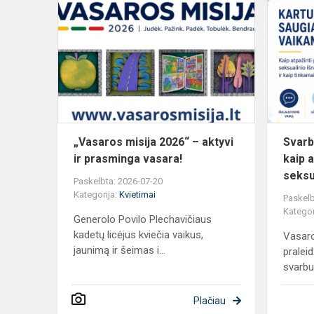
„Vasaros
misija
2026“
–
aktyvi
ir
prasminga
vasara!
„Vasaros misija 2026“ – aktyvi
Svarb
ir prasminga vasara!
kaip 
seksua
Paskelbta: 2026-07-20
Kategorija:
Kvietimai
Paskelb
Kategor
Generolo Povilo Plechavičiaus
kadetų licėjus kviečia vaikus,
Vasaro
jaunimą ir šeimas i...
praleid
svarbu 
Plačiau