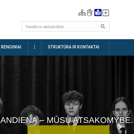
DAUGIAU
RENGINIAI
STRUKTŪRA IR KONTAKTAI
 ŠIANDIENA – MŪSŲ ATSAKOMYBĖ.