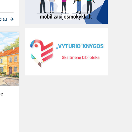
čiau
Vilniaus
Užupio
gimnazijoje
prasideda
integruotas
projektas...
je