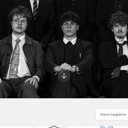
Į
apačią