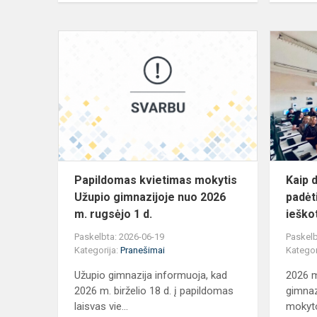
Papildomas
kvietimas
mokytis
Užupio
gimnazijoje
nuo
2026
m....
Papildomas kvietimas mokytis
Kaip d
Užupio gimnazijoje nuo 2026
padėt
m. rugsėjo 1 d.
ieškot
Paskelbta: 2026-06-19
Paskelb
Kategorija:
Pranešimai
Kategor
Užupio gimnazija informuoja, kad
2026 m
2026 m. birželio 18 d. į papildomas
gimnaz
laisvas vie...
mokytoj