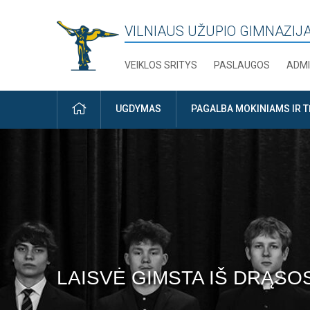
VILNIAUS UŽUPIO GIMNAZIJ
VEIKLOS SRITYS
PASLAUGOS
ADMI
PRADŽIA
UGDYMAS
PAGALBA MOKINIAMS IR 
LAISVĖ GIMSTA IŠ DRĄSOS
„NENUGALĖK. NESIGINK. 