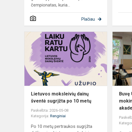
čempionatas, kuria...
Plačiau
Lietuvos
moksleivių
dainų
šventė
sugrįžta
po
10
metų
Lietuvos moksleivių dainų
Buvę 
šventė sugrįžta po 10 metų
mokin
akade
Paskelbta: 2026-05-08
Kategorija:
Renginiai
Paskelb
Kategor
Po 10 metų pertraukos sugrįžta