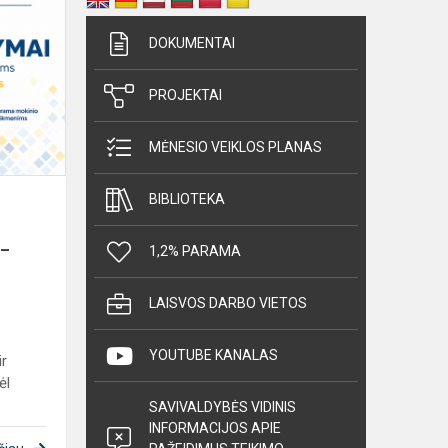
Nuo
liepos
DOKUMENTAI
1
d.
PROJEKTAI
priimami
prašymai
dėl
MĖNESIO VEIKLOS PLANAS
socialinės
paramos
BIBLIOTEKA
mo...
6–
1,2% PARAMA
LAISVOS DARBO VIETOS
YOUTUBE KANALAS
ir
ėl
SAVIVALDYBĖS VIDINIS
INFORMACIJOS APIE