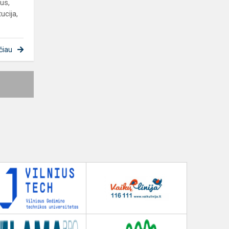
tus,
ucija,
čiau