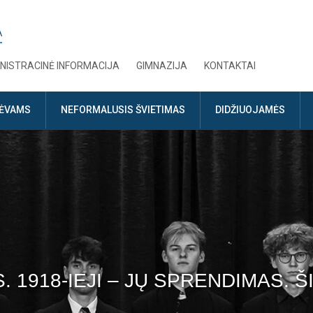
A
NISTRACINĖ INFORMACIJA
GIMNAZIJA
KONTAKTAI
TĖVAMS
NEFORMALUSIS ŠVIETIMAS
DIDŽIUOJAMĖS
. 1918-IEJI – JŲ SPRENDIMAS.
NEPASIDUOK.“