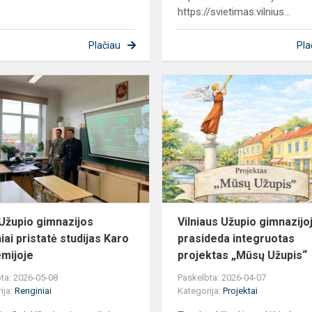
https://svietimas.vilnius...
Plačiau
Pla
Buvę
Užupio
gimnazijos
mokiniai
pristatė
studijas
Karo
akad...
Užupio gimnazijos
Vilniaus Užupio gimnazijo
iai pristatė studijas Karo
prasideda integruotas
mijoje
projektas „Mūsų Užupis“
ta: 2026-05-08
Paskelbta: 2026-04-07
ija:
Renginiai
Kategorija:
Projektai