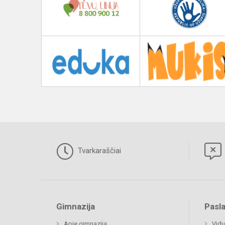
Tvarkaraščiai
Gimnazija
Pasl
Apie gimnaziją
Vidu