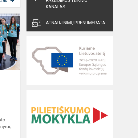
PAŽEIDIMUS TEIKIMO
čiau
KANALAS
Bronzinis
ATNAUJINIMŲ PRENUMERATA
finišas:
Užupio
gimnazijos
tinklininkės
iškovojo...
.
sto
nyrui,