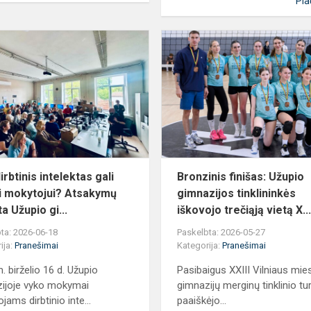
Pla
Kaip
dirbtinis
intelektas
gali
padėti
mokytojui?
Atsakymų
i...
irbtinis intelektas gali
Bronzinis finišas: Užupio
i mokytojui? Atsakymų
gimnazijos tinklininkės
a Užupio gi...
iškovojo trečiąją vietą X..
ta: 2026-06-18
Paskelbta: 2026-05-27
ija:
Pranešimai
Kategorija:
Pranešimai
. birželio 16 d. Užupio
Pasibaigus XXIII Vilniaus mie
ijoje vyko mokymai
gimnazijų merginų tinklinio tur
ams dirbtinio inte...
paaiškėjo...