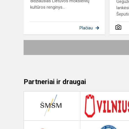
didžiausias Lietuvos moksleivių
Gegužė
kultūros renginys...
lankės
Šeputis
Plačiau
Partneriai ir draugai