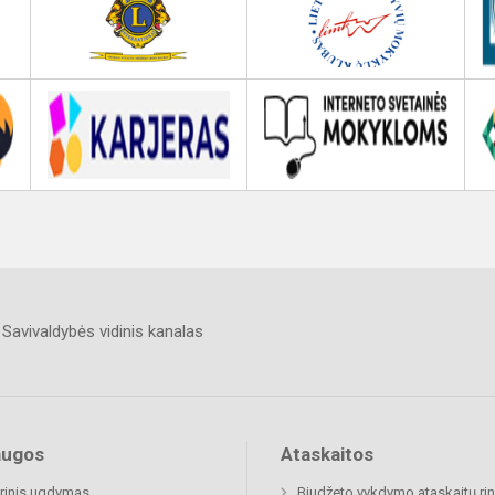
Savivaldybės vidinis kanalas
augos
Ataskaitos
rinis ugdymas
Biudžeto vykdymo ataskaitų rin