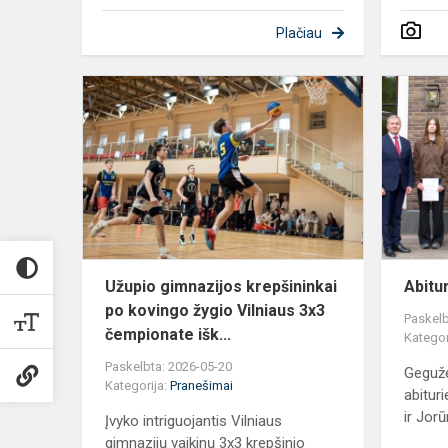
Plačiau
Užupio
gimnazijos
krepšininkai
po
kovingo
žygio
Vilniaus
3x...
Užupio gimnazijos krepšininkai
Abitu
po kovingo žygio Vilniaus 3x3
Paskelb
čempionate išk...
Kategor
Paskelbta: 2026-05-20
Geguž
Kategorija:
Pranešimai
abitur
ir Jorū
Įvyko intriguojantis Vilniaus
gimnazijų vaikinų 3x3 krepšinio