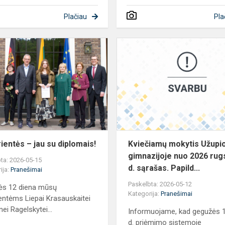
Plačiau
Pla
Abiturientės
–
jau
su
diplomais!
rientės – jau su diplomais!
Kviečiamų mokytis Užupi
gimnazijoje nuo 2026 rug
ta: 2026-05-15
d. sąrašas. Papild...
ija:
Pranešimai
Paskelbta: 2026-05-12
ės 12 diena mūsų
Kategorija:
Pranešimai
ientėms Liepai Krasauskaitei
nei Ragelskytei...
Informuojame, kad gegužės 
d. priėmimo sistemoje