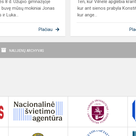
s 8 d. Užupio gimnazijoje
Ten, kur Vilnelė apglėbia kran
i buvę mūsų mokiniai Jonas
kur ant sienos prabyla Konstit
 ir Luka...
kur ange...
Plačiau
Pla
NAUJIENŲ ARCHYVAS