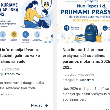
Svarbi
informacija
tėvams:
kaip
atpažinti
galimus
vaiko
sek...
i informacija tėvams:
Nuo liepos 1 d. priimami
atpažinti galimus vaiko
prašymai dėl socialinės
linio išnaudo...
paramos mokiniams 202
202...
ta: 2026-07-04
ija:
Pranešimai
Paskelbta: 2026-06-29
Kategorija:
Pranešimai
s metu vaikai daugiau laiko
žia savarankiškai, todėl
Nuo 2026 m. liepos 1 d. tėvai 
žinoti...
globėjai gali teikti prašymus d
socialinės pa...
Plačiau