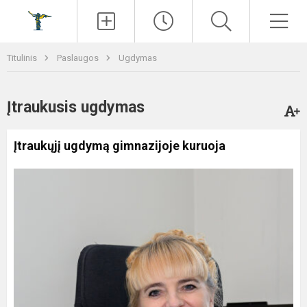
Paieška
Men
Titulinis
Paslaugos
Ugdymas
Įtraukusis ugdymas
Įtraukųjį ugdymą gimnazijoje kuruoja