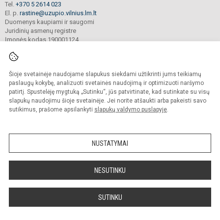
Tel.
+370 5 2614 023
El. p.
rastine@uzupio.vilnius.lm.lt
Duomenys kaupiami ir saugomi
Juridinių asmenų registre
Įmonės kodas 190001124
Šioje svetainėje naudojame slapukus siekdami užtikrinti jums teikiamų
© 2025. Vilniaus Užupio gimnazija. Visos teisės saugomos.
Kopijuoti turinį be raštiško įstaigos administracijos sutikimo griežtai draudžiama.
paslaugų kokybę, analizuoti svetainės naudojimą ir optimizuoti naršymo
patirtį. Spustelėję mygtuką „Sutinku“, jūs patvirtinate, kad sutinkate su visų
Prieinamumo paraiška
Slapukų valdymas
slapukų naudojimu šioje svetainėje. Jei norite atšaukti arba pakeisti savo
sutikimus, prašome apsilankyti
slapukų valdymo puslapyje
.
Sumanus būdas atnaujinti
mokyklos interneto
svetainę
NUSTATYMAI
NESUTINKU
SUTINKU