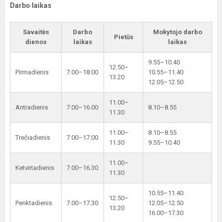
Darbo laikas
Savaitės
Darbo
Mokytojo darbo
Pietūs
dienos
laikas
laikas
9.55–10.40
12.50–
Pirmadienis
7.00–18.00
10.55–11.40
13.20
12.05–12.50
11.00–
Antradienis
7.00–16.00
8.10–8.55
11.30
11.00–
8.10–8.55
Trečiadienis
7.00–17.00
11.30
9.55–10.40
11.00–
Ketvirtadienis
7.00–16.30
11.30
10.55–11.40
12.50–
Penktadienis
7.00–17.30
12.05–12.50
13.20
16.00–17.30