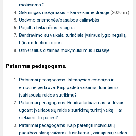
mokiniams 2
Sėkmingas mokymasis – kai veikiame drauge
(2020 m.)
Ugdymo priemonės/pagalbos galimybės
Pagalbą teikiančios įstaigos
Bendravimo su vaikais, turinčiais įvairaus lygio negalią,
būdai ir technologijos
Universalus dizainas mokymuisi mūsų klasėje
Patarimai pedagogams.
Patarimai pedagogams. Intensyvios emocijos ir
emocinė perkrova. Kaip padėti vaikams, turintiems
įvairiapusių raidos sutrikimų?
Patarimai pedagogams. Bendradarbiavimas su tėvais
ugdant įvairiapusių raidos sutrikimų turintį vaiką – ar
siekiame to paties?
Patarimai pedagogams. Kaip parengti individualų
pagalbos planą vaikams, turintiems įvairiapusių raidos