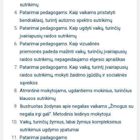
sutrikimų
Patarimai pedagogams. Kaip vaikams pristatyti
bendraklasį, turintį autizmo spektro sutrikimų
Patarimai pedagogams. Kaip ugdyti vaikų, turinčių
įvairiapusių raidos sutrikimų
Patarimai pedagogams. Kaip vizualinės
priemonės padeda mažinti vaikų, turinčių įvairiapusių
raidos sutrikimų, nepageidaujamo elgesio apraiškas
Patarimai pedagogams. Kaip vaiką, turintį įvairiapusių
raidos sutrikimų, mokyti žaidimo įgūdžių ir socialinės
sąveikos
Atmintinė mokytojams, ugdantiems mokinius, turinčius
klausos sutrikimų
Iliustruotas žodynas apie negalias vaikams „Žmogus su
negalia irgi gali“. Metodinis leidinys mokytojui
Vaikų, turinčių žymius, labai žymius kompleksinius
sutrikimus ugdymo ypatumai
Patarimai padagogams