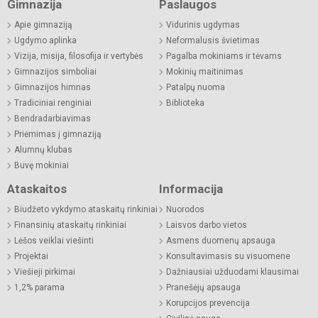
Gimnazija
Paslaugos
Apie gimnaziją
Vidurinis ugdymas
Ugdymo aplinka
Neformalusis švietimas
Vizija, misija, filosofija ir vertybės
Pagalba mokiniams ir tėvams
Gimnazijos simboliai
Mokinių maitinimas
Gimnazijos himnas
Patalpų nuoma
Tradiciniai renginiai
Biblioteka
Bendradarbiavimas
Priėmimas į gimnaziją
Alumnų klubas
Buvę mokiniai
Ataskaitos
Informacija
Biudžeto vykdymo ataskaitų rinkiniai
Nuorodos
Finansinių ataskaitų rinkiniai
Laisvos darbo vietos
Lėšos veiklai viešinti
Asmens duomenų apsauga
Projektai
Konsultavimasis su visuomene
Viešieji pirkimai
Dažniausiai užduodami klausimai
1,2% parama
Pranešėjų apsauga
Korupcijos prevencija