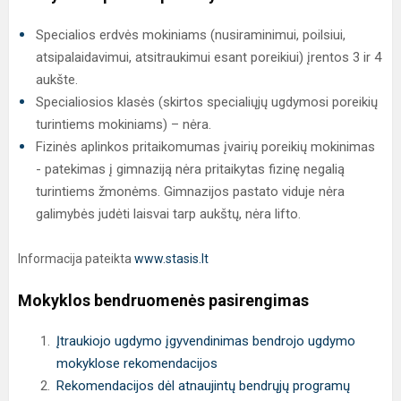
Specialios erdvės mokiniams (nusiraminimui, poilsiui,
atsipalaidavimui, atsitraukimui esant poreikiui) įrentos 3 ir 4
aukšte.
Specialiosios klasės (skirtos specialiųjų ugdymosi poreikių
turintiems mokiniams) – nėra.
Fizinės aplinkos pritaikomumas įvairių poreikių mokinimas
- patekimas į gimnaziją nėra pritaikytas fizinę negalią
turintiems žmonėms. Gimnazijos pastato viduje nėra
galimybės judėti laisvai tarp aukštų, nėra lifto.
Informacija pateikta
www.stasis.lt
Mokyklos bendruomenės pasirengimas
Įtraukiojo ugdymo įgyvendinimas bendrojo ugdymo
mokyklose rekomendacijos
Rekomendacijos dėl atnaujintų bendrųjų programų