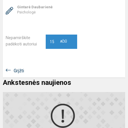
Gintarė Daubarienė
Psichologė
Nepamirškite
15
AČIŪ
padėkoti autoriui
Grįžti
Ankstesnės naujienos
P
v
ir
j