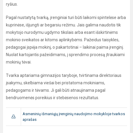
ryšius.
Pagal nustatytą tvarką, įrenginiai turi būti laikomi spintelėse arba
kuprinėse, išjungti ar begarsiu režimu. Jais galima naudotis tik
mokytojo nurodymu ugdymo tikslais arba esant išskirtinėms
mokinio sveikatos ar kitoms aplinkybėms. Pažeidus taisykles,
pedagogai įspėja mokinį, o pakartotinai – laikinai paima įrenginį.
Nuolat kartojantis pažeidimams, į sprendimo procesą įtraukiami
mokinių tėvai.
Tvarka aptariama gimnazijos taryboje, tvirtinama direktoriaus
įsakymu, skelbiama viešai bei pristatoma mokiniams,
pedagogams ir tėvams. Ji gali būti atnaujinama pagal
bendruomenės poreikius ir stebėsenos rezultatus.
Asmeninių išmaniųjų įrenginių naudojimo mokykloje tvarkos
aprašas