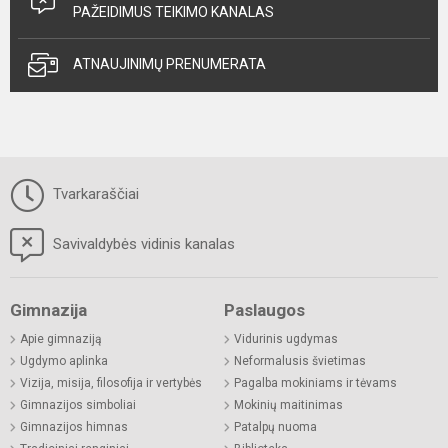
PAŽEIDIMUS TEIKIMO KANALAS
ATNAUJINIMŲ PRENUMERATA
Tvarkaraščiai
Savivaldybės vidinis kanalas
Gimnazija
Paslaugos
Apie gimnaziją
Vidurinis ugdymas
Ugdymo aplinka
Neformalusis švietimas
Vizija, misija, filosofija ir vertybės
Pagalba mokiniams ir tėvams
Gimnazijos simboliai
Mokinių maitinimas
Gimnazijos himnas
Patalpų nuoma