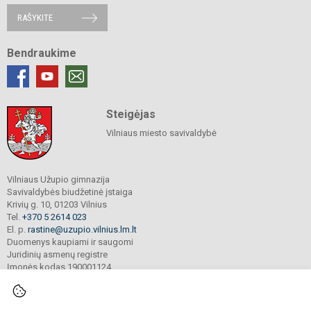
RAŠYKITE
Bendraukime
Steigėjas
Vilniaus miesto savivaldybė
Vilniaus Užupio gimnazija
Savivaldybės biudžetinė įstaiga
Krivių g. 10, 01203 Vilnius
Tel.
+370 5 2614 023
El. p.
rastine@uzupio.vilnius.lm.lt
Duomenys kaupiami ir saugomi
Juridinių asmenų registre
Įmonės kodas 190001124