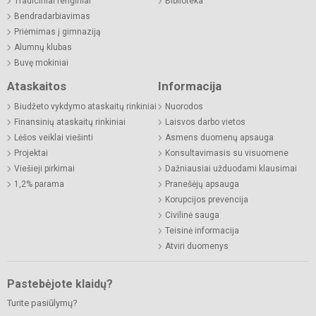
Tradiciniai renginiai
Biblioteka
Bendradarbiavimas
Priėmimas į gimnaziją
Alumnų klubas
Buvę mokiniai
Ataskaitos
Informacija
Biudžeto vykdymo ataskaitų rinkiniai
Nuorodos
Finansinių ataskaitų rinkiniai
Laisvos darbo vietos
Lėšos veiklai viešinti
Asmens duomenų apsauga
Projektai
Konsultavimasis su visuomene
Viešieji pirkimai
Dažniausiai užduodami klausimai
1,2% parama
Pranešėjų apsauga
Korupcijos prevencija
Civilinė sauga
Teisinė informacija
Atviri duomenys
Pastebėjote klaidų?
Turite pasiūlymų?