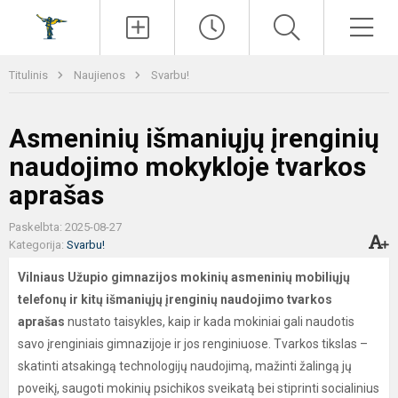
Paieška
Men
Titulinis
Naujienos
Svarbu!
Asmeninių išmaniųjų įrenginių
naudojimo mokykloje tvarkos
aprašas
Paskelbta: 2025-08-27
Kategorija:
Svarbu!
Vilniaus Užupio gimnazijos mokinių asmeninių mobiliųjų
telefonų ir kitų išmaniųjų įrenginių naudojimo tvarkos
aprašas
nustato taisykles, kaip ir kada mokiniai gali naudotis
savo įrenginiais gimnazijoje ir jos renginiuose. Tvarkos tikslas –
skatinti atsakingą technologijų naudojimą, mažinti žalingą jų
poveikį, saugoti mokinių psichikos sveikatą bei stiprinti socialinius