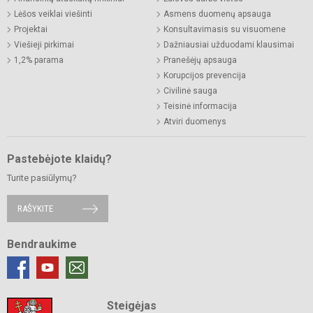
Lėšos veiklai viešinti
Asmens duomenų apsauga
Projektai
Konsultavimasis su visuomene
Viešieji pirkimai
Dažniausiai užduodami klausimai
1,2% parama
Pranešėjų apsauga
Korupcijos prevencija
Civilinė sauga
Teisinė informacija
Atviri duomenys
Pastebėjote klaidų?
Turite pasiūlymų?
RAŠYKITE
Bendraukime
Steigėjas