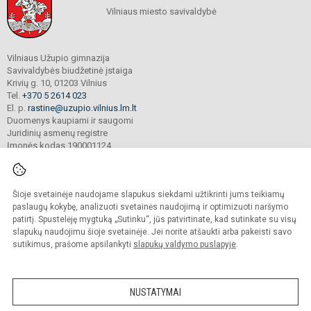
Vilniaus miesto savivaldybė
Vilniaus Užupio gimnazija
Savivaldybės biudžetinė įstaiga
Krivių g. 10, 01203 Vilnius
Tel.
+370 5 2614 023
El. p.
rastine@uzupio.vilnius.lm.lt
Duomenys kaupiami ir saugomi
Juridinių asmenų registre
Įmonės kodas 190001124
Šioje svetainėje naudojame slapukus siekdami užtikrinti jums teikiamų
© 2025. Vilniaus Užupio gimnazija. Visos teisės saugomos.
Kopijuoti turinį be raštiško įstaigos administracijos sutikimo griežtai draudžiama.
paslaugų kokybę, analizuoti svetainės naudojimą ir optimizuoti naršymo
patirtį. Spustelėję mygtuką „Sutinku“, jūs patvirtinate, kad sutinkate su visų
Prieinamumo paraiška
Slapukų valdymas
slapukų naudojimu šioje svetainėje. Jei norite atšaukti arba pakeisti savo
sutikimus, prašome apsilankyti
slapukų valdymo puslapyje
.
Sumanus būdas atnaujinti
mokyklos interneto
svetainę
NUSTATYMAI