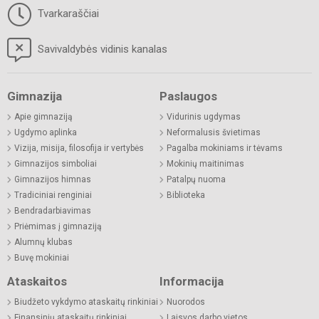
Tvarkaraščiai
Savivaldybės vidinis kanalas
Gimnazija
Paslaugos
Apie gimnaziją
Vidurinis ugdymas
Ugdymo aplinka
Neformalusis švietimas
Vizija, misija, filosofija ir vertybės
Pagalba mokiniams ir tėvams
Gimnazijos simboliai
Mokinių maitinimas
Gimnazijos himnas
Patalpų nuoma
Tradiciniai renginiai
Biblioteka
Bendradarbiavimas
Priėmimas į gimnaziją
Alumnų klubas
Buvę mokiniai
Ataskaitos
Informacija
Biudžeto vykdymo ataskaitų rinkiniai
Nuorodos
Finansinių ataskaitų rinkiniai
Laisvos darbo vietos