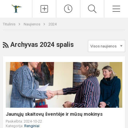
Paieška
Men
Titulinis
Naujienos
2024
RSS
Archyvas 2024 spalis
Jaunųjų
skaitovų
šventėje
ir
mūsų
mokinys
Jaunųjų skaitovų šventėje ir mūsų mokinys
Paskelbta: 2024-10-22
Kategorija:
Renginiai