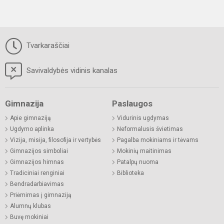
Tvarkaraščiai
Savivaldybės vidinis kanalas
Gimnazija
Paslaugos
Apie gimnaziją
Vidurinis ugdymas
Ugdymo aplinka
Neformalusis švietimas
Vizija, misija, filosofija ir vertybės
Pagalba mokiniams ir tėvams
Gimnazijos simboliai
Mokinių maitinimas
Gimnazijos himnas
Patalpų nuoma
Tradiciniai renginiai
Biblioteka
Bendradarbiavimas
Priėmimas į gimnaziją
Alumnų klubas
Buvę mokiniai