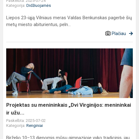
Paskelbta: 2025-07-24
Kategorija:
Didžiuojamės
Liepos 23-iąją Vilniaus meras Valdas Benkunskas pagerbė šių
metų miesto abiturientus, peln...
Plačiau
Projektas
su
menininkais
„Dvi
Virginijos:
menininkai
ir
užu...
Projektas su menininkais „Dvi Virginijos: menininkai
ir užu...
Paskelbta: 2025-07-02
Kategorija:
Renginiai
Birželio 10–13 dienomis mūsų gimnazijoje vyko tradicinis, jau