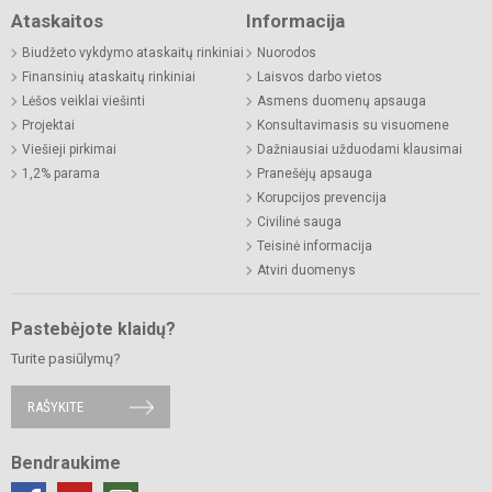
Ataskaitos
Informacija
Biudžeto vykdymo ataskaitų rinkiniai
Nuorodos
Finansinių ataskaitų rinkiniai
Laisvos darbo vietos
Lėšos veiklai viešinti
Asmens duomenų apsauga
Projektai
Konsultavimasis su visuomene
Viešieji pirkimai
Dažniausiai užduodami klausimai
1,2% parama
Pranešėjų apsauga
Korupcijos prevencija
Civilinė sauga
Teisinė informacija
Atviri duomenys
Pastebėjote klaidų?
Turite pasiūlymų?
RAŠYKITE
Bendraukime