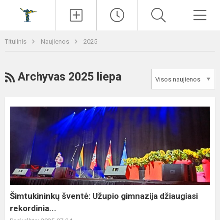
Paieška
Men
Titulinis
Naujienos
2025
RSS
Archyvas 2025 liepa
Šimtukininkų
šventė:
Užupio
gimnazija
džiaugiasi
rekordinia...
Šimtukininkų šventė: Užupio gimnazija džiaugiasi
rekordinia...