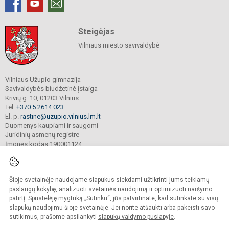
Steigėjas
Vilniaus miesto savivaldybė
Vilniaus Užupio gimnazija
Savivaldybės biudžetinė įstaiga
Krivių g. 10, 01203 Vilnius
Tel.
+370 5 2614 023
El. p.
rastine@uzupio.vilnius.lm.lt
Duomenys kaupiami ir saugomi
Juridinių asmenų registre
Įmonės kodas 190001124
Šioje svetainėje naudojame slapukus siekdami užtikrinti jums teikiamų
© 2025. Vilniaus Užupio gimnazija. Visos teisės saugomos.
Kopijuoti turinį be raštiško įstaigos administracijos sutikimo griežtai draudžiama.
paslaugų kokybę, analizuoti svetainės naudojimą ir optimizuoti naršymo
patirtį. Spustelėję mygtuką „Sutinku“, jūs patvirtinate, kad sutinkate su visų
Prieinamumo paraiška
Slapukų valdymas
slapukų naudojimu šioje svetainėje. Jei norite atšaukti arba pakeisti savo
sutikimus, prašome apsilankyti
slapukų valdymo puslapyje
.
Sumanus būdas atnaujinti
mokyklos interneto