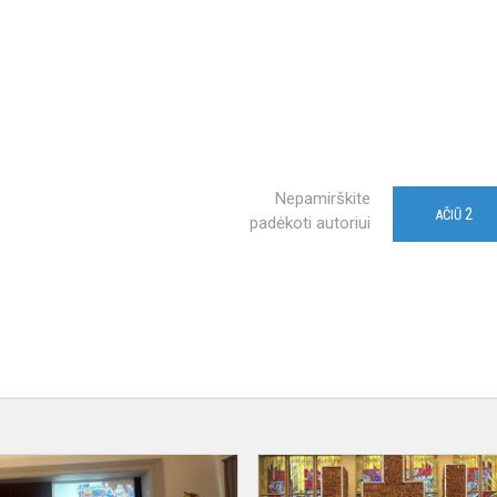
Nepamirškite
2
AČIŪ
padėkoti autoriui
Nugalėk
pats