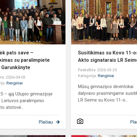
save
–
susitikimas
su
paralimpiete
Aušra
Garun...
ėk pats save –
Susitikimas su Kovo 11-o
ikimas su paralimpiete
Akto signatarais LR Seim
 Garunkšnyte
Paskelbta: 2026-03-20
Kategorija:
Renginiai
ta: 2026-04-03
ija:
Renginiai
Mūsų gimnazijos devintokai
dalyvavo prasmingame susiti
5 – ąją Užupio gimnazijoje
LR Seime su Kovo 11-o...
i Lietuvos paralimpinio
to atstovė...
Plačiau
Pla