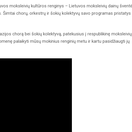
uvos moksleivių kultūros renginys – Lietuvos moksleivių dainų šventė
os. Šimtai chorų, orkestrų ir šokių kolektyvų savo programas pristatys
zijos chorą bei šokių kolektyvą, patekusius į respublikinę moksleivių
menę palaikyti mūsų mokinius renginių metu ir kartu pasidžiaugti jų