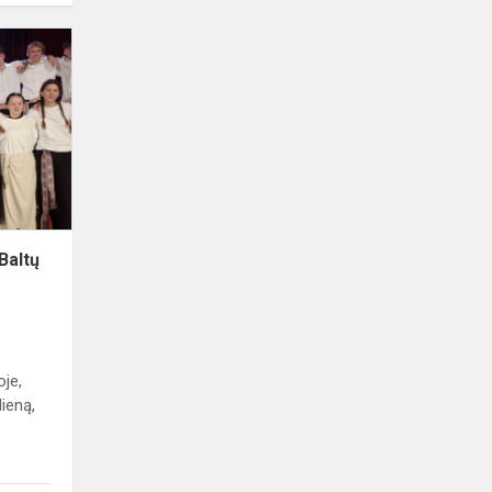
Mokytojų
dienos
šventė
„Baltų
dvasia“
Baltų
oje,
ieną,