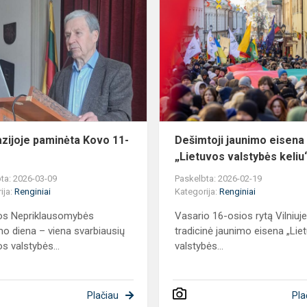
Gimnazijoje
paminėta
Kovo
11-
oji
zijoje paminėta Kovo 11-
Dešimtoji jaunimo eisena
„Lietuvos valstybės keliu
ta: 2026-03-09
Paskelbta: 2026-02-19
ija:
Renginiai
Kategorija:
Renginiai
os Nepriklausomybės
Vasario 16-osios rytą Vilniuj
mo diena – viena svarbiausių
tradicinė jaunimo eisena „Lie
s valstybės...
valstybės...
Plačiau
Pla