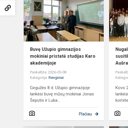
gimnazijos
mokiniai
pristatė
studijas
Karo
akad...
Buvę Užupio gimnazijos
Nugal
mokiniai pristatė studijas Karo
susit
akademijoje
Aušra
Paskelbta: 2026-05-08
Paskelb
Kategorija:
Renginiai
Kategor
Gegužės 8 d. Užupio gimnazijoje
Kovo 2
lankėsi buvę mūsų mokiniai Jonas
lankės
Šeputis ir Luka...
komite
Plačiau