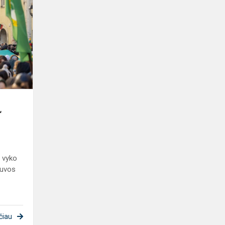
Dešimtoji
jaunimo
eisena
„Lietuvos
valstybės
keliu“
“
e vyko
tuvos
čiau