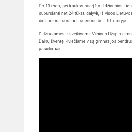
Po 10 metų pertraukos sugrįžta didžiausias Liet
subursianti net 24 tūkst. dalyvių iš visos Lietuv
didžiosiose sostinės scenose bei LRT eteryje.
Didžiuojamės ir sveikiname Vilniaus Užupio gimna
Dainų šventę. Kviečiame visą gimnazijos bendruo
pasiekimais.