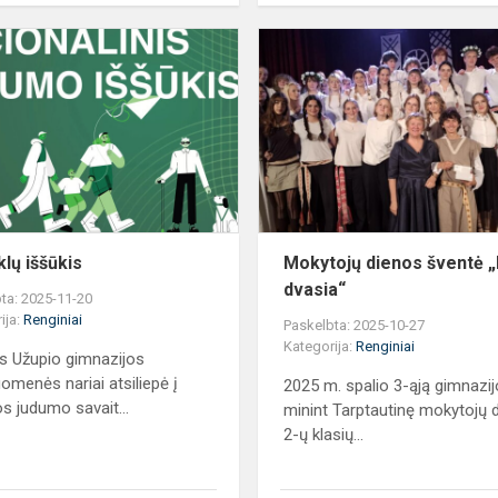
Mokyklų
iššūkis
lų iššūkis
Mokytojų dienos šventė „
dvasia“
ta: 2025-11-20
ija:
Renginiai
Paskelbta: 2025-10-27
Kategorija:
Renginiai
us Užupio gimnazijos
omenės nariai atsiliepė į
2025 m. spalio 3-ąją gimnazij
s judumo savait...
minint Tarptautinę mokytojų d
2-ų klasių...