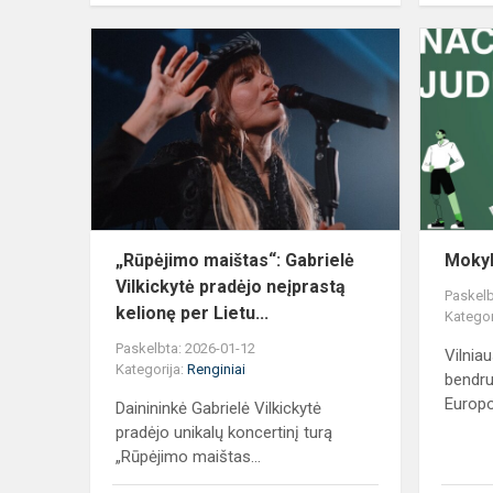
„Rūpėjimo
maištas“:
Gabrielė
Vilkickytė
pradėjo
neįprastą
k...
„Rūpėjimo maištas“: Gabrielė
Mokyk
Vilkickytė pradėjo neįprastą
Paskelb
kelionę per Lietu...
Kategor
Paskelbta: 2026-01-12
Vilnia
Kategorija:
Renginiai
bendru
Europo
Dainininkė Gabrielė Vilkickytė
pradėjo unikalų koncertinį turą
„Rūpėjimo maištas...