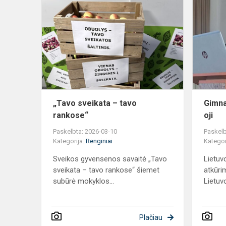
„Tavo
sveikata
–
tavo
rankose“
„Tavo sveikata – tavo
Gimna
rankose“
oji
Paskelbta: 2026-03-10
Paskelb
Kategorija:
Renginiai
Kategor
Sveikos gyvensenos savaitė „Tavo
Lietuv
sveikata – tavo rankose“ šiemet
atkūri
subūrė mokyklos...
Lietuvo
Plačiau