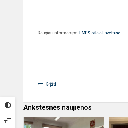
Daugiau informacijos:
LMDS oficiali svetainė
Grįžti
Ankstesnės naujienos
Buvę
Užupio