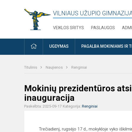
VILNIAUS UŽUPIO GIMNAZIJ
VEIKLOS SRITYS
PASLAUGOS
ADMI
PRADŽIA
UGDYMAS
PAGALBA MOKINIAMS IR 
Titulinis
Naujienos
Renginiai
Mokinių prezidentūros atsi
inauguracija
Paskelbta: 2025-09-17
Kategorija:
Renginiai
Trečiadienį, rugsėjo 17 d., mokykloje vyko iškil