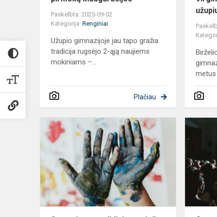
užupi
Paskelbta: 2025-09-02
Kategorija:
Renginiai
Paskelb
Kategor
Užupio gimnazijoje jau tapo gražia
tradicija rugsėjo 2-ąją naujiems
Biržel
mokiniams –...
gimnazi
metus 
Plačiau
Sąmoningu
didinimo
prieš
patyčias
savaitė
2025