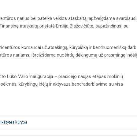
identūros narius bei pateikė veiklos ataskaitą, apžvelgdama svarbiaus
 Finansinę ataskaitą pristatė Emilija Blaževičiūtė, supažindinusi su
identūros komandai už atsakingą, kūrybišką ir bendruomenišką darb
ntūros nariams, išreikšdama nuoširdų dėkingumą už prasmingą indėlį
nto Luko Valio inauguracija – prasidėjo naujas etapas mokinių
i sėkmės, kūrybingų idėjų ir aktyvaus bendradarbiavimo su visa
ilkštytės kūryba