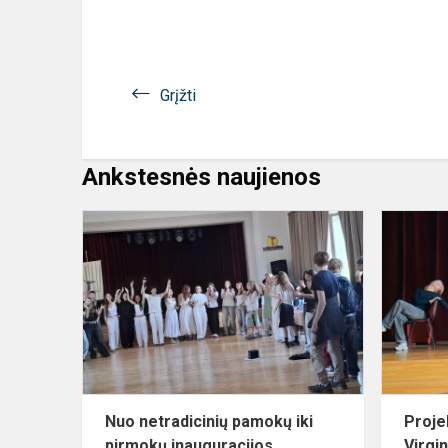
Grįžti
Ankstesnės naujienos
Nuo
netradicinių
pamokų
iki
pirmokų
inauguracijo
Nuo netradicinių pamokų iki
Proje
pirmokų inauguracijos
Virgin