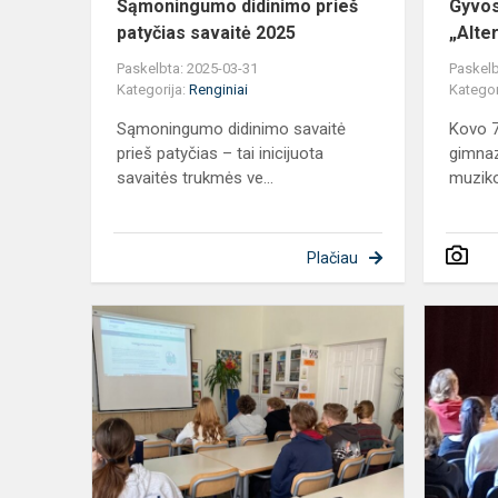
Sąmoningumo didinimo prieš
Gyvos
patyčias savaitė 2025
„Alte
Paskelbta: 2025-03-31
Paskelb
Kategorija:
Renginiai
Kategor
Sąmoningumo didinimo savaitė
Kovo 7
prieš patyčias – tai inicijuota
gimnaz
savaitės trukmės ve...
muziko
Plačiau
Paskaita
ir
pokalbiai
apie
valgymo
sutrikimus