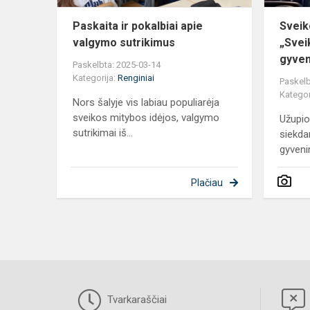
Paskaita ir pokalbiai apie
Sveik
valgymo sutrikimus
„Svei
gyve
Paskelbta: 2025-03-14
Kategorija:
Renginiai
Paskelb
Kategor
Nors šalyje vis labiau populiarėja
sveikos mitybos idėjos, valgymo
Užupio
sutrikimai iš...
siekda
gyveni
Plačiau
Tvarkaraščiai