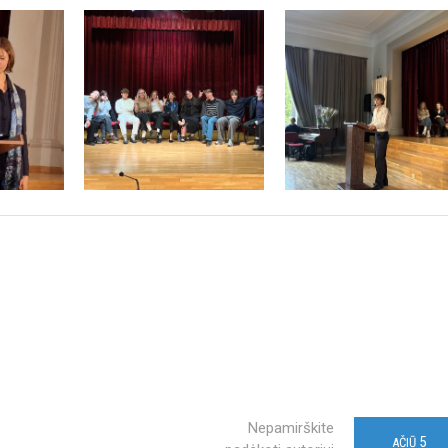
Nepamirškite
5
AČIŪ