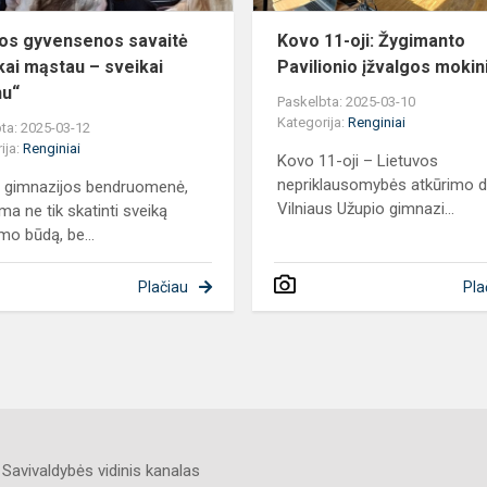
gyvenu...
os gyvensenos savaitė
Kovo 11-oji: Žygimanto
kai mąstau – sveikai
Pavilionio įžvalgos moki
nu“
Paskelbta: 2025-03-10
Kategorija:
Renginiai
ta: 2025-03-12
ija:
Renginiai
Kovo 11-oji – Lietuvos
nepriklausomybės atkūrimo d
 gimnazijos bendruomenė,
Vilniaus Užupio gimnazi...
ma ne tik skatinti sveiką
mo būdą, be...
Plačiau
Pla
Savivaldybės vidinis kanalas