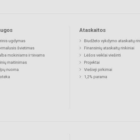
augos
Ataskaitos
rinis ugdymas
Biudžeto vykdymo ataskaitų rin
rmalusis švietimas
Finansinių ataskaitų rinkiniai
lba mokiniams ir tėvams
Lėšos veiklai viešinti
nių maitinimas
Projektai
alpų nuoma
Viešieji pirkimai
ioteka
1,2% parama