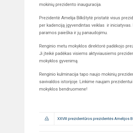
mokinių prezidento inauguracija.
Prezidentė Amelija Bilkštytė pristatė visus prez
per kadenciją įgyvendintas veiklas ir iniciatyvas.
paramos paieška ir jų panaudojimu.
Renginio metu mokyklos direktorė padėkojo prez
Ji įteikė padėkas visiems aktyviausiems prezide
mokyklos gyvenimą.
Renginio kulminacija tapo naujo mokinių prezide
savivaldos istorijoje. Linkime naujam prezidentu
mokyklos bendruomene!
XXVIII prezidentūros prezidentės Amelijos B