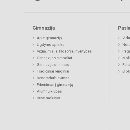
Gimnazija
Pasl
Apie gimnaziją
Vidu
Ugdymo aplinka
Nefo
Vizija, misija, filosofija ir vertybės
Paga
Gimnazijos simboliai
Moki
Gimnazijos himnas
Pat
Tradiciniai renginiai
Bibl
Bendradarbiavimas
Priėmimas į gimnaziją
Alumnų klubas
Buvę mokiniai