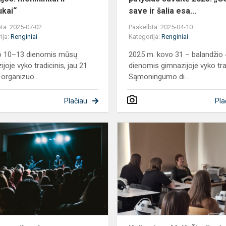
ukai“
save ir šalia esa...
ta: 2025-07-02
Paskelbta: 2025-04-10
ija:
Renginiai
Kategorija:
Renginiai
io 10–13 dienomis mūsų
2025 m. kovo 31 – balandžio 
joje vyko tradicinis, jau 21
dienomis gimnazijoje vyko tra
organizuo...
Sąmoningumo di...
Plačiau
Pla
mo
Gyvos
muzikos
koncertas
„Alternatyva“