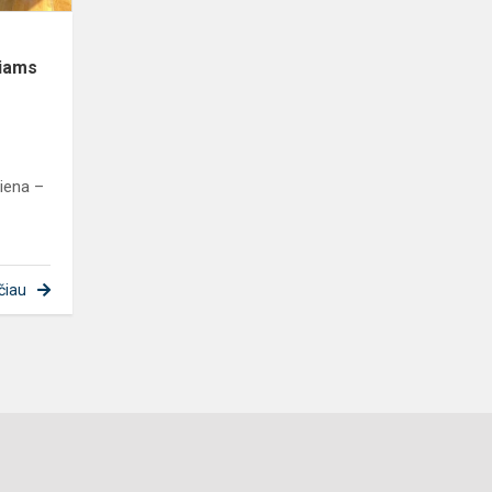
niams
iena –
čiau