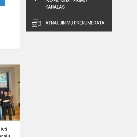
PAŽEIDIMUS TEIKIMO
KANALAS
ATNAUJINIMŲ PRENUMERATA
Sąmoningumo
didinimo
prieš
patyčias
savaitė
2025:
„Gerbiu
s...
ieš
erbiu