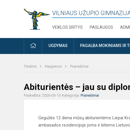
VILNIAUS UŽUPIO GIMNAZIJ
VEIKLOS SRITYS
PASLAUGOS
ADMI
PRADŽIA
UGDYMAS
PAGALBA MOKINIAMS IR 
Titulinis
Naujienos
Pranešimai
Abiturientės – jau su diplo
Paskelbta: 2026-05-15
Kategorija:
Pranešimai
Gegužės 12 diena mūsų abiturientėms Liepai Krasa
ambasados rezidencijoje joms ir kitiems Lietuvo