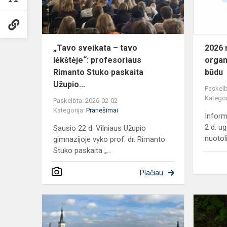
profesoriau
Rimanto
Stuko...
„Tavo sveikata – tavo
2026 
lėkštėje“: profesoriaus
organ
Rimanto Stuko paskaita
būdu
Užupio...
Paskelb
Kategor
Paskelbta: 2026-02-02
Kategorija:
Pranešimai
Inform
2 d. u
Sausio 22 d. Vilniaus Užupio
nuotoli
gimnazijoje vyko prof. dr. Rimanto
Stuko paskaita „...
Plačiau
DSD
II
Sprachcam