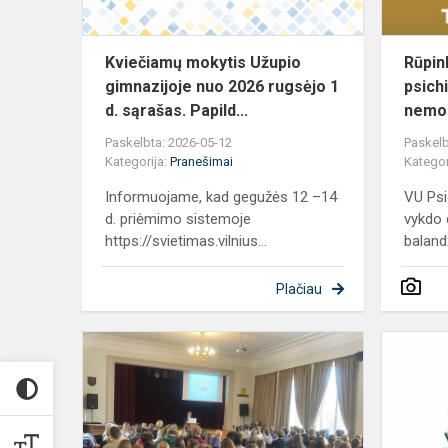
rugsėjo
1
d....
Kviečiamų mokytis Užupio
Rūpin
gimnazijoje nuo 2026 rugsėjo 1
psich
d. sąrašas. Papild...
nemok
Paskelbta: 2026-05-12
Paskelb
Kategorija:
Pranešimai
Kategor
Informuojame, kad gegužės 12 –14
VU Psi
d. priėmimo sistemoje
vykdo d
https://svietimas.vilnius...
balandž
Plačiau
„Tavo
sveikata
–
tavo
lėkštėje“: