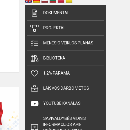
DOKUMENTAI
PROJEKTAI
MĖNESIO VEIKLOS PLANAS
BIBLIOTEKA
1,2% PARAMA
LAISVOS DARBO VIETOS
Lietuvos
mokinių
prancūzų
YOUTUBE KANALAS
kalbos
olimpiados
SAVIVALDYBĖS VIDINIS
Vilniaus
INFORMACIJOS APIE