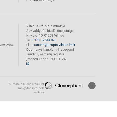
Vilniaus Užupio gimnazija
Savivaldybės biudžetinė įstaiga
Krivių g. 10, 01203 Vilnius
Tel.
+370 5 2614 023
El. p.
rastine@uzupio.vilnius.lm.lt
vivaldybė
Duomenys kaupiami ir saugomi
Juridinių asmenų registre
Įmonės kodas 190001124
Sumanus būdas atnaujinti
mokyklos interneto
svetainę