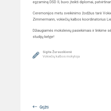
egzaminą DSD II, buvo įteikti diplomai, patvirtin
Ceremonijos metu sveikinimo žodžius tarė Vokie
Zimmermann, vokiečių kalbos koordinatorius Liet
Džiaugiamės moksleivių pasiekimais ir linkime s
studijų kelyje!
Sigita Žurauskienė
Vokiečių kalbos mokytoja
Grįžti