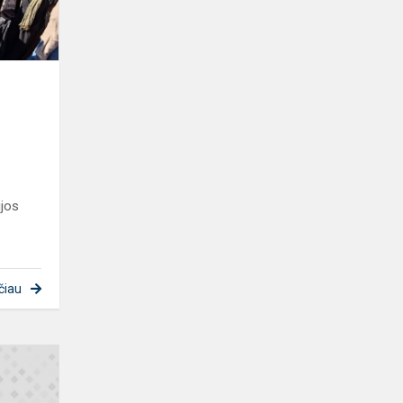
įspūdžių
kupina
dien...
jos
ų
čiau
Programa
„Tėvystė
psichoaktyviųjų