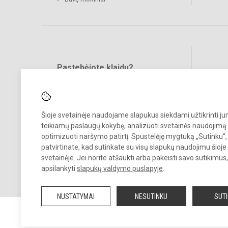
Pastebėjote klaidų?
Bend
Turite pasiūlymų?
RAŠYKITE
Šioje svetainėje naudojame slapukus siekdami užtikrinti j
teikiamų paslaugų kokybę, analizuoti svetainės naudojimą 
optimizuoti naršymo patirtį. Spustelėję mygtuką „Sutinku“,
patvirtinate, kad sutinkate su visų slapukų naudojimu šioje
svetainėje. Jei norite atšaukti arba pakeisti savo sutikimu
© 2025. Vilniaus Užupio gimnazija. Visos teisės saugomos.
apsilankyti
slapukų valdymo puslapyje
.
Kopijuoti turinį be raštiško įstaigos administracijos sutikimo griežtai
draudžiama.
NUSTATYMAI
NESUTINKU
SUT