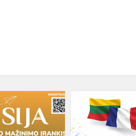
Rūpinkimės
moksleivių
psichikos
sveikata
kartu
–