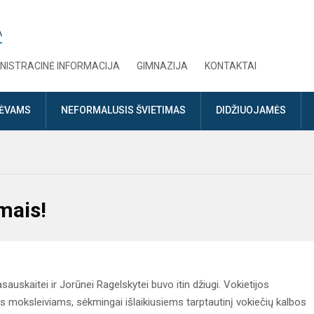
A
NISTRACINĖ INFORMACIJA
GIMNAZIJA
KONTAKTAI
TĖVAMS
NEFORMALUSIS ŠVIETIMAS
DIDŽIUOJAMĖS
mais!
uskaitei ir Jorūnei Ragelskytei buvo itin džiugi. Vokietijos
s moksleiviams, sėkmingai išlaikiusiems tarptautinį vokiečių kalbos