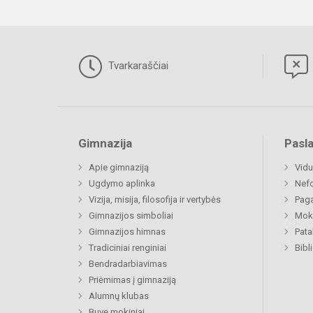
Tvarkaraščiai
Gimnazija
Pasl
Apie gimnaziją
Vidu
Ugdymo aplinka
Nefo
Vizija, misija, filosofija ir vertybės
Paga
Gimnazijos simboliai
Moki
Gimnazijos himnas
Pat
Tradiciniai renginiai
Bibl
Bendradarbiavimas
Priėmimas į gimnaziją
Alumnų klubas
Buvę mokiniai