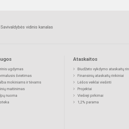
Savivaldybės vidinis kanalas
augos
Ataskaitos
rinis ugdymas
Biudžeto vykdymo ataskaitų rin
rmalusis švietimas
Finansinių ataskaitų rinkiniai
lba mokiniams ir tėvams
Lėšos veiklai viešinti
nių maitinimas
Projektai
alpų nuoma
Viešieji pirkimai
ioteka
1,2% parama