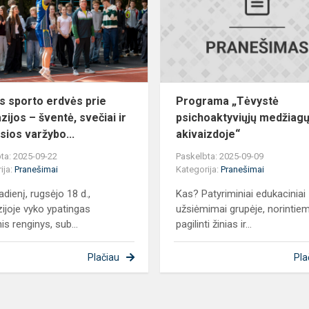
prie
gimnazijos
–
šventė,
svečiai
ir
s sporto erdvės prie
Programa „Tėvystė
p...
zijos – šventė, svečiai ir
psichoaktyviųjų medžiag
sios varžybo...
akivaizdoje“
ta: 2025-09-22
Paskelbta: 2025-09-09
ija:
Pranešimai
Kategorija:
Pranešimai
adienį, rugsėjo 18 d.,
Kas? Patyriminiai edukaciniai
ijoje vyko ypatingas
užsiėmimai grupėje, norintie
is renginys, sub...
pagilinti žinias ir...
Plačiau
Pla