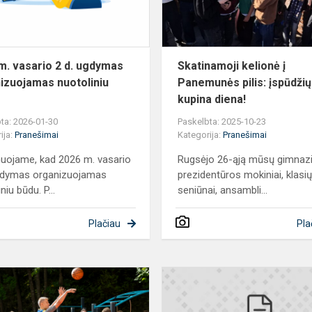
s
ugdymas
organizuojamas
nuotoliniu
būdu
m. vasario 2 d. ugdymas
Skatinamoji kelionė į
izuojamas nuotoliniu
Panemunės pilis: įspūdžių
kupina diena!
ta: 2026-01-30
Paskelbta: 2025-10-23
ija:
Pranešimai
Kategorija:
Pranešimai
uojame, kad 2026 m. vasario
Rugsėjo 26-ąją mūsų gimnazi
gdymas organizuojamas
prezidentūros mokiniai, klasi
niu būdu. P...
seniūnai, ansambli...
Plačiau
Pla
Naujos
sporto
p
erdvės