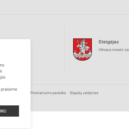
Steigėjas
raukime
Vilniaus miesto sa
ums
ir
 jūs
s, prašome
Prieinamumo paraiška
Slapukų valdymas
INKU