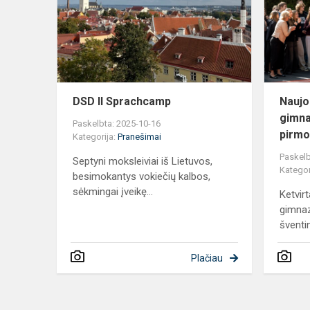
DSD II Sprachcamp
Naujo
gimna
Paskelbta: 2025-10-16
pirmo
Kategorija:
Pranešimai
Paskelb
Septyni moksleiviai iš Lietuvos,
Kategor
besimokantys vokiečių kalbos,
sėkmingai įveikę...
Ketvirt
gimnaz
šventin
Plačiau