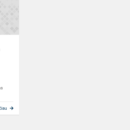
medžiagų
akivaizdoje“
ų
ms
čiau