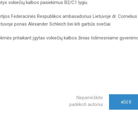
antys vokiečių kalbos pasiekimus B2/C1 lygiu.
tijos Federacinės Respublikos ambasadorius Lietuvoje dr. Cornelius
uvoje ponas Alexander Schleich bei kiti garbūs svečiai.
ėkmės pritaikant įgytas vokiečių kalbos žinias tolimesniame gyvenimo
Nepamirškite
0
AČIŪ
padėkoti autoriui