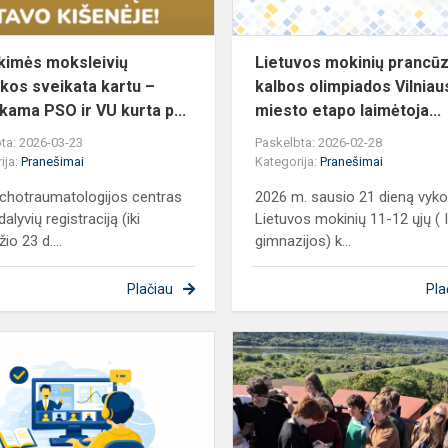
nemokama
P...
kimės moksleivių
Lietuvos mokinių prancū
ikos sveikata kartu –
kalbos olimpiados Vilniau
ama PSO ir VU kurta p...
miesto etapo laimėtoja...
ta: 2026-03-23
Paskelbta: 2026-02-28
ija:
Pranešimai
Kategorija:
Pranešimai
chotraumatologijos centras
2026 m. sausio 21 dieną vyk
alyvių registraciją (iki
Lietuvos mokinių 11-12 ųjų ( I
io 23 d....
gimnazijos) k...
Plačiau
Pla
2026
m.
vasario
2
d.