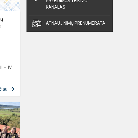
PAŽEIDIMUS TEIKIMO
miesto...
KANALAS
zų
ATNAUJINIMŲ PRENUMERATA
s
o
II – IV
čiau
Skatinamoji
kelionė
į
Panemunės
pilis: