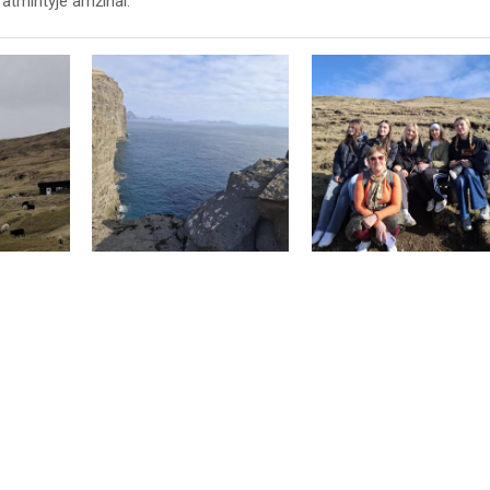
ų atmintyje amžinai.