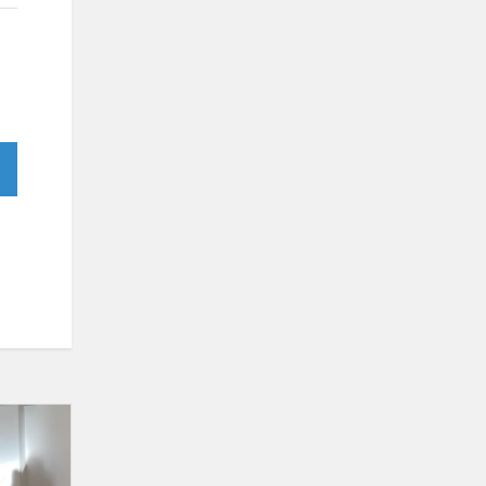
Jaunimo
mainai
„Sveiki