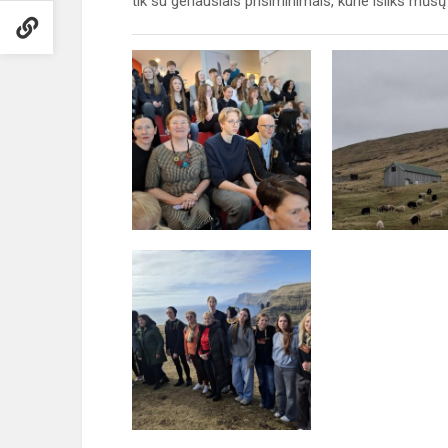
tik su geriausiais prisiminimais, kurie išliks mūs