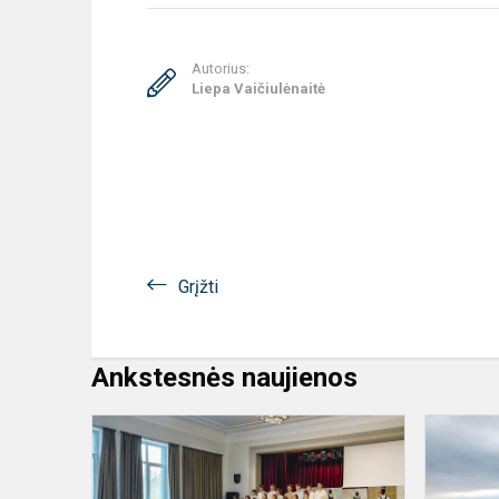
Autorius:
Liepa Vaičiulėnaitė
Grįžti
Ankstesnės naujienos
Projektas
„Epochų
ratu“