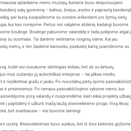
 Pirmiausiai aplankėme meno muziejų, kuriame buvo eksponuojami
davo kasdienį salų gyvenimą – kalnus, žvejus, avytes ir paprastą kasdieny
eiklą, per kurią susipažinome su sostine ieškodami jos žymių vietų.
gai, kur kas norėjome. Pietus visi valgėme atskirai, kadangi buvome
itikome boulinge. Boulinge pabuvome valandėlę ir tada judėjome atgal į
nę su suomiais. Tai darėme vietiniame renginių name. Kai jau
kelių metrų, ir ten žaidėme kamuoliu, paskutinį kartą įsiamžinome su
vą, todėl visi nusukome skirtingais keliais, bet aš su lietuvių
jus mus sužavėjo jų autentiškas interjeras – tai plikas medis,
et ir neįtikėtinai gražu ir jauku. Po nuostabių pietų ėjome pasivaikščiot
as ir prisiminimus. Po ramaus pasivaikščiojimo vykome namo, kur
i. Pasisėdėjome porą valandų ir nusprendėme, kad reikia projektą užbaig
i į paplūdimį ir užkurti mažą laužą atsisveikinimo proga. Visą likusį
kė, bet svarbiausia – visi buvome laimingi.
oro uostą. Atsisveikinimas buvo sunkus, bet iš šios kelionės grįžome