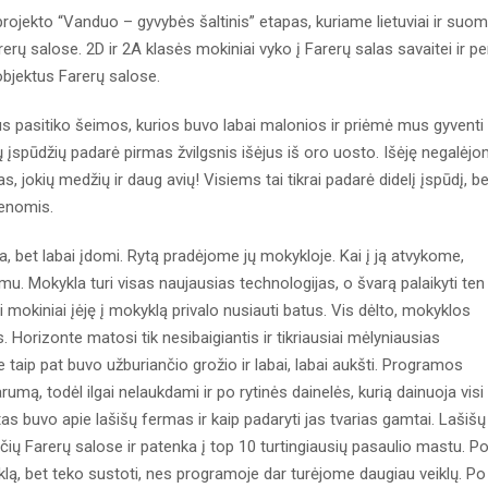
ojekto “Vanduo – gyvybės šaltinis” etapas, kuriame lietuviai ir suom
erų salose. 2D ir 2A klasės mokiniai vyko į Farerų salas savaitei ir pe
objektus Farerų salose.
s pasitiko šeimos, kurios buvo labai malonios ir priėmė mus gyventi
 įspūdžių padarė pirmas žvilgsnis išėjus iš oro uosto. Išėję negalėj
s, jokių medžių ir daug avių! Visiems tai tikrai padarė didelį įspūdį, be
ienomis.
, bet labai įdomi. Rytą pradėjome jų mokykloje. Kai į ją atvykome,
 Mokykla turi visas naujausias technologijas, o švarą palaikyti ten
si mokiniai įėję į mokyklą privalo nusiauti batus. Vis dėlto, mokyklos
 Horizonte matosi tik nesibaigiantis ir tikriausiai mėlyniausias
e taip pat buvo užburiančio grožio ir labai, labai aukšti. Programos
umą, todėl ilgai nelaukdami ir po rytinės dainelės, kurią dainuoja visi
s buvo apie lašišų fermas ir kaip padaryti jas tvarias gamtai. Lašišų
čių Farerų salose ir patenka į top 10 turtingiausių pasaulio mastu. P
lą, bet teko sustoti, nes programoje dar turėjome daugiau veiklų. Po