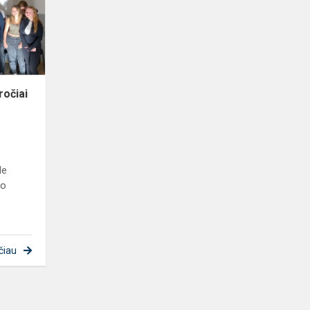
įpročiai
šviesesniam
rytojui“
ročiai
le
mo
čiau