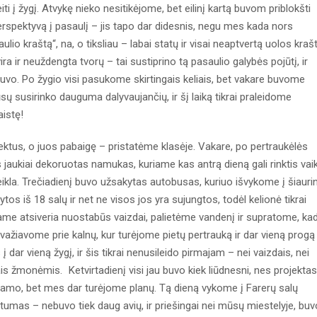
 į žygį. Atvykę nieko nesitikėjome, bet eilinį kartą buvom priblokšti
perspektyvą į pasaulį – jis tapo dar didesnis, negu mes kada nors
lio kraštą“, na, o tiksliau – labai statų ir visai neaptvertą uolos krašt
ira ir neuždengta tvorų – tai sustiprino tą pasaulio galybės pojūtį, ir
ebuvo. Po žygio visi pasukome skirtingais keliais, bet vakare buvome
sų susirinko dauguma dalyvaujančių, ir šį laiką tikrai praleidome
istę!
 o juos pabaigę – pristatėme klasėje. Vakare, po pertraukėlės
jaukiai dekoruotas namukas, kuriame kas antrą dieną gali rinktis vaik
veikla. Trečiadienį buvo užsakytas autobusas, kuriuo išvykome į šiauri
tos iš 18 salų ir net ne visos jos yra sujungtos, todėl kelionė tikrai
iame atsiveria nuostabūs vaizdai, palietėme vandenį ir supratome, ka
ažiavome prie kalnų, kur turėjome pietų pertrauką ir dar vieną progą
dar vieną žygį, ir šis tikrai nenusileido pirmajam – nei vaizdais, nei
is žmonėmis. Ketvirtadienį visi jau buvo kiek liūdnesni, nes projektas
o namo, bet mes dar turėjome planų. Tą dieną vykome į Farerų salų
rtumas – nebuvo tiek daug avių, ir priešingai nei mūsų miestelyje, buv