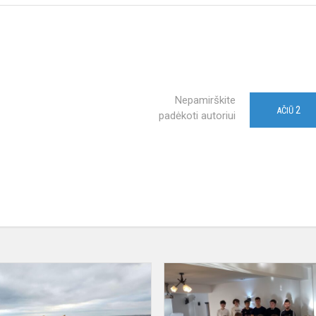
Nepamirškite
2
AČIŪ
padėkoti autoriui
Jaunimo
mainai
Youth