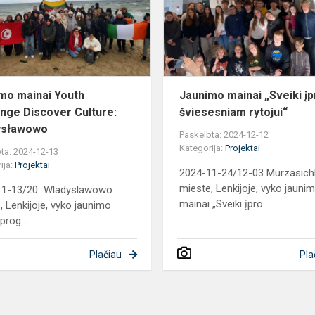
Exchange
Discover
Culture:
Władysławow...
mo mainai Youth
Jaunimo mainai „Sveiki įp
nge Discover Culture:
šviesesniam rytojui“
ysławowo
Paskelbta: 2024-12-12
Kategorija:
Projektai
ta: 2024-12-13
ija:
Projektai
2024-11-24/12-03 Murzasich
mieste, Lenkijoje, vyko jauni
11-13/20 Wladyslawowo
mainai „Sveiki įpro...
, Lenkijoje, vyko jaunimo
prog...
Plačiau
Pla