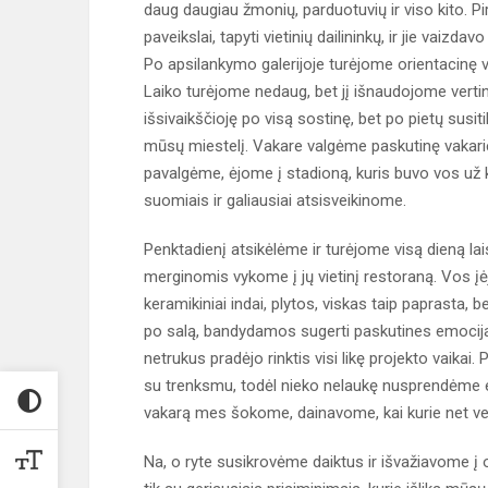
daug daugiau žmonių, parduotuvių ir viso kito.
paveikslai, tapyti vietinių dailininkų, ir jie vaiz
Po apsilankymo galerijoje turėjome orientacinę v
Laiko turėjome nedaug, bet jį išnaudojome vertin
išsivaikščioję po visą sostinę, bet po pietų sus
mūsų miestelį. Vakare valgėme paskutinę vakarie
pavalgėme, ėjome į stadioną, kuris buvo vos už 
suomiais ir galiausiai atsisveikinome.
Penktadienį atsikėlėme ir turėjome visą dieną lais
merginomis vykome į jų vietinį restoraną. Vos įė
keramikiniai indai, plytos, viskas taip paprasta, b
po salą, bandydamos sugerti paskutines emocij
netrukus pradėjo rinktis visi likę projekto vaika
su trenksmu, todėl nieko nelaukę nusprendėme eit
vakarą mes šokome, dainavome, kai kurie net ver
Na, o ryte susikrovėme daiktus ir išvažiavome į 