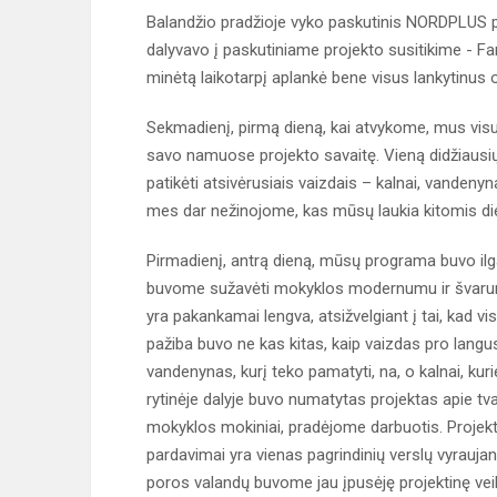
Balandžio pradžioje vyko paskutinis NORDPLUS pr
dalyvavo į paskutiniame projekto susitikime - Far
minėtą laikotarpį aplankė bene visus lankytinus 
Sekmadienį, pirmą dieną, kai atvykome, mus visu
savo namuose projekto savaitę. Vieną didžiausių
patikėti atsivėrusiais vaizdais – kalnai, vandenyna
mes dar nežinojome, kas mūsų laukia kitomis d
Pirmadienį, antrą dieną, mūsų programa buvo ilga
buvome sužavėti mokyklos modernumu ir švarumu.
yra pakankamai lengva, atsižvelgiant į tai, kad vi
pažiba buvo ne kas kitas, kaip vaizdas pro langus.
vandenynas, kurį teko pamatyti, na, o kalnai, kuri
rytinėje dalyje buvo numatytas projektas apie tvar
mokyklos mokiniai, pradėjome darbuotis. Projekta
pardavimai yra vienas pagrindinių verslų vyraujan
poros valandų buvome jau įpusėję projektinę veik