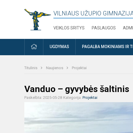
VILNIAUS UŽUPIO GIMNAZIJ
VEIKLOS SRITYS
PASLAUGOS
ADMI
PRADŽIA
UGDYMAS
PAGALBA MOKINIAMS IR 
Titulinis
Naujienos
Projektai
Vanduo – gyvybės šaltinis
Paskelbta: 2025-05-28
Kategorija:
Projektai