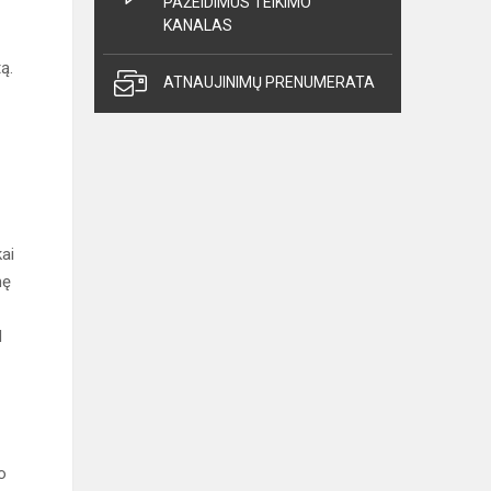
PAŽEIDIMUS TEIKIMO
KANALAS
ą.
ATNAUJINIMŲ PRENUMERATA
ai
nę
d
o