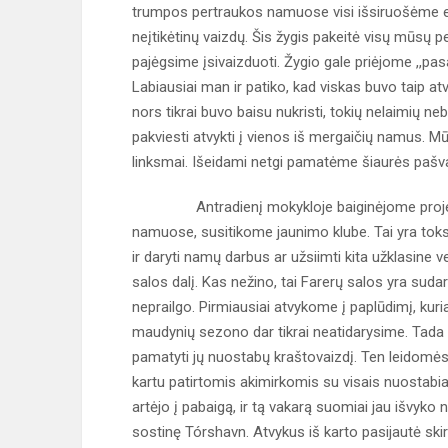
trumpos pertraukos namuose visi išsiruošėme eiti
neįtikėtinų vaizdų. Šis žygis pakeitė visų mūsų 
pajėgsime įsivaizduoti. Žygio gale priėjome ,,pasau
Labiausiai man ir patiko, kad viskas buvo taip atv
nors tikrai buvo baisu nukristi, tokių nelaimių n
pakviesti atvykti į vienos iš mergaičių namus. Mū
linksmai. Išeidami netgi pamatėme šiaurės pašva
Antradienį mokykloje baiginėjome projektus,
namuose, susitikome jaunimo klube. Tai yra toks 
ir daryti namų darbus ar užsiimti kita užklasine 
salos dalį. Kas nežino, tai Farerų salos yra sudary
neprailgo. Pirmiausiai atvykome į paplūdimį, kur
maudynių sezono dar tikrai neatidarysime. Tada v
pamatyti jų nuostabų kraštovaizdį. Ten leidomės į 
kartu patirtomis akimirkomis su visais nuostabia
artėjo į pabaigą, ir tą vakarą suomiai jau išvyk
sostinę Tórshavn. Atvykus iš karto pasijautė ski