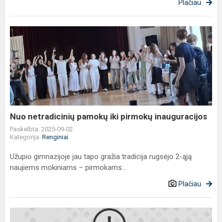
Plačiau
Nuo
netradicinių
pamokų
iki
pirmokų
inauguracijos
Nuo netradicinių pamokų iki pirmokų inauguracijos
Paskelbta: 2025-09-02
Kategorija:
Renginiai
Užupio gimnazijoje jau tapo gražia tradicija rugsėjo 2-ąją
naujiems mokiniams – pirmokams...
Plačiau
Asmeninių