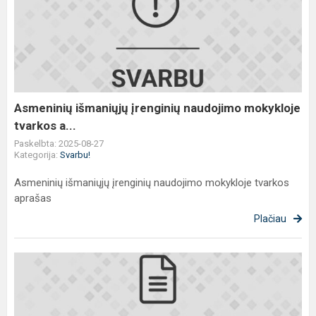
išmaniųjų
įrenginių
naudojimo
mokykloje
tvarkos
a...
Asmeninių išmaniųjų įrenginių naudojimo mokykloje
tvarkos a...
Paskelbta: 2025-08-27
Kategorija:
Svarbu!
Asmeninių išmaniųjų įrenginių naudojimo mokykloje tvarkos
aprašas
Plačiau
Mokslo
ir
žinių
diena