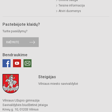
Civilinė sauga
Teisinė informacija
Atviri duomenys
Pastebėjote klaidų?
Turite pasiūlymų?
RAŠYKITE
Bendraukime
Steigėjas
Vilniaus miesto savivaldybė
Vilniaus Užupio gimnazija
Savivaldybės biudžetinė įstaiga
Krivių g. 10, 01203 Vilnius