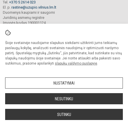
Tel.
+370 5 2614 023
El. p.
rastine@uzupio.vilnius.lm.lt
Duomenys kaupiami ir saugomi
Juridinių asmenų registre
Įmonės kodas 190001124
Šioje svetainėje naudojame slapukus siekdami užtikrinti jums teikiamų
© 2025. Vilniaus Užupio gimnazija. Visos teisės saugomos.
Kopijuoti turinį be raštiško įstaigos administracijos sutikimo griežtai draudžiama.
paslaugų kokybę, analizuoti svetainės naudojimą ir optimizuoti naršymo
patirtį. Spustelėję mygtuką „Sutinku“, jūs patvirtinate, kad sutinkate su visų
Prieinamumo paraiška
Slapukų valdymas
slapukų naudojimu šioje svetainėje. Jei norite atšaukti arba pakeisti savo
sutikimus, prašome apsilankyti
slapukų valdymo puslapyje
.
Sumanus būdas atnaujinti
mokyklos interneto
svetainę
NUSTATYMAI
NESUTINKU
SUTINKU