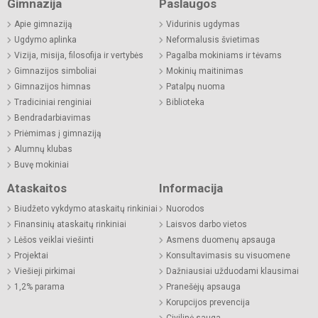
Gimnazija
Paslaugos
Apie gimnaziją
Vidurinis ugdymas
Ugdymo aplinka
Neformalusis švietimas
Vizija, misija, filosofija ir vertybės
Pagalba mokiniams ir tėvams
Gimnazijos simboliai
Mokinių maitinimas
Gimnazijos himnas
Patalpų nuoma
Tradiciniai renginiai
Biblioteka
Bendradarbiavimas
Priėmimas į gimnaziją
Alumnų klubas
Buvę mokiniai
Ataskaitos
Informacija
Biudžeto vykdymo ataskaitų rinkiniai
Nuorodos
Finansinių ataskaitų rinkiniai
Laisvos darbo vietos
Lėšos veiklai viešinti
Asmens duomenų apsauga
Projektai
Konsultavimasis su visuomene
Viešieji pirkimai
Dažniausiai užduodami klausimai
1,2% parama
Pranešėjų apsauga
Korupcijos prevencija