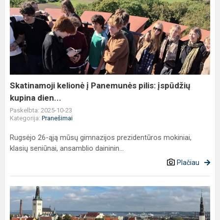
Skatinamoji
kelionė
į
Panemunės
pilis:
įspūdžių
kupina
dien...
Skatinamoji kelionė į Panemunės pilis: įspūdžių
kupina dien...
Paskelbta: 2025-10-23
Kategorija:
Pranešimai
Rugsėjo 26-ąją mūsų gimnazijos prezidentūros mokiniai,
klasių seniūnai, ansamblio daininin...
Plačiau
DSD
II
Sprachcamp