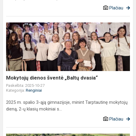
Plačiau
Mokytojų
dienos
šventė
„Baltų
dvasia“
Mokytojų dienos šventė „Baltų dvasia“
Paskelbta: 2025-10-27
Kategorija:
Renginiai
2025 m. spalio 3-ąją gimnazijoje, minint Tarptautinę mokytojų
dieną, 2-ų klasių mokiniai s...
Plačiau