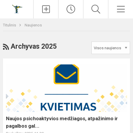
Paieška
Men
Titulinis
Naujienos
RSS
Archyvas 2025
Naujos
psichoaktyvios
medžiagos,
atpažinimo
ir
pagalbos
gal...
Naujos psichoaktyvios medžiagos, atpažinimo ir
pagalbos gal...