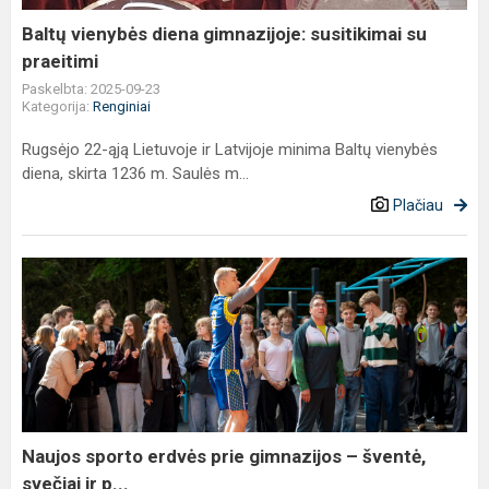
praeitimi
Baltų vienybės diena gimnazijoje: susitikimai su
praeitimi
Paskelbta: 2025-09-23
Kategorija:
Renginiai
Rugsėjo 22-ąją Lietuvoje ir Latvijoje minima Baltų vienybės
diena, skirta 1236 m. Saulės m...
Plačiau
Naujos
sporto
erdvės
prie
gimnazijos
–
šventė,
svečiai
Naujos sporto erdvės prie gimnazijos – šventė,
ir
svečiai ir p...