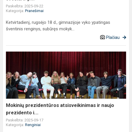
p...
Paskelbta: 2025-09-22
Kategorija:
Pranešimai
Ketvirtadienį, rugsėjo 18 d., gimnazijoje vyko ypatingas
šventinis renginys, subūręs mokyk...
Plačiau
Mokinių
prezidentūros
atsisveikinimas
ir
naujo
prezidento
i...
Mokinių prezidentūros atsisveikinimas ir naujo
prezidento i...
Paskelbta: 2025-09-17
Kategorija:
Renginiai