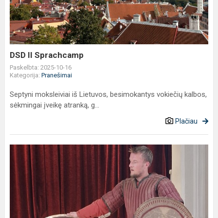
DSD II Sprachcamp
Paskelbta: 2025-10-16
Kategorija:
Pranešimai
Septyni moksleiviai iš Lietuvos, besimokantys vokiečių kalbos,
sėkmingai įveikę atranką, g...
Plačiau
Baltų
vienybės
diena
gimnazijoje:
susitikimai
su