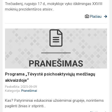
Trečiadienį, rugsėjo 17 d., mokykloje vyko iškilmingas XXVIII
mokinių prezidentūros atsisv...
Plačiau
Programa
„Tėvystė
psichoaktyviųjų
medžiagų
akivaizdoje“
Programa „Tėvystė psichoaktyviųjų medžiagų
akivaizdoje“
Paskelbta: 2025-09-09
Kategorija:
Pranešimai
Kas? Patyriminiai edukaciniai užsiėmimai grupėje, norintiems
pagilinti žinias ir stiprinti...