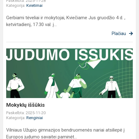
Paskelbta: 2025-11-28
Kategorija:
Kvietimai
Gerbiami tėveliai ir mokytojai, Kviečiame Jus gruodžio 4 d. ,
ketvirtadienį, 17.30 val. į...
Plačiau
Mokyklų
iššūkis
Mokyklų iššūkis
Paskelbta: 2025-11-20
Kategorija:
Renginiai
Vilniaus Užupio gimnazijos bendruomenės nariai atsiliepė į
Europos judumo savaitei paminėt...