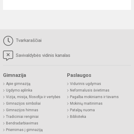
Tvarkaraščiai
Savivaldybės vidinis kanalas
Gimnazija
Paslaugos
Apie gimnaziją
Vidurinis ugdymas
Ugdymo aplinka
Neformalusis švietimas
Vizija, misija, filosofija ir vertybės
Pagalba mokiniams ir tėvams
Gimnazijos simboliai
Mokinių maitinimas
Gimnazijos himnas
Patalpų nuoma
Tradiciniai renginiai
Biblioteka
Bendradarbiavimas
Priėmimas į gimnaziją