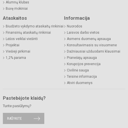
Alumnų klubas
Buvę mokiniai
Ataskaitos
Informacija
Biudžeto vykdymo ataskaitų rinkiniai
Nuorodos
Finansinių ataskaitų rinkiniai
Laisvos darbo vietos
Lėšos veiklai viešinti
Asmens duomenų apsauga
Projektai
Konsultavimasis su visuomene
Viešieji pirkimai
Dažniausiai užduodami klausimai
1,2% parama
Pranešėjų apsauga
Korupcijos prevencija
Civilinė sauga
Teisinė informacija
Atviri duomenys
Pastebėjote klaidų?
Turite pasiūlymų?
RAŠYKITE