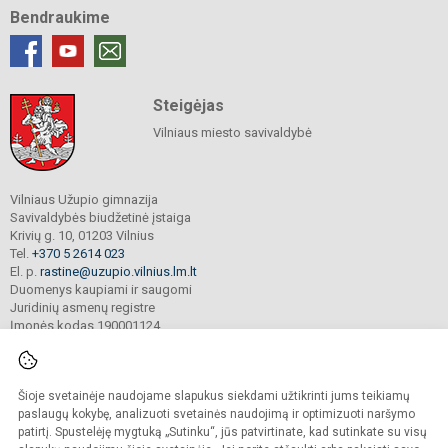
Bendraukime
Steigėjas
Vilniaus miesto savivaldybė
Vilniaus Užupio gimnazija
Savivaldybės biudžetinė įstaiga
Krivių g. 10, 01203 Vilnius
Tel.
+370 5 2614 023
El. p.
rastine@uzupio.vilnius.lm.lt
Duomenys kaupiami ir saugomi
Juridinių asmenų registre
Įmonės kodas 190001124
Šioje svetainėje naudojame slapukus siekdami užtikrinti jums teikiamų
© 2025. Vilniaus Užupio gimnazija. Visos teisės saugomos.
Kopijuoti turinį be raštiško įstaigos administracijos sutikimo griežtai draudžiama.
paslaugų kokybę, analizuoti svetainės naudojimą ir optimizuoti naršymo
patirtį. Spustelėję mygtuką „Sutinku“, jūs patvirtinate, kad sutinkate su visų
Prieinamumo paraiška
Slapukų valdymas