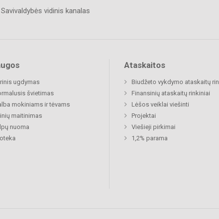
Savivaldybės vidinis kanalas
augos
Ataskaitos
rinis ugdymas
Biudžeto vykdymo ataskaitų rin
rmalusis švietimas
Finansinių ataskaitų rinkiniai
lba mokiniams ir tėvams
Lėšos veiklai viešinti
nių maitinimas
Projektai
alpų nuoma
Viešieji pirkimai
ioteka
1,2% parama