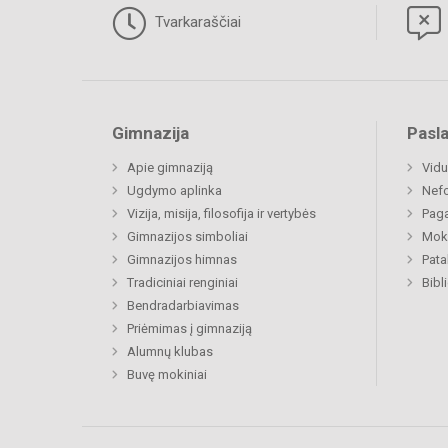
Tvarkaraščiai
Gimnazija
Pasl
Apie gimnaziją
Vidu
Ugdymo aplinka
Nefo
Vizija, misija, filosofija ir vertybės
Paga
Gimnazijos simboliai
Moki
Gimnazijos himnas
Pat
Tradiciniai renginiai
Bibl
Bendradarbiavimas
Priėmimas į gimnaziją
Alumnų klubas
Buvę mokiniai