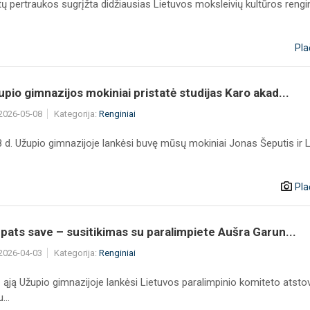
ų pertraukos sugrįžta didžiausias Lietuvos moksleivių kultūros rengi
Pla
pio gimnazijos mokiniai pristatė studijas Karo akad...
 2026-05-08
Kategorija:
Renginiai
 d. Užupio gimnazijoje lankėsi buvę mūsų mokiniai Jonas Šeputis ir 
Pla
pats save – susitikimas su paralimpiete Aušra Garun...
 2026-04-03
Kategorija:
Renginiai
 ąją Užupio gimnazijoje lankėsi Lietuvos paralimpinio komiteto atsto
...