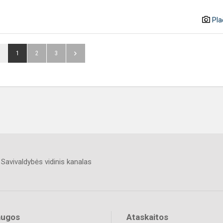
Pla
1
2
3
Savivaldybės vidinis kanalas
augos
Ataskaitos