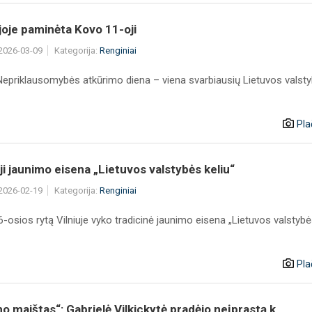
oje paminėta Kovo 11-oji
 2026-03-09
Kategorija:
Renginiai
Nepriklausomybės atkūrimo diena – viena svarbiausių Lietuvos valst
Pla
i jaunimo eisena „Lietuvos valstybės keliu“
 2026-02-19
Kategorija:
Renginiai
-osios rytą Vilniuje vyko tradicinė jaunimo eisena „Lietuvos valstyb
Pla
o maištas“: Gabrielė Vilkickytė pradėjo neįprastą k...