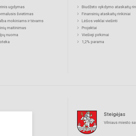
rinis ugdymas
Biudžeto vykdymo ataskaitų rin
rmalusis švietimas
Finansinių ataskaitų rinkiniai
lba mokiniams ir tėvams
Lėšos veiklai viešinti
nių maitinimas
Projektai
alpų nuoma
Viešieji pirkimai
ioteka
1,2% parama
Steigėjas
raukime
Vilniaus miesto sa