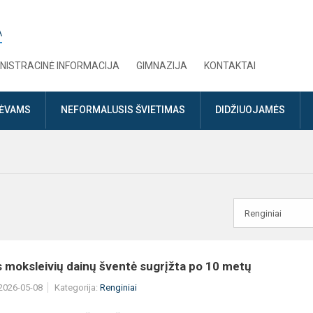
A
NISTRACINĖ INFORMACIJA
GIMNAZIJA
KONTAKTAI
TĖVAMS
NEFORMALUSIS ŠVIETIMAS
DIDŽIUOJAMĖS
 moksleivių dainų šventė sugrįžta po 10 metų
 2026-05-08
Kategorija:
Renginiai