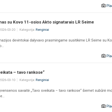
Pla
mas su Kovo 11-osios Akto signatarais LR Seime
 2026-03-20
Kategorija:
Renginiai
azijos devintokai dalyvavo prasmingame susitikime LR Seime su Ko
...
Pla
eikata – tavo rankose“
 2026-03-10
Kategorija:
Renginiai
yvensenos savaitė „Tavo sveikata – tavo rankose“ šiemet subūrė m
...
Pla