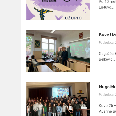
Po 10 met
sugrįžta
Lietuvo...
po
10
metų
Buvę
Buvę Užu
Užupio
Paskelbta:
gimnazijos
mokiniai
Gegužės 8
pristatė
Belkevič...
studijas
Karo
akad...
Nugalėk
Nugalėk 
pats
Paskelbta:
save
–
Kovo 25 –
susitikimas
Aušrinė Bu