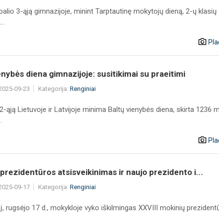
alio 3-ąją gimnazijoje, minint Tarptautinę mokytojų dieną, 2-ų klasių
..
Pla
enybės diena gimnazijoje: susitikimai su praeitimi
 2025-09-23
Kategorija:
Renginiai
-ąją Lietuvoje ir Latvijoje minima Baltų vienybės diena, skirta 1236 m
.
Pla
prezidentūros atsisveikinimas ir naujo prezidento i...
 2025-09-17
Kategorija:
Renginiai
į, rugsėjo 17 d., mokykloje vyko iškilmingas XXVIII mokinių prezident