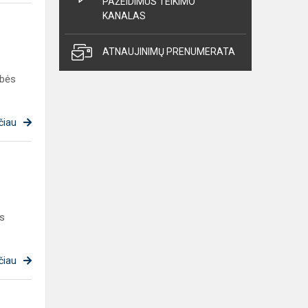
PAŽEIDIMUS TEIKIMO
KANALAS
ATNAUJINIMŲ PRENUMERATA
ybės
čiau
ės
čiau