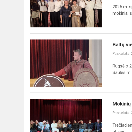
„Baltų
2025 m. sp
dvasia“
mokiniai s.
Baltų
Baltų vi
vienybės
Paskelbta:
diena
gimnazijoje:
Rugsėjo 22
susitikimai
Saulės m..
su
praeitimi
Mokinių
Mokinių 
prezidentūros
Paskelbta:
atsisveikinimas
ir
Trečiadien
naujo
atsisv...