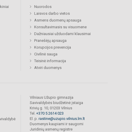
kiniai
Nuorodos
Laisvos darbo vietos
Asmens duomenų apsauga
Konsultavimasis su visuomene
Dažniausiai užduodami klausimai
Pranešėjų apsauga
Korupcijos prevencija
Civilinė sauga
Teisinė informacija
Atviri duomenys
Vilniaus Užupio gimnazija
Savivaldybės biudžetinė įstaiga
Krivių g. 10, 01203 Vilnius
Tel.
+370 5 2614 023
El. p.
rastine@uzupio.vilnius.lm.lt
vivaldybė
Duomenys kaupiami ir saugomi
Juridinių asmenų registre