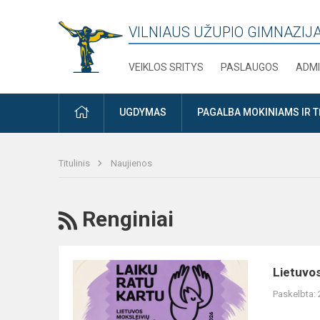
VILNIAUS UŽUPIO GIMNAZIJ
VEIKLOS SRITYS
PASLAUGOS
ADMI
PRADŽIA
UGDYMAS
PAGALBA MOKINIAMS IR 
Titulinis
Naujienos
RSS
Renginiai
Lietuvos
Lietuvos
moksleivių
Paskelbta:
dainų
šventė