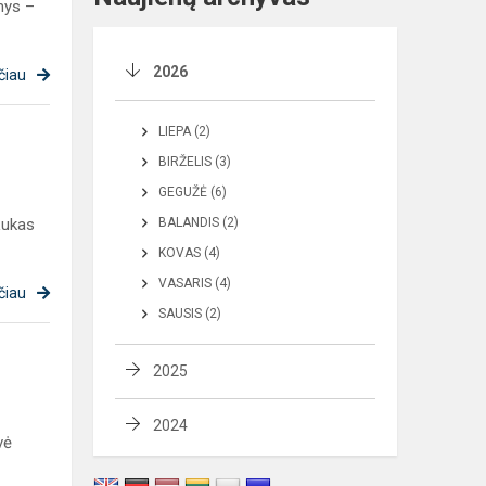
nys –
2026
čiau
LIEPA (2)
BIRŽELIS (3)
GEGUŽĖ (6)
Lukas
BALANDIS (2)
KOVAS (4)
VASARIS (4)
čiau
SAUSIS (2)
2025
2024
vė