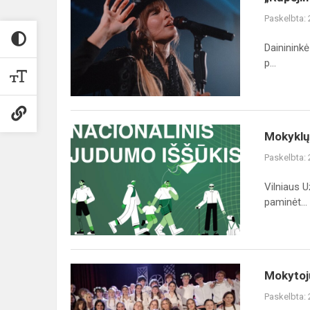
maištas“:
Paskelbta:
Gabrielė
Vilkickytė
Dainininkė
pradėjo
p...
neįprastą
k...
Mokyklų
Mokyklų
iššūkis
Paskelbta:
Vilniaus 
paminėt...
Mokytojų
Mokytojų
dienos
Paskelbta:
šventė