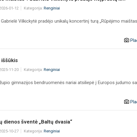
 2026-01-12
Kategorija:
Renginiai
 Gabrielė Vilkickytė pradėjo unikalų koncertinį turą „Rūpėjimo maištas
Pla
 iššūkis
 2025-11-20
Kategorija:
Renginiai
Užupio gimnazijos bendruomenės nariai atsiliepė į Europos judumo sa
Pla
 dienos šventė „Baltų dvasia“
 2025-10-27
Kategorija:
Renginiai