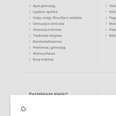
Apie gimnaziją
Vidu
Ugdymo aplinka
Nefo
Vizija, misija, filosofija ir vertybės
Paga
Gimnazijos simboliai
Moki
Gimnazijos himnas
Pat
Tradiciniai renginiai
Bibl
Bendradarbiavimas
Priėmimas į gimnaziją
Alumnų klubas
Buvę mokiniai
Pastebėjote klaidų?
Bend
Turite pasiūlymų?
RAŠYKITE