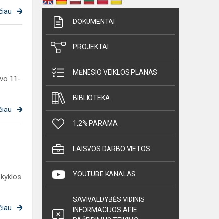
čiau
DOKUMENTAI
PROJEKTAI
MĖNESIO VEIKLOS PLANAS
vo 11-
BIBLIOTEKA
čiau
1,2% PARAMA
LAISVOS DARBO VIETOS
YOUTUBE KANALAS
okyklos
SAVIVALDYBĖS VIDINIS
čiau
INFORMACIJOS APIE