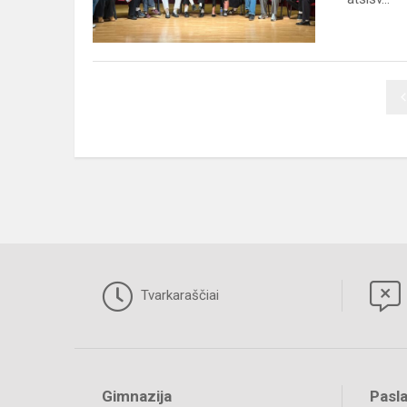
prezidento
i...
Tvarkaraščiai
Gimnazija
Pasl