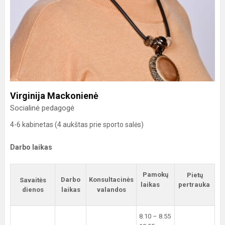
Virginija Mackonienė
Socialinė pedagogė
4-6 kabinetas (4 aukštas prie sporto salės)
Darbo laikas
Pamokų
Pietų
Darbo
Konsultacinės
Savaitės
laikas
pertrauka
dienos
laikas
valandos
8.10 – 8.55