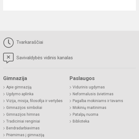
Tvarkaraščiai
Savivaldybės vidinis kanalas
Gimnazija
Paslaugos
Apie gimnaziją
Vidurinis ugdymas
Ugdymo aplinka
Neformalusis švietimas
Vizija, misija, filosofija ir vertybės
Pagalba mokiniams ir tėvams
Gimnazijos simboliai
Mokinių maitinimas
Gimnazijos himnas
Patalpų nuoma
Tradiciniai renginiai
Biblioteka
Bendradarbiavimas
Priėmimas į gimnaziją