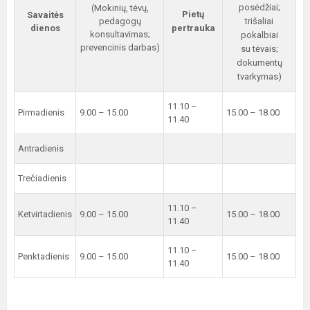
posėdžiai;
(Mokinių, tėvų,
Pietų
Savaitės
pedagogų
trišaliai
dienos
pertrauka
konsultavimas;
pokalbiai
prevencinis darbas)
su tėvais;
dokumentų
tvarkymas)
11.10 –
Pirmadienis
9.00 – 15.00
15.00 – 18.00
11.40
Antradienis
Trečiadienis
11.10 –
Ketvirtadienis
9.00 – 15.00
15.00 – 18.00
11.40
11.10 –
Penktadienis
9.00 – 15.00
15.00 – 18.00
11.40