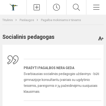
Paieška
Men
Titulinis
Paslaugos
Pagalba mokiniams ir tėvams
Socialinis pedagogas
PRAŠYTI PAGALBOS NĖRA GĖDA
Svarbiausias socialinės pedagogės uždavinys - būti
gimnazijoje konsultantu įvairiais su ugdytinio
teisėmis, pareigomis ir jų pažeidinėjimu susijusiais
klausimais.