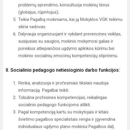
problemų sprendimo, konsultuoja mokinių tėvus
(globėjus, rūpintojus);
Teikia Pagalbą mokiniams, kai ją Mokyklos VGK teikimu
skiria vadovas.
Dalyvauja organizuojant ir vykdant prevencines veiklas,
susijusias su saugios, mokinio mokymosi galias ir
poreikius atliepiančios ugdymo aplinkos kūrimu bei
mokinio socialinių emocinių kompetencijų stiprinimu.
II. Socialinio pedagogo netiesioginio darbo funkcijos:
Renka, analizuoja ir profesiniais tikslais naudoja
informaciją Pagalbai teikti.
Tobulina profesines kompetencijas, reikalingas
socialinio pedagogo funkcijoms atlikti.
Pagal kompetenciją kartu su mokytojais ir kitais
švietimo pagalbos specialistais rengia ir įgyvendina
individualaus ugdymo plano mokiniui Pagalbos dalį.