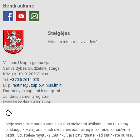
Bendraukime
Steigėjas
Vilniaus miesto savivaldybė
Vilniaus Užupio gimnazija
Savivaldybės biudžetinė įstaiga
Krivių g. 10, 01203 Vilnius
Tel.
+370 5 2614 023
El. p.
rastine@uzupio.vilnius.lm.lt
Duomenys kaupiami ir saugomi
Juridinių asmenų registre
Įmonės kodas 190001124
Šioje svetainėje naudojame slapukus siekdami užtikrinti jums teikiamų
© 2025. Vilniaus Užupio gimnazija. Visos teisės saugomos.
Kopijuoti turinį be raštiško įstaigos administracijos sutikimo griežtai draudžiama.
paslaugų kokybę, analizuoti svetainės naudojimą ir optimizuoti naršymo
patirtį. Spustelėję mygtuką „Sutinku“, jūs patvirtinate, kad sutinkate su visų
Prieinamumo paraiška
Slapukų valdymas