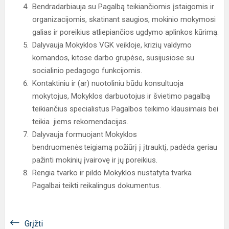
Bendradarbiauja su Pagalbą teikiančiomis įstaigomis ir
organizacijomis, skatinant saugios, mokinio mokymosi
galias ir poreikius atliepiančios ugdymo aplinkos kūrimą.
Dalyvauja Mokyklos VGK veikloje, krizių valdymo
komandos, kitose darbo grupėse, susijusiose su
socialinio pedagogo funkcijomis.
Kontaktiniu ir (ar) nuotoliniu būdu konsultuoja
mokytojus, Mokyklos darbuotojus ir švietimo pagalbą
teikiančius specialistus Pagalbos teikimo klausimais bei
teikia jiems rekomendacijas.
Dalyvauja formuojant Mokyklos
bendruomenės teigiamą požiūrį į įtrauktį, padėda geriau
pažinti mokinių įvairovę ir jų poreikius.
Rengia tvarko ir pildo Mokyklos nustatyta tvarka
Pagalbai teikti reikalingus dokumentus.
Grįžti