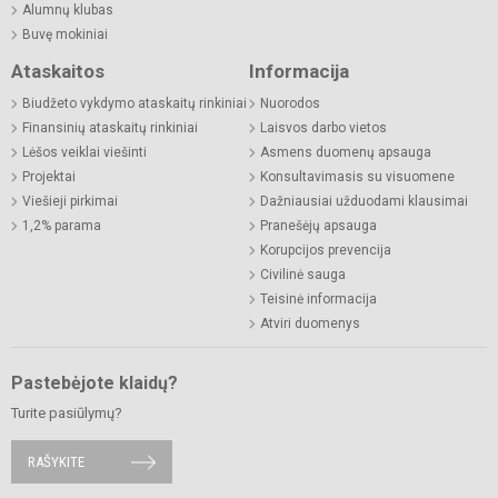
Alumnų klubas
Buvę mokiniai
Ataskaitos
Informacija
Biudžeto vykdymo ataskaitų rinkiniai
Nuorodos
Finansinių ataskaitų rinkiniai
Laisvos darbo vietos
Lėšos veiklai viešinti
Asmens duomenų apsauga
Projektai
Konsultavimasis su visuomene
Viešieji pirkimai
Dažniausiai užduodami klausimai
1,2% parama
Pranešėjų apsauga
Korupcijos prevencija
Civilinė sauga
Teisinė informacija
Atviri duomenys
Pastebėjote klaidų?
Turite pasiūlymų?
RAŠYKITE