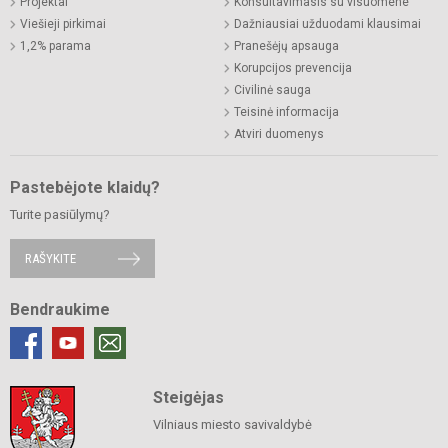
Projektai
Konsultavimasis su visuomene
Viešieji pirkimai
Dažniausiai užduodami klausimai
1,2% parama
Pranešėjų apsauga
Korupcijos prevencija
Civilinė sauga
Teisinė informacija
Atviri duomenys
Pastebėjote klaidų?
Turite pasiūlymų?
RAŠYKITE
Bendraukime
Steigėjas
Vilniaus miesto savivaldybė