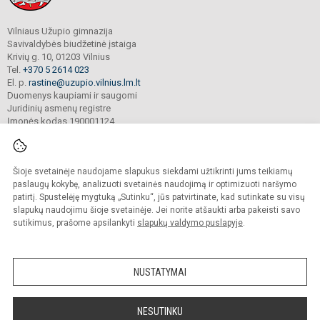
Vilniaus Užupio gimnazija
Savivaldybės biudžetinė įstaiga
Krivių g. 10, 01203 Vilnius
Tel.
+370 5 2614 023
El. p.
rastine@uzupio.vilnius.lm.lt
Duomenys kaupiami ir saugomi
Juridinių asmenų registre
Įmonės kodas 190001124
Šioje svetainėje naudojame slapukus siekdami užtikrinti jums teikiamų
© 2025. Vilniaus Užupio gimnazija. Visos teisės saugomos.
Kopijuoti turinį be raštiško įstaigos administracijos sutikimo griežtai draudžiama.
paslaugų kokybę, analizuoti svetainės naudojimą ir optimizuoti naršymo
patirtį. Spustelėję mygtuką „Sutinku“, jūs patvirtinate, kad sutinkate su visų
Prieinamumo paraiška
Slapukų valdymas
slapukų naudojimu šioje svetainėje. Jei norite atšaukti arba pakeisti savo
sutikimus, prašome apsilankyti
slapukų valdymo puslapyje
.
Sumanus būdas atnaujinti
mokyklos interneto
svetainę
NUSTATYMAI
NESUTINKU