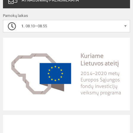
ATNAUJINIMŲ PRENUMERATA
Pamokų laikas
1.
08.10—08.55