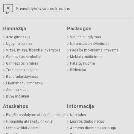
Savivaldybės vidinis kanalas
Gimnazija
Paslaugos
Apie gimnaziją
Vidurinis ugdymas
Ugdymo aplinka
Neformalusis švietimas
Vizija, misija, filosofija ir vertybės
Pagalba mokiniams ir tėvams
Gimnazijos simboliai
Mokinių maitinimas
Gimnazijos himnas
Patalpų nuoma
Tradiciniai renginiai
Biblioteka
Bendradarbiavimas
Priėmimas į gimnaziją
Alumnų klubas
Buvę mokiniai
Ataskaitos
Informacija
Biudžeto vykdymo ataskaitų rinkiniai
Nuorodos
Finansinių ataskaitų rinkiniai
Laisvos darbo vietos
Lėšos veiklai viešinti
Asmens duomenų apsauga