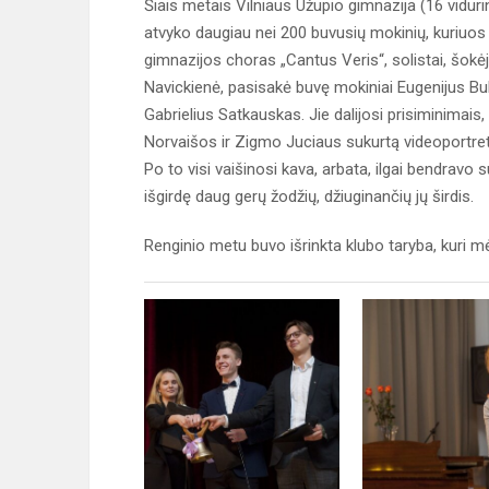
Šiais metais Vilniaus Užupio gimnazija (16 viduri
atvyko daugiau nei 200 buvusių mokinių, kuriuo
gimnazijos choras „Cantus Veris“, solistai, šokėja
Navickienė, pasisakė buvę mokiniai Eugenijus Bu
Gabrielius Satkauskas. Jie dalijosi prisiminimai
Norvaišos ir Zigmo Juciaus sukurtą videoportret
Po to visi vaišinosi kava, arbata, ilgai bendravo 
išgirdę daug gerų žodžių, džiuginančių jų širdis.
Renginio metu buvo išrinkta klubo taryba, kuri mėn