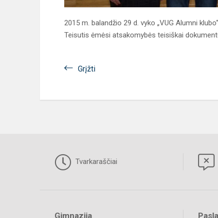
2015 m. balandžio 29 d. vyko „VUG Alumni klubo“ 
Teisutis ėmėsi atsakomybės teisiškai dokumentu
Grįžti
Tvarkaraščiai
Gimnazija
Pasl