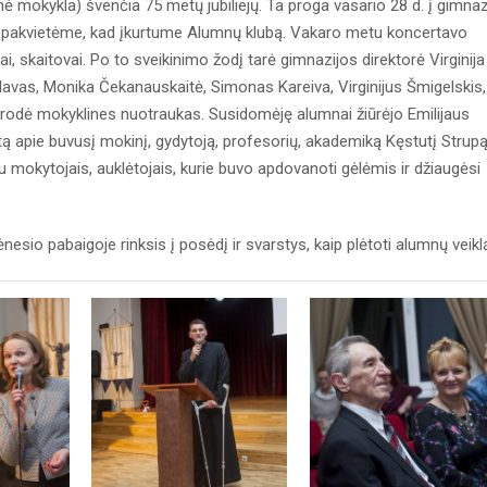
nė mokykla) švenčia 75 metų jubiliejų. Ta proga vasario 28 d. į gimnaz
s pakvietėme, kad įkurtume Alumnų klubą. Vakaro metu koncertavo
i, skaitovai. Po to sveikinimo žodį tarė gimnazijos direktorė Virginija
lavas, Monika Čekanauskaitė, Simonas Kareiva, Virginijus Šmigelskis,
s, rodė mokyklines nuotraukas. Susidomėję alumnai žiūrėjo Emilijaus
ą apie buvusį mokinį, gydytoją, profesorių, akademiką Kęstutį Strupą
su mokytojais, auklėtojais, kurie buvo apdovanoti gėlėmis ir džiaugėsi
esio pabaigoje rinksis į posėdį ir svarstys, kaip plėtoti alumnų veikl