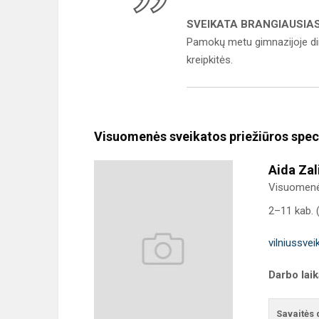
SVEIKATA BRANGIAUSIA
Pamokų metu gimnazijoje dirba
kreipkitės.
Visuomenės sveikatos priežiūros speci
Aida Zal
Visuomenės
2–11 kab. 
vilniussveik
Darbo lai
Savaitės 