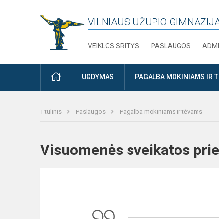
VILNIAUS UŽUPIO GIMNAZIJ
VEIKLOS SRITYS
PASLAUGOS
ADMI
PRADŽIA
UGDYMAS
PAGALBA MOKINIAMS IR 
Titulinis
Paslaugos
Pagalba mokiniams ir tėvams
Visuomenės sveikatos pri