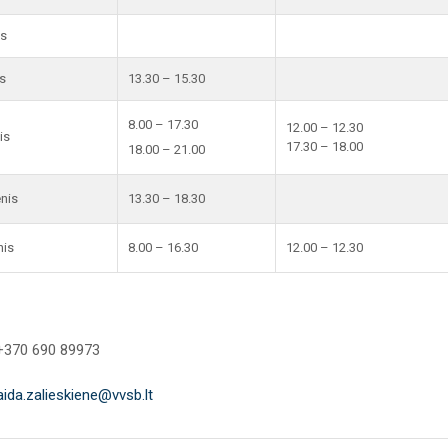
is
s
13.30 – 15.30
8.00 – 17.30
12.00 – 12.30
is
17.30 – 18.00
18.00 – 21.00
enis
13.30 – 18.30
nis
8.00 – 16.30
12.00 – 12.30
 +370 690 89973
aida.zalieskiene@vvsb.lt