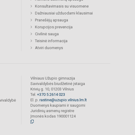
Konsultavimasis su visuomene
Dažniausiai užduodami klausimai
Pranešėjų apsauga
Korupcijos prevencija
Civilinė sauga
Teisinė informacija
Atviri duomenys
Vilniaus Užupio gimnazija
Savivaldybės biudžetinė įstaiga
Krivių g. 10, 01203 Vilnius
Tel.
+370 5 2614 023
El. p.
rastine@uzupio.vilnius.lm.lt
vivaldybė
Duomenys kaupiami ir saugomi
Juridinių asmenų registre
Įmonės kodas 190001124