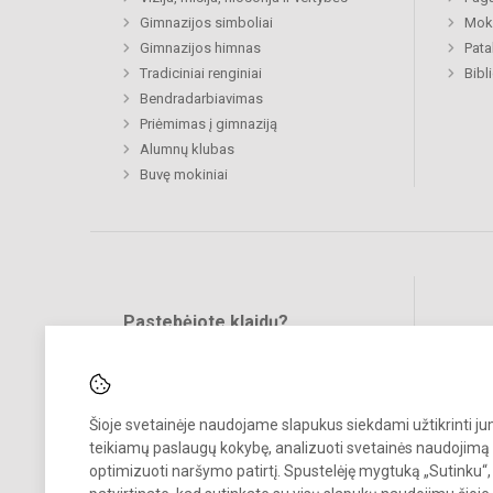
Gimnazijos simboliai
Moki
Gimnazijos himnas
Pat
Tradiciniai renginiai
Bibl
Bendradarbiavimas
Priėmimas į gimnaziją
Alumnų klubas
Buvę mokiniai
Pastebėjote klaidų?
Bend
Turite pasiūlymų?
RAŠYKITE
Šioje svetainėje naudojame slapukus siekdami užtikrinti j
teikiamų paslaugų kokybę, analizuoti svetainės naudojimą 
optimizuoti naršymo patirtį. Spustelėję mygtuką „Sutinku“,