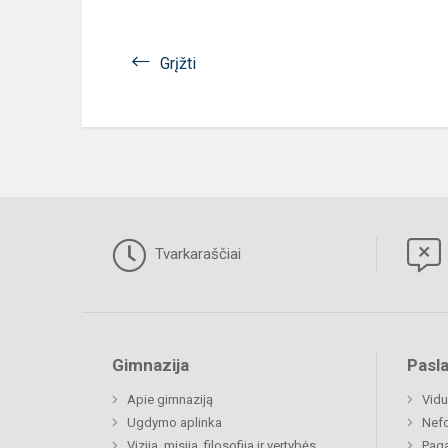
Grįžti
Tvarkaraščiai
Gimnazija
Pasl
Apie gimnaziją
Vidu
Ugdymo aplinka
Nefo
Vizija, misija, filosofija ir vertybės
Paga