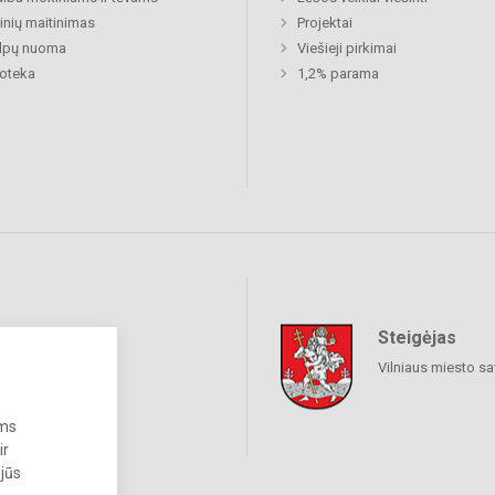
nių maitinimas
Projektai
alpų nuoma
Viešieji pirkimai
ioteka
1,2% parama
Steigėjas
raukime
Vilniaus miesto sa
ums
ir
 jūs