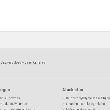
Savivaldybės vidinis kanalas
augos
Ataskaitos
rinis ugdymas
Biudžeto vykdymo ataskaitų rin
rmalusis švietimas
Finansinių ataskaitų rinkiniai
lba mokiniams ir tėvams
Lėšos veiklai viešinti