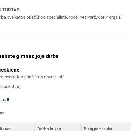
S TURTAS
 sveikatos priežiūros specialistė, todėl nesivaržykite ir drąsiai
aliste gimnazijoje dirba
ieskienė
 sveikatos priežiūros specialistė
(2 aukštas)
iau.lt
kas
dienos
Darbo laikas
Pietų pertrauka