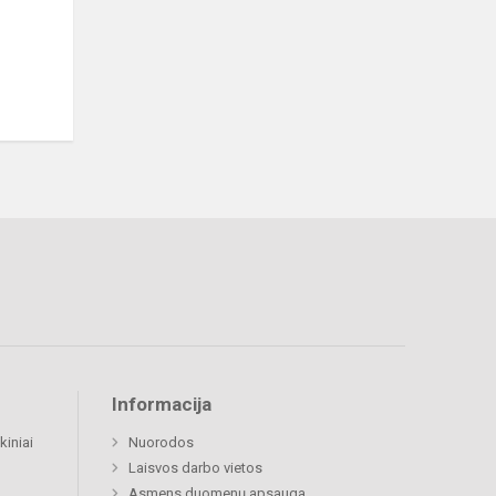
Informacija
kiniai
Nuorodos
Laisvos darbo vietos
Asmens duomenų apsauga