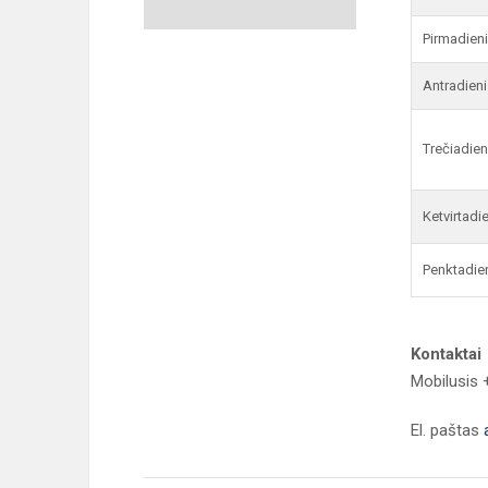
Pirmadien
Antradieni
Trečiadien
Ketvirtadi
Penktadie
Kontaktai
Mobilusis
El. paštas