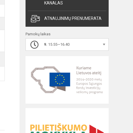
KANALAS
ATNAUJINIMŲ PRENUMERATA
Pamokų laikas
9.
15.55—16.40