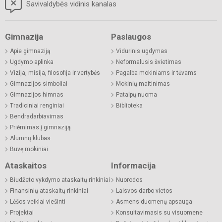
Savivaldybės vidinis kanalas
Gimnazija
Paslaugos
Apie gimnaziją
Vidurinis ugdymas
Ugdymo aplinka
Neformalusis švietimas
Vizija, misija, filosofija ir vertybės
Pagalba mokiniams ir tėvams
Gimnazijos simboliai
Mokinių maitinimas
Gimnazijos himnas
Patalpų nuoma
Tradiciniai renginiai
Biblioteka
Bendradarbiavimas
Priėmimas į gimnaziją
Alumnų klubas
Buvę mokiniai
Ataskaitos
Informacija
Biudžeto vykdymo ataskaitų rinkiniai
Nuorodos
Finansinių ataskaitų rinkiniai
Laisvos darbo vietos
Lėšos veiklai viešinti
Asmens duomenų apsauga
Projektai
Konsultavimasis su visuomene