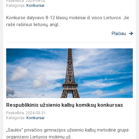
Paskelbta: 2024-04-02
Kategorija:
Konkursai
Konkurse dalyvavo 8-12 klasių mokiniai iš visos Lietuvos. Jie
rašė rašinius lietuvių, angl...
Plačiau
Respublikinis
užsienio
kalbų
komiksų
konkursas
Respublikinis užsienio kalbų komiksų konkursas
Paskelbta: 2024-03-31
Kategorija:
Konkursai
„Saulės“ privačios gimnazijos užsienio kalbų metodinė grupė
organizavo Lietuvos mokinių už...