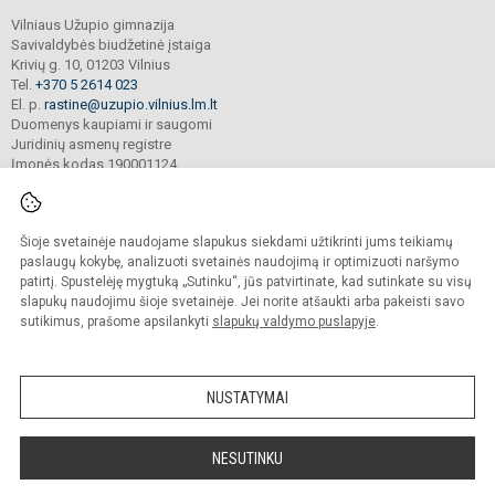
Vilniaus Užupio gimnazija
Savivaldybės biudžetinė įstaiga
Krivių g. 10, 01203 Vilnius
Tel.
+370 5 2614 023
El. p.
rastine@uzupio.vilnius.lm.lt
Duomenys kaupiami ir saugomi
Juridinių asmenų registre
Įmonės kodas 190001124
Šioje svetainėje naudojame slapukus siekdami užtikrinti jums teikiamų
© 2025. Vilniaus Užupio gimnazija. Visos teisės saugomos.
Kopijuoti turinį be raštiško įstaigos administracijos sutikimo griežtai draudžiama.
paslaugų kokybę, analizuoti svetainės naudojimą ir optimizuoti naršymo
patirtį. Spustelėję mygtuką „Sutinku“, jūs patvirtinate, kad sutinkate su visų
Prieinamumo paraiška
Slapukų valdymas
slapukų naudojimu šioje svetainėje. Jei norite atšaukti arba pakeisti savo
sutikimus, prašome apsilankyti
slapukų valdymo puslapyje
.
Sumanus būdas atnaujinti
mokyklos interneto
svetainę
NUSTATYMAI
NESUTINKU