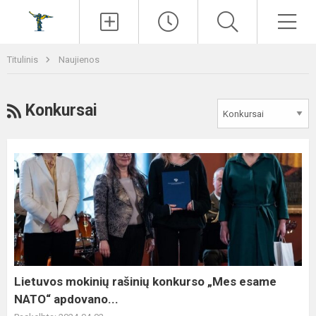
Paieška
Men
Titulinis
Naujienos
RSS
Konkursai
Lietuvos
mokinių
rašinių
konkurso
„Mes
esame
NATO“
apdovano...
Lietuvos mokinių rašinių konkurso „Mes esame
NATO“ apdovano...