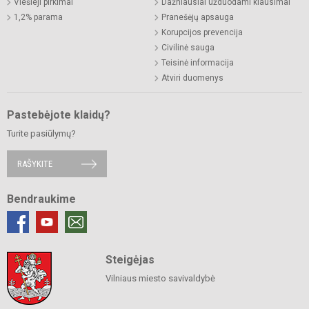
Viešieji pirkimai
Dažniausiai užduodami klausimai
1,2% parama
Pranešėjų apsauga
Korupcijos prevencija
Civilinė sauga
Teisinė informacija
Atviri duomenys
Pastebėjote klaidų?
Turite pasiūlymų?
RAŠYKITE
Bendraukime
Steigėjas
Vilniaus miesto savivaldybė