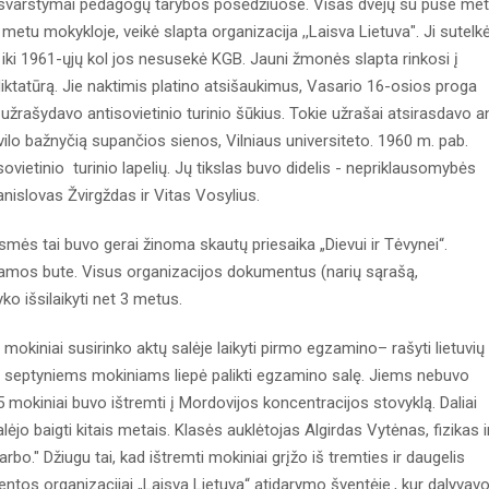
tai, svarstymai pedagogų tarybos posėdžiuose. Visas dvejų su puse me
 metu mokykloje, veikė slapta organizacija ,,Laisva Lietuva". Ji sutelk
 iki 1961-ųjų kol jos nesusekė KGB. Jauni žmonės slapta rinkosi į
diktatūrą. Jie naktimis platino atsišaukimus, Vasario 16-osios proga
ų užrašydavo antisovietinio turinio šūkius. Tokie užrašai atsirasdavo a
vilo bažnyčią supančios sienos, Vilniaus universiteto. 1960 m. pab.
ovietinio turinio lapelių. Jų tikslas buvo didelis - nepriklausomybės
nislovas Žvirgždas ir Vitas Vosylius.
 esmės tai buvo gerai žinoma skautų priesaika „Dievui ir Tėvynei“.
amos bute. Visus organizacijos dokumentus (narių sąrašą,
ko išsilaikyti net 3 metus.
kiniai susirinko aktų salėje laikyti pirmo egzamino– rašyti lietuvių
us septyniems mokiniams liepė palikti egzamino salę. Jiems nebuvo
5 mokiniai buvo ištremti į Mordovijos koncentracijos stovyklą. Daliai
lėjo baigti kitais metais. Klasės auklėtojas Algirdas Vytėnas, fizikas i
arbo." Džiugu tai, kad ištremti mokiniai grįžo iš tremties ir daugelis
ntos organizacijai „Laisva Lietuva“ atidarymo šventėje., kur dalyvavo