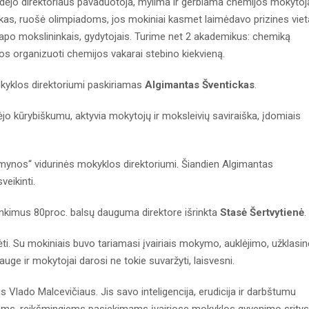
ėjo direktoriaus pavaduotoja, mylima ir gerbiama chemijos mokytoj
kas, ruošė olimpiadoms, jos mokiniai kasmet laimėdavo prizines vie
 tapo mokslininkais, gydytojais. Turime net 2 akademikus: chemiką
jos organizuoti chemijos vakarai stebino kiekvieną.
okyklos direktoriumi paskiriamas
Algimantas Šventickas
.
 kūrybiškumu, aktyvia mokytojų ir moksleivių saviraiška, įdomiais
mynos“ vidurinės mokyklos direktoriumi. Šiandien Algimantas
veikinti.
rinkimus 80proc. balsų dauguma direktore išrinkta
Stasė Šertvytienė
.
. Su mokiniais buvo tariamasi įvairiais mokymo, auklėjimo, užklasi
auge ir mokytojai darosi ne tokie suvaržyti, laisvesni.
 Vlado Malcevičiaus. Jis savo inteligencija, erudicija ir darbštumu