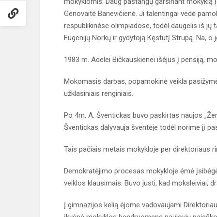
mokyklomis. Daug pastangų garsinant mokyklą įd
Genovaitė Banevičienė. Ji talentingai vedė pamo
respublikinėse olimpiadose, todėl daugelis iš jų
Eugenijų Norkų ir gydytoją Kęstutį Strupą. Na, o 
1983 m. Adelei Bičkauskienei išėjus į pensiją, m
Mokomasis darbas, popamokinė veikla pasižymėjo
užklasiniais renginiais.
Po 4m. A. Šventickas buvo paskirtas naujos „Že
Šventickas dalyvauja šventėje todėl norime jį pas
Tais pačiais metais mokykloje per direktoriaus 
Demokratėjimo procesas mokykloje ėmė įsibėgėti
veiklos klausimais. Buvo justi, kad moksleiviai, dr
Į gimnazijos kelią ėjome vadovaujami Direktoriaus