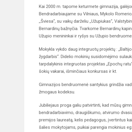
Kai 2000 m. tapome keturmete gimnazija, galėj
Bendradarbiaujame su Vilniaus, Mykolo Romerio, V
,,Šviesa‘‘, su vaikų darželiu ,,Užupiukas‘‘, Valstyb
Bernardinų bažnyčia. Tvarkome Bernardinų kapine
Užupio menininkai ir ryšys su Užupio bendruomen
Mokykla vykdo daug integruotų projektų : „Balt
žygdarbis“. Didelio mokinių susidomėjimo sulau
tarpdalykinis integruotas projektas „Epochų ratu“,
šokių vakarai, išminčiaus konkursas ir kt.
Gimnazijos bendruomenė santykius grindžia vado
žmogaus kodeksu.
Jubiliejaus proga galiu patvirtinti, kad mūsų gimn
bendradarbiavimo, draugiškumo, atvirumo dvasią.
premijos laureatą, kelis pedagogus, įvertintus 
šalies mokytojams, puikiai parengia mokinius 