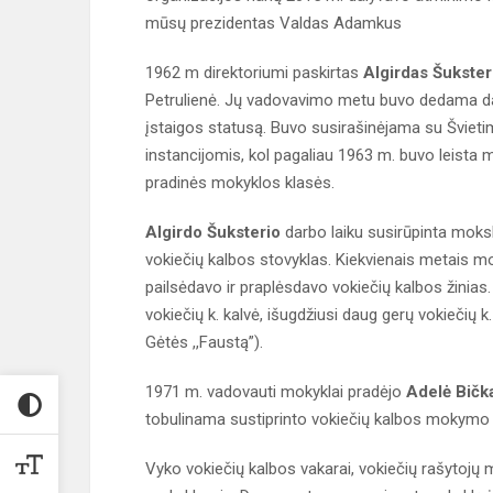
mūsų prezidentas Valdas Adamkus
1962 m direktoriumi paskirtas
Algirdas Šukster
Petrulienė. Jų vadovavimo metu buvo dedama d
įstaigos statusą. Buvo susirašinėjama su Švieti
instancijomis, kol pagaliau 1963 m. buvo leista 
pradinės mokyklos klasės.
Algirdo Šuksterio
darbo laiku susirūpinta moks
vokiečių kalbos stovyklas. Kiekvienais metais moki
pailsėdavo ir praplėsdavo vokiečių kalbos žinias.
vokiečių k. kalvė, išugdžiusi daug gerų vokiečių k
Gėtės ,,Faustą”).
1971 m. vadovauti mokyklai pradėjo
Adelė Bičk
tobulinama sustiprinto vokiečių kalbos mokymo
Vyko vokiečių kalbos vakarai, vokiečių rašytojų m