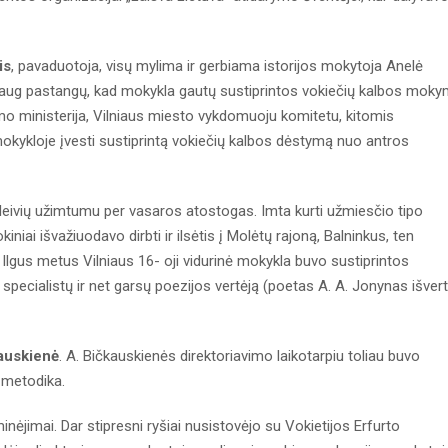
is
, pavaduotoja, visų mylima ir gerbiama istorijos mokytoja Anelė
aug pastangų, kad mokykla gautų sustiprintos vokiečių kalbos mok
mo ministerija, Vilniaus miesto vykdomuoju komitetu, kitomis
mokykloje įvesti sustiprintą vokiečių kalbos dėstymą nuo antros
leivių užimtumu per vasaros atostogas. Imta kurti užmiesčio tipo
niai išvažiuodavo dirbti ir ilsėtis į Molėtų rajoną, Balninkus, ten
 Ilgus metus Vilniaus 16- oji vidurinė mokykla buvo sustiprintos
. specialistų ir net garsų poezijos vertėją (poetas A. A. Jonynas išver
auskienė
. A. Bičkauskienės direktoriavimo laikotarpiu toliau buvo
 metodika.
inėjimai. Dar stipresni ryšiai nusistovėjo su Vokietijos Erfurto