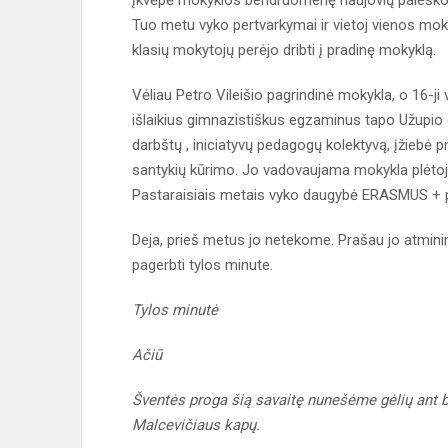
įkvėpė mokyklos bendruomenę naujovių paieško
Tuo metu vyko pertvarkymai ir vietoj vienos moky
klasių mokytojų perėjo dribti į pradinę mokyklą.
Vėliau Petro Vileišio pagrindinė mokykla, o 16-
išlaikius gimnazistiškus egzaminus tapo Užupio 
darbštų , iniciatyvų pedagogų kolektyvą, įžiebė 
santykių kūrimo. Jo vadovaujama mokykla plėtojo 
Pastaraisiais metais vyko daugybė ERASMUS + p
Deja, prieš metus jo netekome. Prašau jo atminimą
pagerbti tylos minute.
Tylos minutė
Ačiū
Šventės proga šią savaitę nunešėme gėlių ant b
Malcevičiaus kapų.