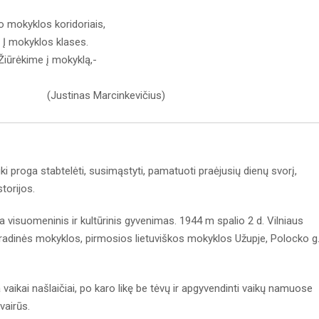
o mokyklos koridoriais,
Į mokyklos klases.
Žiūrėkime į mokyklą,-
ji auga..
arcinkevičius)
ki proga stabtelėti, susimąstyti, pamatuoti praėjusių dienų svorį,
torijos.
ja visuomeninis ir kultūrinis gyvenimas. 1944 m spalio 2 d. Vilniaus
radinės mokyklos, pirmosios lietuviškos mokyklos Užupje, Polocko g.
vaikai našlaičiai, po karo likę be tėvų ir apgyvendinti vaikų namuose
vairūs.