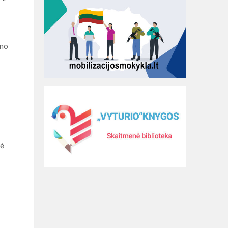
ymo
tė