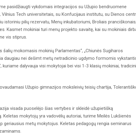
ome pasidžiaugti vykdomais integracijos su Užupio bendruomene
ilnius Tech universitetais, su Konfucijaus institutu, su Dienos cent
iniu istoriniu pilių rezervatu, Menų inkubatoriumi, Broliais pranciškonais
s. Kasmet mokiniai turi menų projekto savaitę, kai su mokiniais dirb
e vis stiprus.
ijos šalių mokomasis mokinių Parlamentas“, „Chiunės Sugiharos
kia daugiau nei dešimt metų netradicinio ugdymo formomis vykstanti
 kuriame dalyvauja visi mokytojai bei visi 1-3 klasių mokiniai, tradicini
vaudamasi Užupio gimnazijos moksleivių teisių chartija, Tolerantišk
azija visada puoselėjo šias vertybes ir skleidė užupietišką
 Keletas mokytojų yra vadovėlių autoriai, turime Meilės Lukšienės
kaip geriausius metų mokytojus. Keletas pedagogų rengia seminarus
egzaminams.