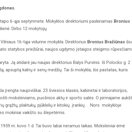
gdonas.
i tapo 6-ąja septynmete. Mokyklos direktoriumi paskiriamas
Bronius
lienė. Dirbo 12 mokytojų.
 Vilniaus 16-tąja vidurine mokykla. Direktorius
Bronius Bražiūnas
šiu
tato statybos priežiūrai, naujos ugdymo įstaigos steigimo rūpesčiam
ta. Ją atidarė jau naujas direktorius Balys Purvinis. Iš Polocko g. 2
lą, apsuptą kalnų ir senų medžių. Tai ši mokykla, šis pastatas, kuris
 įrengta naujoviškai. 23 šviesios klasės, kabinetai ir laboratorijos,
ošti moksleiviams, puošnios aktų ir sporto salės. O pirmajame aukš
irių grąžtų, plaktukų, pjūklelių ir kitokių įrankių . Nors mokykloje
nes mokiniai vaikšto su šlepetėmis.
i 1959 m. kovo 1 d. Tai buvo labai neramus laikas. Moksleiviai ėmė