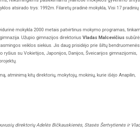
ms, reikšmingiems pasiekimams įvairiose mokyklos gyvenimo sritys
klos atsirado trys: 1992m. Filaretų pradinė mokykla, Visi 17 pradinių
ji vidurinė mokykla 2000 metais patvirtinus mokymo programas, tinkam
gimnazija. Užupio gimnazijos direktorius
Vladas Malcevičius
subūrė
prasmingos veiklos siekius. Jis daug prisidėjo prie šiltų bendruomenės
ryšius su Vokietijos, Japonijos, Danijos, Šveicarijos gimnazijomis,
rojektų.
, atminimą kitų direktorių, mokytojų, mokinių, kurie išėjo Anapilin,
uvusių direktorių Adelės Bičkauskienės, Stasės Šertvytienės ir Vla