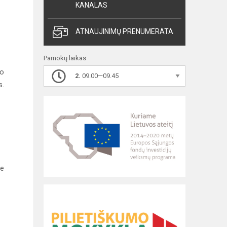
KANALAS
ATNAUJINIMŲ PRENUMERATA
Pamokų laikas
o
2.
09.00—09.45
s.
te