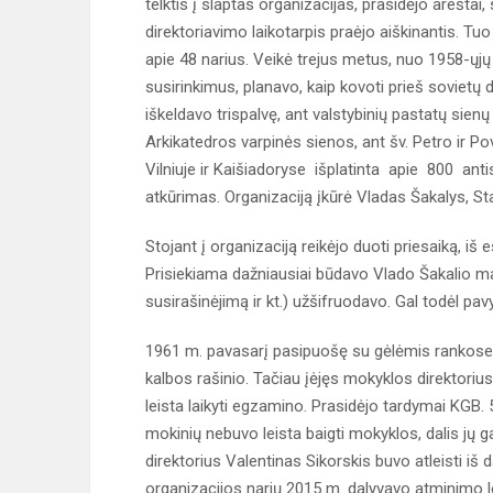
telktis į slaptas organizacijas, prasidėjo areš
direktoriavimo laikotarpis praėjo aiškinantis. Tuo
apie 48 narius. Veikė trejus metus, nuo 1958-ųjų
susirinkimus, planavo, kaip kovoti prieš sovietų 
iškeldavo trispalvę, ant valstybinių pastatų sien
Arkikatedros varpinės sienos, ant šv. Petro ir Po
Vilniuje ir Kaišiadoryse išplatinta apie 800 antis
atkūrimas. Organizaciją įkūrė Vladas Šakalys, Sta
Stojant į organizaciją reikėjo duoti priesaiką, iš
Prisiekiama dažniausiai būdavo Vlado Šakalio m
susirašinėjimą ir kt.) užšifruodavo. Gal todėl pavy
1961 m. pavasarį pasipuošę su gėlėmis rankose mo
kalbos rašinio. Tačiau įėjęs mokyklos direktori
leista laikyti egzamino. Prasidėjo tardymai KGB. 
mokinių nebuvo leista baigti mokyklos, dalis jų ga
direktorius Valentinas Sikorskis buvo atleisti iš d
organizacijos narių 2015 m. dalyvavo atminimo le