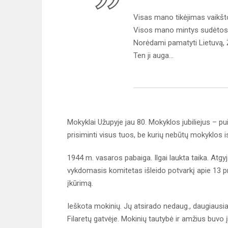
Visas mano tikėjimas vaikšt
Visos mano mintys sudėtos 
Norėdami pamatyti Lietuvą, 
Ten 
(Justinas M
Mokyklai Užupyje jau 80. Mokyklos jubiliejus – pui
prisiminti visus tuos, be kurių nebūtų mokyklos is
1944 m. vasaros pabaiga. Ilgai laukta taika. Atgy
vykdomasis komitetas išleido potvarkį apie 13 p
įkūrimą.
Ieškota mokinių. Jų atsirado nedaug., daugiausia 
Filaretų gatvėje. Mokinių tautybė ir amžius buvo į