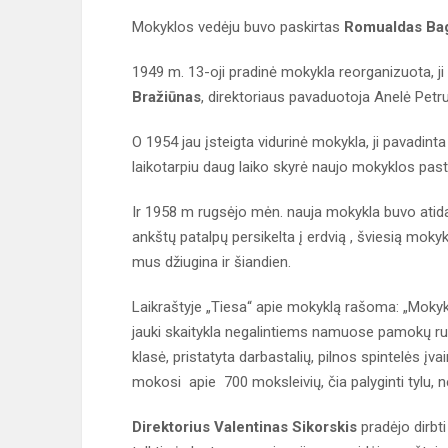
Mokyklos vedėju buvo paskirtas
Romualdas Ba
1949 m. 13-oji pradinė mokykla reorganizuota, j
Bražiūnas
, direktoriaus pavaduotoja Anelė Petru
O 1954 jau įsteigta vidurinė mokykla, ji pavadinta
laikotarpiu daug laiko skyrė naujo mokyklos pas
Ir 1958 m rugsėjo mėn. nauja mokykla buvo atidary
ankštų patalpų persikelta į erdvią , šviesią mokyk
mus džiugina ir šiandien.
Laikraštyje „Tiesa“ apie mokyklą rašoma: „Mokykla
jauki skaitykla negalintiems namuose pamokų ru
klasė, pristatyta darbastalių, pilnos spintelės įva
mokosi apie 700 moksleivių, čia palyginti tylu, 
Direktorius Valentinas Sikorskis
pradėjo dirbt