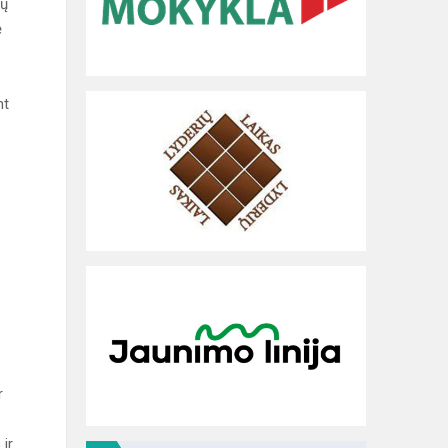
tų
ė
nt
r
 ir