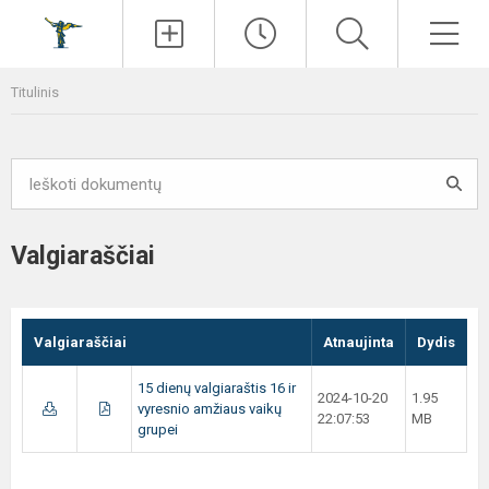
Paieška
Men
Titulinis
Valgiaraščiai
Valgiaraščiai
Atnaujinta
Dydis
15 dienų valgiaraštis 16 ir
2024-10-20
1.95
vyresnio amžiaus vaikų
22:07:53
MB
grupei