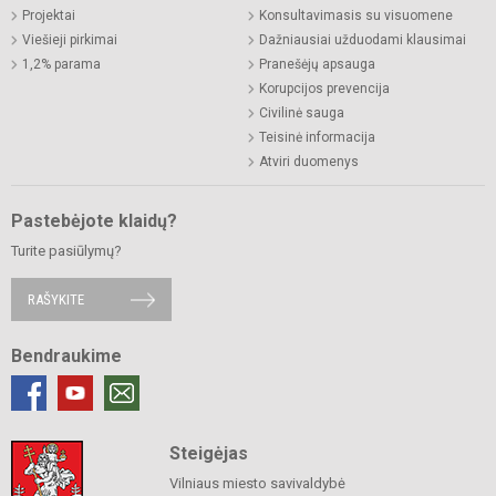
Projektai
Konsultavimasis su visuomene
Viešieji pirkimai
Dažniausiai užduodami klausimai
1,2% parama
Pranešėjų apsauga
Korupcijos prevencija
Civilinė sauga
Teisinė informacija
Atviri duomenys
Pastebėjote klaidų?
Turite pasiūlymų?
RAŠYKITE
Bendraukime
Steigėjas
Vilniaus miesto savivaldybė