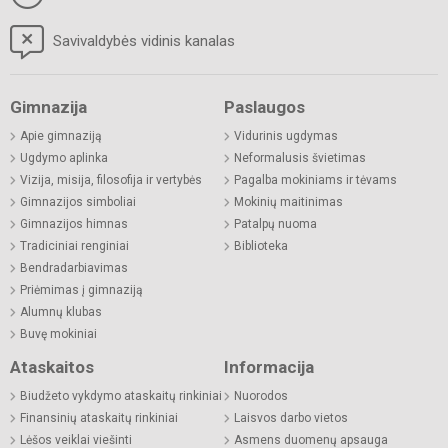
Savivaldybės vidinis kanalas
Gimnazija
Paslaugos
Apie gimnaziją
Vidurinis ugdymas
Ugdymo aplinka
Neformalusis švietimas
Vizija, misija, filosofija ir vertybės
Pagalba mokiniams ir tėvams
Gimnazijos simboliai
Mokinių maitinimas
Gimnazijos himnas
Patalpų nuoma
Tradiciniai renginiai
Biblioteka
Bendradarbiavimas
Priėmimas į gimnaziją
Alumnų klubas
Buvę mokiniai
Ataskaitos
Informacija
Biudžeto vykdymo ataskaitų rinkiniai
Nuorodos
Finansinių ataskaitų rinkiniai
Laisvos darbo vietos
Lėšos veiklai viešinti
Asmens duomenų apsauga