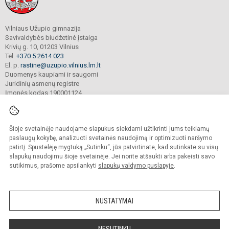
Vilniaus Užupio gimnazija
Savivaldybės biudžetinė įstaiga
Krivių g. 10, 01203 Vilnius
Tel.
+370 5 2614 023
El. p.
rastine@uzupio.vilnius.lm.lt
Duomenys kaupiami ir saugomi
Juridinių asmenų registre
Įmonės kodas 190001124
Šioje svetainėje naudojame slapukus siekdami užtikrinti jums teikiamų
© 2025. Vilniaus Užupio gimnazija. Visos teisės saugomos.
Kopijuoti turinį be raštiško įstaigos administracijos sutikimo griežtai draudžiama.
paslaugų kokybę, analizuoti svetainės naudojimą ir optimizuoti naršymo
patirtį. Spustelėję mygtuką „Sutinku“, jūs patvirtinate, kad sutinkate su visų
Prieinamumo paraiška
Slapukų valdymas
slapukų naudojimu šioje svetainėje. Jei norite atšaukti arba pakeisti savo
sutikimus, prašome apsilankyti
slapukų valdymo puslapyje
.
Sumanus būdas atnaujinti
mokyklos interneto
svetainę
NUSTATYMAI
NESUTINKU